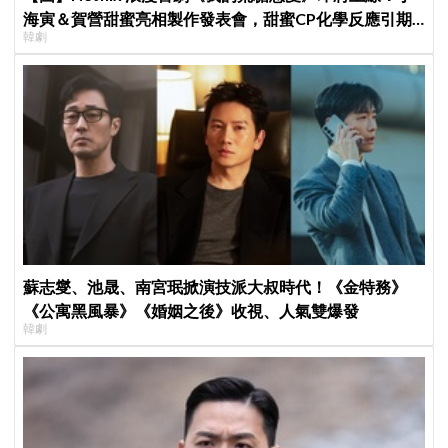
海寅＆賀營甜蜜亮相製作發表會，甜蜜CP化學反應引期
韓劇
待
蘇志燮、池晟、南宮珉掀演技派大叔時代！《金特務》
《公寓黑風暴》《婚姻之後》收視、人氣雙爆發
韓劇