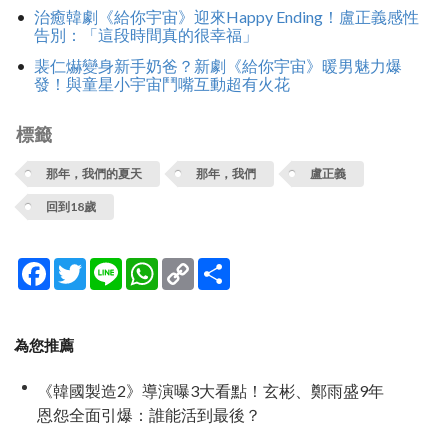
治癒韓劇《給你宇宙》迎來Happy Ending！盧正義感性
告別：「這段時間真的很幸福」
裴仁爀變身新手奶爸？新劇《給你宇宙》暖男魅力爆
發！與童星小宇宙鬥嘴互動超有火花
標籤
那年，我們的夏天
那年，我們
盧正義
回到18歲
Facebook
Twitter
Line
WhatsApp
Copy
分
Link
享
為您推薦
《韓國製造2》導演曝3大看點！玄彬、鄭雨盛9年
恩怨全面引爆：誰能活到最後？