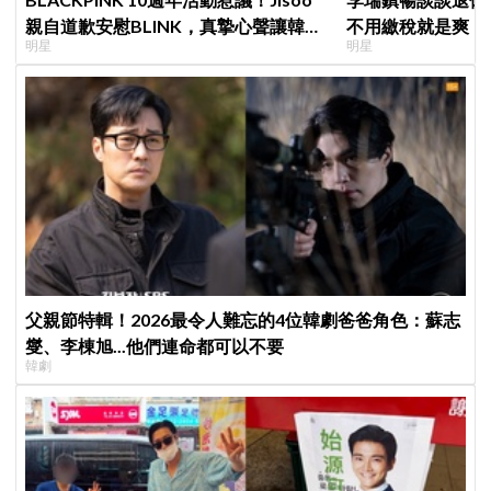
親自道歉安慰BLINK，真摯心聲讓韓網
不用繳稅就是爽
明星
明星
直呼：「看了心裡好暖」
父親節特輯！2026最令人難忘的4位韓劇爸爸角色：蘇志
燮、李棟旭...他們連命都可以不要
韓劇