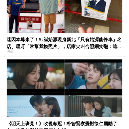
迷因本尊來了！SJ崔始源現身新北「只有始源能停車」名
店、暖叮「常幫我換照片」，店家尖叫合照網笑翻：這輩
明星
子不能脫粉了
《明天上班見！》收視奪冠！朴智賢察覺對徐仁國動了