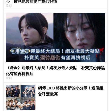
心 撞見他與前妻同框心好慌
韓劇
《賭金》迎最終大結局！網友揪最大疑點 朴寶英恐怖黑
化有望再拚視后
韓劇
網傳 EXO 將推出新的小分隊！這個組
合呼聲最高