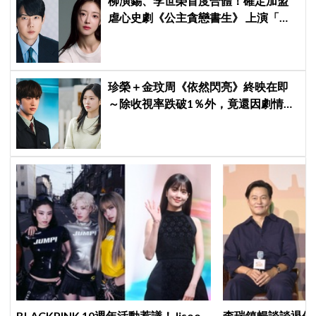
柳演錫、李世榮首度合體！確定加盟
虐心史劇《公主貪戀書生》 上演「朝
鮮版羅密歐與茱麗葉」
珍榮＋金玟周《依然閃亮》終映在即
～除收視率跌破1％外，竟還因劇情美
化酒駕惹議！
BLACKPINK 10週年活動惹議！Jisoo
李瑞鎮暢談談退休