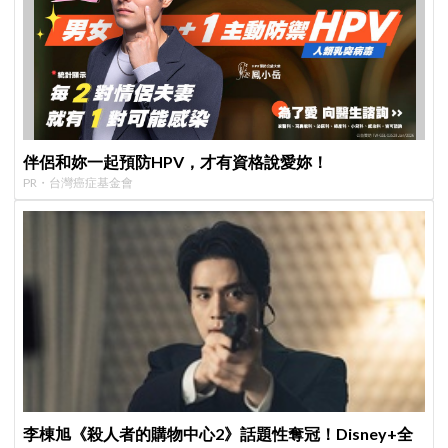
伴侶和妳一起預防HPV，才有資格說愛妳！
PR・台灣癌症基金會
李棟旭《殺人者的購物中心2》話題性奪冠！Disney+全