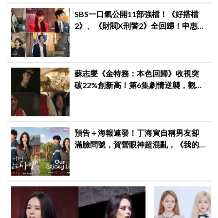
SBS一口氣公開11部強檔！《好搭檔
2》、《財閥X刑警2》全回歸！申惠
善、金智媛、朴信惠、金南佶、李帝
勳...陣容太狂了
蘇志燮《金特務：本色回歸》收視突
破22%創新高！第6集劇情逆襲，觀眾
直呼「真的很好看」
預告＋海報連發！丁海寅自稱男友卻
滿臉問號，賀營眼神超混亂，《我的
荒糖戀愛》定檔8月7日，還沒播就讓
網友瘋猜結局