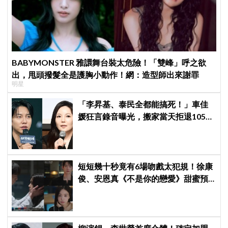
BABYMONSTER 雅譞舞台裝太危險！「雙峰」呼之欲
出，甩頭撥髮全是護胸小動作！網：造型師出來謝罪
明星
「李昇基、泰民全都能搞死！」車佳
媛狂言錄音曝光，搬家當天拒退105億
保證金、糾紛再升級
短短幾十秒竟有6場吻戲太犯規！徐康
俊、安恩真《不是你的戀愛》甜蜜預
告公開，網友直呼：太期待了！