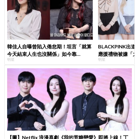
韓佳人自曝曾陷入倦怠期！坦言「就算
BLACKPINK出
今天結束人生也沒關係」如今靠
應援禮物被嫌「太
明星
明星
YouTube重拾生活樂趣
群嘲
【圖】Netflix 浪漫喜劇《我的荒糖戀愛》即將上線！丁