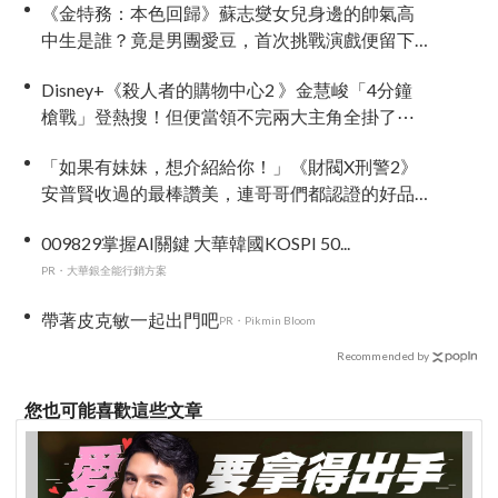
《金特務：本色回歸》蘇志燮女兒身邊的帥氣高
中生是誰？竟是男團愛豆，首次挑戰演戲便留下
深刻印象
Disney+《殺人者的購物中心2 》金慧峻「4分鐘
槍戰」登熱搜！但便當領不完兩大主角全掛了⋯
「如果有妹妹，想介紹給你！」《財閥X刑警2》
安普賢收過的最棒讚美，連哥哥們都認證的好品
格～
009829掌握AI關鍵 大華韓國KOSPI 50...
PR・大華銀全能行銷方案
帶著皮克敏一起出門吧
PR・Pikmin Bloom
Recommended by
您也可能喜歡這些文章