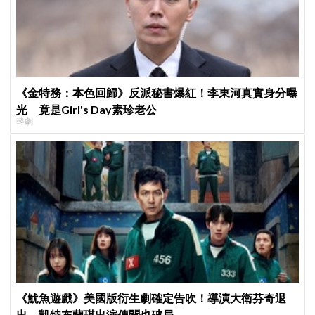
《金特務：本色回歸》反派秘書爆紅！李東河真實身分曝
光 竟是Girl's Day素珍老公
韓劇
《魷魚遊戲》美國版衍生劇確定告吹！導演大衛芬奇退
出、凱特布蘭琪出演傳聞也破局