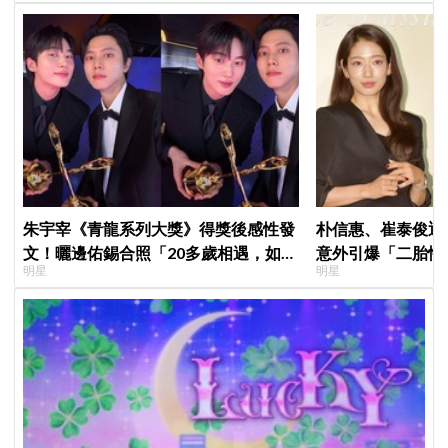
朱宇宰《青龍系列大獎》得獎後感性發
朴信惠、崔泰俊迎
文！曬邊佑錫合照「20多歲相遇，如今
意外引爆「二胎性
明星
明星
一起站上頒獎舞台」