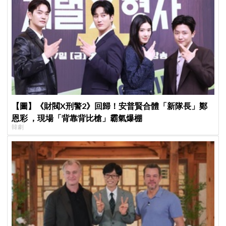
【圖】《財閥X刑警2》回歸！安普賢合體「新隊長」鄭
恩彩 ，現場「背靠背比槍」霸氣爆棚
韓劇