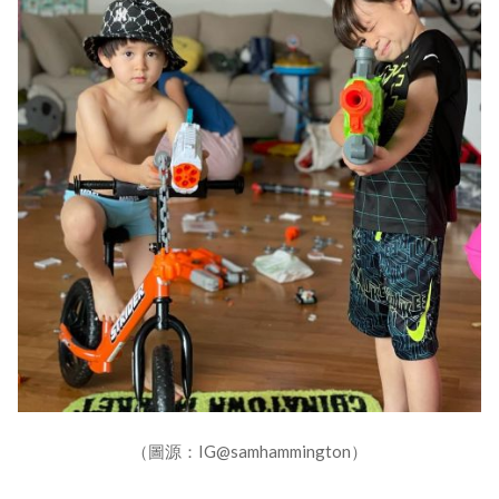
（圖源：IG@samhammington）