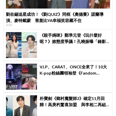
劉在錫追星成功！《劉QUIZ》同框《奧德賽》諾蘭導
演、麥特戴蒙 害羞比YA幸福笑容藏不住
綜藝
《殺手媽咪》鄭準元登《玩什麼好
呢？》掀態度爭議！孔曉振曝「錄影
後真的吐了」心疼喊：沒能救你
V.I.P、CARAT、ONCE全來了！10大
K-pop粉絲團領袖登《Fandom
Stage》廝殺：扛大炮、刷音源通通變
關卡
朴寶劍《鄉村魔髮師2》確定11月回
歸！高庚杓驚喜加盟 與李相二再組
療癒男神陣容