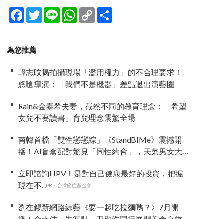
Facebook
Twitter
Line
WhatsApp
Copy
分
Link
享
為您推薦
韓志旼揭拍攝現場「濫用權力」的不合理要求！
怒嗆導演：「我們不是機器」差點退出演藝圈
Rain&金泰希夫妻，截然不同的教育理念：「希望
女兒不要讀書」育兒理念震驚全場
南韓首檔「雙性戀戀綜」《StandBIMe》震撼開
播！AI盲盒配對驚見「同性約會」，天菜男女大
混戰：理想型撞衫了！
立即諮詢HPV！是對自己健康最好的投資，把握
現在不...
PR・台灣癌症基金會
劉在錫新網路綜藝《要一起吃拉麵嗎？》7月開
播！金南佶、朱智勛、尹敬浩同行展開美食之旅