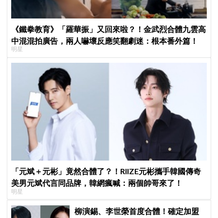
《鐵拳教育》「羅華振」又回來啦？！金武烈合體九雲高
中混混拍廣告，兩人嚇壞反應笑翻劇迷：根本番外篇！
明星
「元斌＋元彬」竟然合體了？！RIIZE元彬攜手韓國傳奇
美男元斌代言同品牌，韓網瘋喊：兩個帥哥來了！
明星
柳演錫、李世榮首度合體！確定加盟