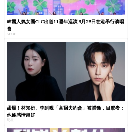
韓國人氣女團CLC出道11週年巡演 8月29日在港舉行演唱
會
KPOP
甜爆！林知衍、李到晛「高爾夫約會」被捕獲，目擊者：
他倆感情超好
明星