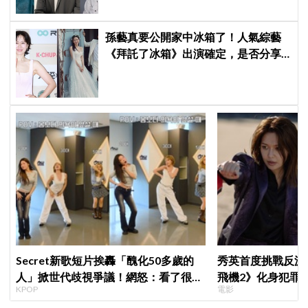
孫藝真要公開家中冰箱了！人氣綜藝
《拜託了冰箱》出演確定，是否分享
與玄彬婚後日常掀期待
Secret新歌短片挨轟「醜化50多歲的
秀英首度挑戰反派
人」掀世代歧視爭議！網怒：看了很不
飛機2》化身犯罪
KPOP
電影
舒服