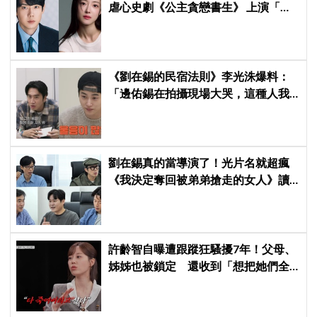
虐心史劇《公主貪戀書生》 上演「朝
鮮版羅密歐與茱麗葉」
《劉在錫的民宿法則》李光洙爆料：
「邊佑錫在拍攝現場大哭，這種人我
還是第一次見到」
劉在錫真的當導演了！光片名就超瘋
《我決定奪回被弟弟搶走的女人》讀
本現場笑翻曝光
許齡智自曝遭跟蹤狂騷擾7年！父母、
姊姊也被鎖定 還收到「想把她們全
殺了」恐嚇信