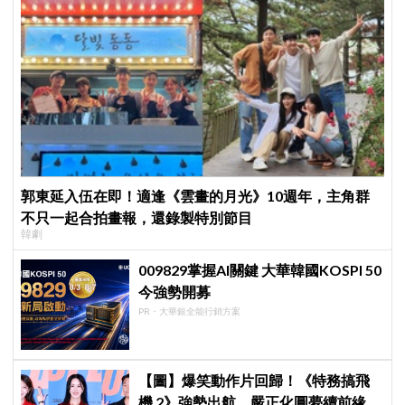
郭東延入伍在即！適逢《雲畫的月光》10週年，主角群
不只一起合拍畫報，還錄製特別節目
韓劇
009829掌握AI關鍵 大華韓國KOSPI 50
今強勢開募
PR・大華銀全能行銷方案
【圖】爆笑動作片回歸！《特務搞飛
機 2》強勢出航，嚴正化圓夢續前緣、