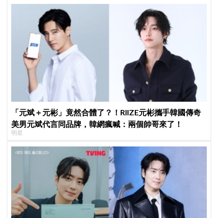
「元斌＋元彬」竟然合體了？！RIIZE元彬攜手韓國傳奇
美男元斌代言同品牌，韓網瘋喊：兩個帥哥來了！
明星