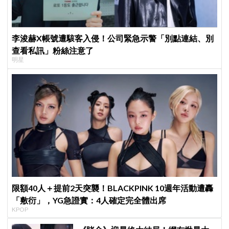
李浚赫X帳號遭駭客入侵！公司緊急示警「別點連結、別
查看私訊」粉絲注意了
明星
限額40人＋提前2天突襲！BLACKPINK 10週年活動遭轟
「敷衍」，YG急證實：4人確定完全體出席
KPOP