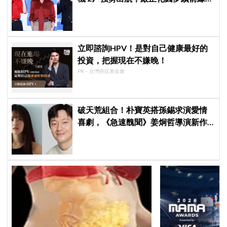
秀英首次挑戰黑化反派
立即諮詢HPV！是對自己健康最好的
投資，把握現在不嫌晚！
PR・台灣癌症基金會
破天荒組合！朴寶英搭孫錫求演愛情
喜劇，《急速醜聞》姜炯哲導演新作
卡司曝光