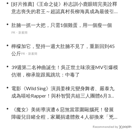
[好片推薦]《王命之徒》朴志訓小鹿眼睛完美詮釋
意志喪失的君王～超認真村長柳海真成為最後引
渡人！
肚腩一抓一大把，只需1個雞蛋，用一個瘦一個
PR・新素簡
檸檬加它，堅持一週大肚腩不見了，重新回到45
公斤
PR・新素簡
39週第二名神曲誕生！吳正世土味浪漫MV引爆模
仿潮，柳承龍跟風跳坑：中毒了
電影《Wild Sing》演員姜棟元變身舞者、嚴泰九
成為嘻哈Rapper！與朴智賢共組三人團體6月3日
上映
《魔女》美術導演遭 6 惡煞當眾圍毆腦死！發展
障礙兒目睹全程，家屬捐遺體救 4 人卻換來「兇
手不予拘留」全韓怒炸
Recommended by