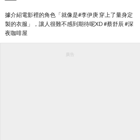
據介紹電影裡的角色「就像是#李伊庚 穿上了量身定
製的衣服」，讓人很難不感到期待呢XD #蔡舒辰 #深
夜咖啡屋
廣告