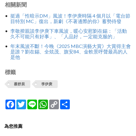
相關新聞
挺過「性暗示DM」風波！李伊庚時隔 4 個月以「電台節
目特別 MC」復出，新劇《不著邊際的你》蓄勢待發
李敬揆親談李伊庚下車風波，暖心安慰劉在錫：「活動
久不可能只有好事」、「人品好，一定能克服的」
年末風波不斷！今晚《2025 MBC演藝大賞》大賞得主會
是誰？劉在錫、全炫茂、旗安84、金軟景呼聲最高的人
是他
標籤
蔡舒辰
李伊庚
Facebook
Twitter
Line
WhatsApp
Copy
分
Link
享
為您推薦