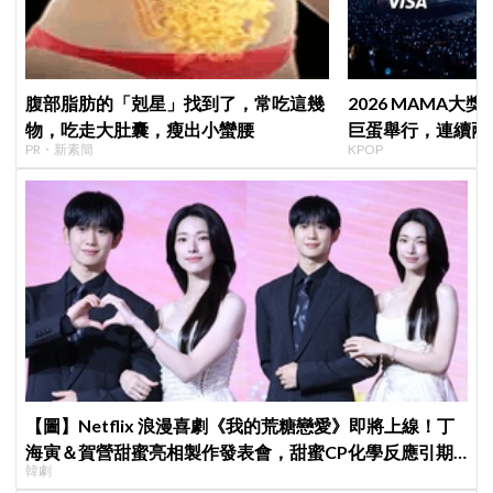
腹部脂肪的「剋星」找到了，常吃這幾
2026 MAMA大獎
物，吃走大肚囊，瘦出小蠻腰
巨蛋舉行，連續兩天點
PR・新素簡
KPOP
【圖】Netflix 浪漫喜劇《我的荒糖戀愛》即將上線！丁
海寅＆賀營甜蜜亮相製作發表會，甜蜜CP化學反應引期
韓劇
待