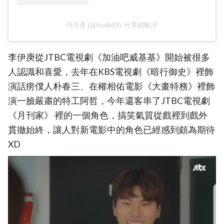
이이경 (@luvlk89) 分享的帖子
李伊庚從JTBC電視劇《加油吧威基基》開始被很多
人認識和喜愛，去年在KBS電視劇《暗行御史》裡飾
演話痨僕人朴春三、在權相佑電影《大畫特務》裡飾
演一臉嚴肅的特工阿哲，今年還客串了JTBC電視劇
《月刊家》 裡的一個角色，搞笑氣質從戲裡到戲外
貫徹始終，讓人對新電影中的角色已經感到頗為期待
XD