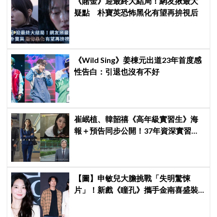
《賭金》迎最終大結局！網友揪最大
疑點 朴寶英恐怖黑化有望再拚視后
《Wild Sing》姜棟元出道23年首度感
性告白：引退也沒有不好
崔岷植、韓韶禧《高年級實習生》海
報＋預告同步公開！37年資深實習生
遇上美女CEO
【圖】申敏兒大膽挑戰「失明驚悚
片」！新戲《瞳孔》攜手金南喜盛裝
亮相，一人分飾兩角「眼技」炸裂