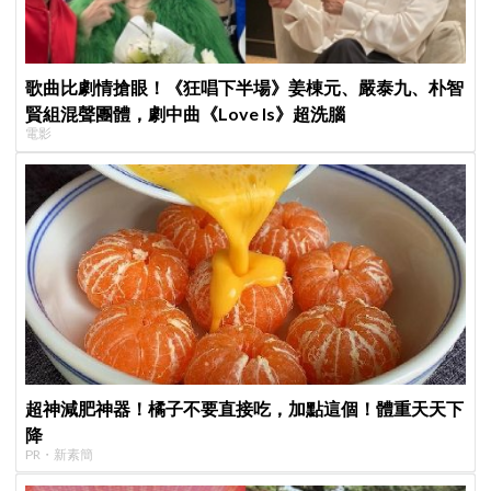
歌曲比劇情搶眼！《狂唱下半場》姜棟元、嚴泰九、朴智
賢組混聲團體，劇中曲《Love Is》超洗腦
電影
超神減肥神器！橘子不要直接吃，加點這個！體重天天下
降
PR・新素簡