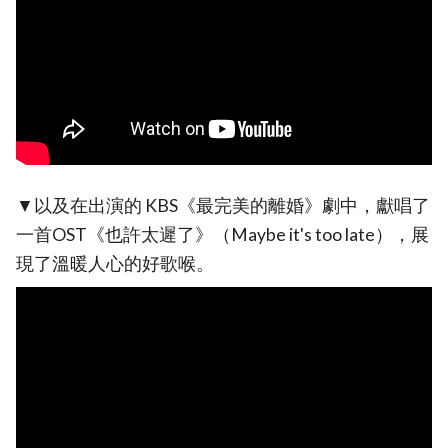
▼以及在出演的 KBS《最完美的離婚》劇中，獻唱了
一首OST《也許太遲了》（Maybe it's too late），展
現了溫暖人心的好歌喉。