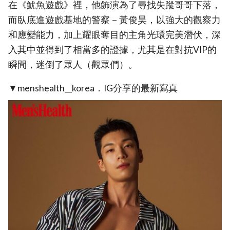
在《魷魚遊戲》裡，他飾演為了尋找失蹤哥哥下落，
而臥底進遊戲基地的警察－黃俊昊，以強大的觀察力
和應變能力，加上耀眼奪目的主角光環完美潛伏，深
入其中並得到了相當多的證據，尤其是在對抗VIP的
瞬間，迷倒了眾人（觀眾們）。
▼menshealth__korea．IG分享的最新寫真