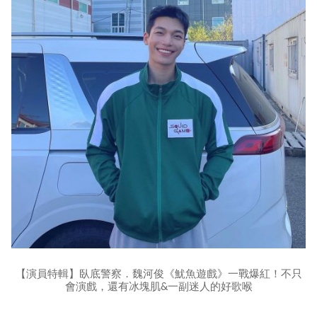
【演員特輯】臥底警察．魏河俊《魷魚遊戲》一戰爆紅！不只
會演戲，還有冰塊肌&一副迷人的好歌喉