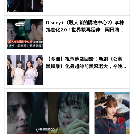
到最後？
Disney+《殺人者的購物中心2》李棟
旭進化2.0！世界觀再延伸 岡田將生
登場竟殺了「他」
【多圖】視帝池晟回歸！新劇《公寓
黑風暴》化身超帥前黑幫老大，今晚
開播強勢空降Netflix！