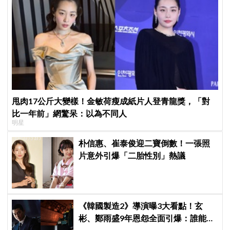
甩肉17公斤大變樣！金敏荷瘦成紙片人登青龍獎，「對
比一年前」網驚呆：以為不同人
明星
朴信惠、崔泰俊迎二寶倒數！一張照
片意外引爆「二胎性別」熱議
《韓國製造2》導演曝3大看點！玄
彬、鄭雨盛9年恩怨全面引爆：誰能活