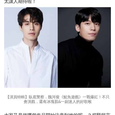
太讓人期待啦！
【演員特輯】臥底警察．魏河俊《魷魚遊戲》一戰爆紅！不只
會演戲，還有冰塊肌&一副迷人的好歌喉