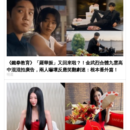
《鐵拳教育》「羅華振」又回來啦？！金武烈合體九雲高
中混混拍廣告，兩人嚇壞反應笑翻劇迷：根本番外篇！
明星