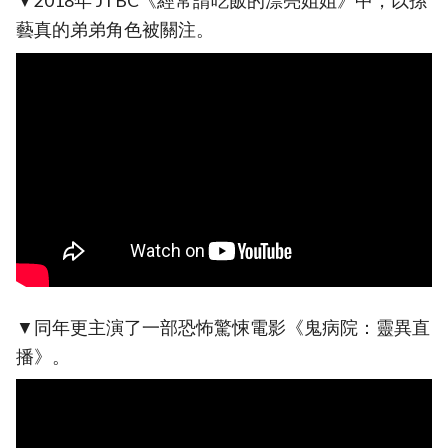
▼2018年 JTBC《經常請吃飯的漂亮姐姐》中，以孫
藝真的弟弟角色被關注。
▼同年更主演了一部恐怖驚悚電影《鬼病院：靈異直
播》。