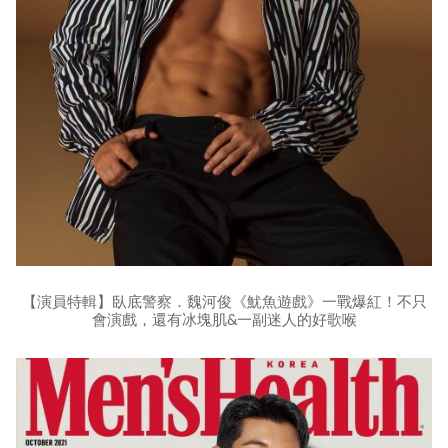
【演員特輯】臥底警察．魏河俊《魷魚遊戲》一戰爆紅！不只
會演戲，還有冰塊肌&一副迷人的好歌喉