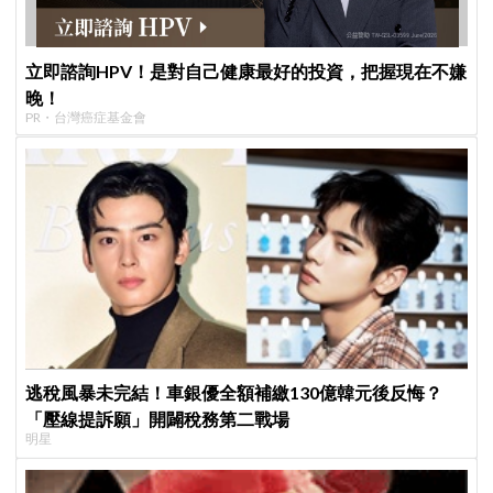
立即諮詢HPV！是對自己健康最好的投資，把握現在不嫌
晚！
PR・台灣癌症基金會
逃稅風暴未完結！車銀優全額補繳130億韓元後反悔？
「壓線提訴願」開闢稅務第二戰場
明星