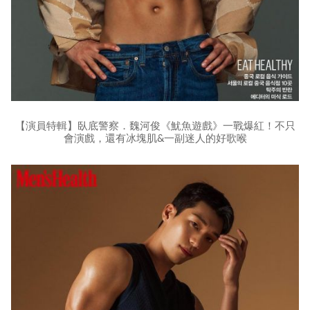
【演員特輯】臥底警察．魏河俊《魷魚遊戲》一戰爆紅！不只
會演戲，還有冰塊肌&一副迷人的好歌喉