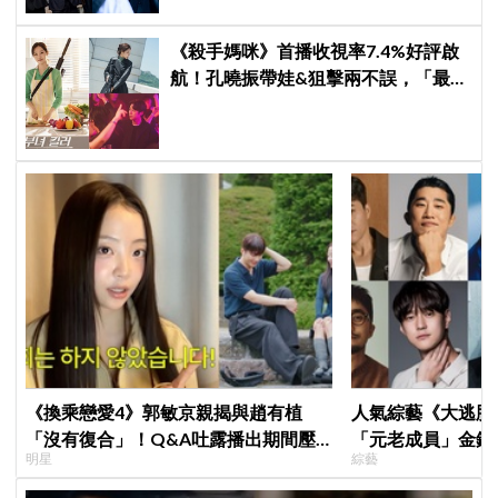
《殺手媽咪》首播收視率7.4%好評啟
航！孔曉振帶娃&狙擊兩不誤，「最狂
雙重生活」與老公明追暗躲
《換乘戀愛4》郭敏京親揭與趙有植
人氣綜藝《大逃脫
「沒有復合」！Q&A吐露播出期間壓
「元老成員」金鍾
明星
綜藝
力爆表，曾因惡評失眠
SEVENTEEN 
席成最大焦點