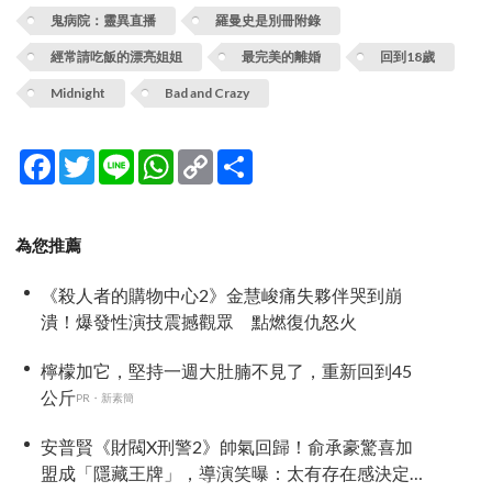
鬼病院：靈異直播
羅曼史是別冊附錄
經常請吃飯的漂亮姐姐
最完美的離婚
回到18歲
Midnight
Bad and Crazy
Facebook
Twitter
Line
WhatsApp
Copy
分
Link
享
為您推薦
《殺人者的購物中心2》金慧峻痛失夥伴哭到崩
潰！爆發性演技震撼觀眾 點燃復仇怒火
檸檬加它，堅持一週大肚腩不見了，重新回到45
公斤
PR・新素簡
安普賢《財閥X刑警2》帥氣回歸！俞承豪驚喜加
盟成「隱藏王牌」，導演笑曝：太有存在感決定