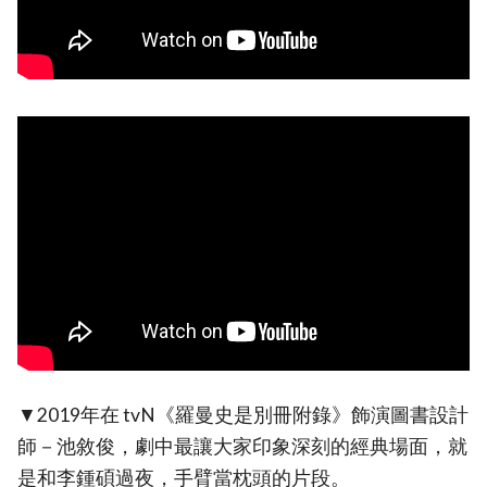
▼2019年在 tvN《羅曼史是別冊附錄》飾演圖書設計
師－池敘俊，劇中最讓大家印象深刻的經典場面，就
是和李鍾碩過夜，手臂當枕頭的片段。