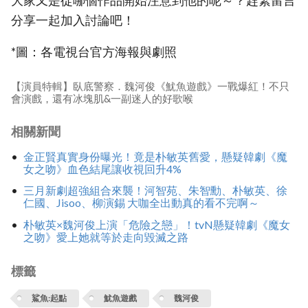
大家又是從哪個作品開始注意到他的呢～？趕緊留言
分享一起加入討論吧！
*圖：各電視台官方海報與劇照
【演員特輯】臥底警察．魏河俊《魷魚遊戲》一戰爆紅！不只
會演戲，還有冰塊肌&一副迷人的好歌喉
相關新聞
金正賢真實身份曝光！竟是朴敏英舊愛，懸疑韓劇《魔
女之吻》血色結尾讓收視回升4%
三月新劇超強組合來襲！河智苑、朱智勳、朴敏英、徐
仁國、Jisoo、柳演錫 大咖全出動真的看不完啊～
朴敏英×魏河俊上演「危險之戀」！tvN懸疑韓劇《魔女
之吻》愛上她就等於走向毀滅之路
標籤
鯊魚:起點
魷魚遊戲
魏河俊