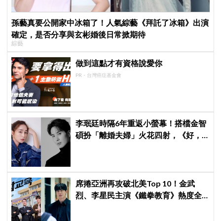
孫藝真要公開家中冰箱了！人氣綜藝《拜託了冰箱》出演
確定，是否分享與玄彬婚後日常掀期待
綜藝
做到這點才有資格說愛你
PR・台灣癌症基金會
李珉廷時隔6年重返小螢幕！搭檔金智
碩扮「離婚夫婦」火花四射，《好，
離婚吧》定檔8月
席捲亞洲再攻破北美Top 10！金武
烈、李星民主演《鐵拳教育》熱度全
面狂飆，衝上全球第3＋橫掃25國及地
區冠軍