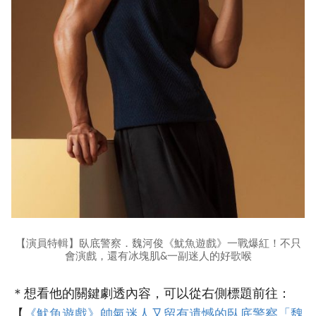
【演員特輯】臥底警察．魏河俊《魷魚遊戲》一戰爆紅！不只
會演戲，還有冰塊肌&一副迷人的好歌喉
＊想看他的關鍵劇透內容，可以從右側標題前往：
【
《魷魚遊戲》帥氣迷人又留有遺憾的臥底警察「魏