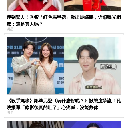
瘦到驚人！秀智「紅色馬甲裙」勒出螞蟻腰，近照曝光網
驚：這是真人嗎？
明星
《殺手媽咪》鄭準元登《玩什麼好呢？》掀態度爭議！孔
曉振曝「錄影後真的吐了」心疼喊：沒能救你
明星