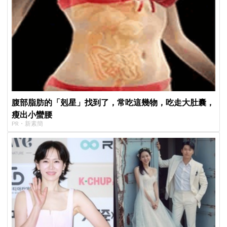
腹部脂肪的「剋星」找到了，常吃這幾物，吃走大肚囊，
瘦出小蠻腰
PR・新素簡