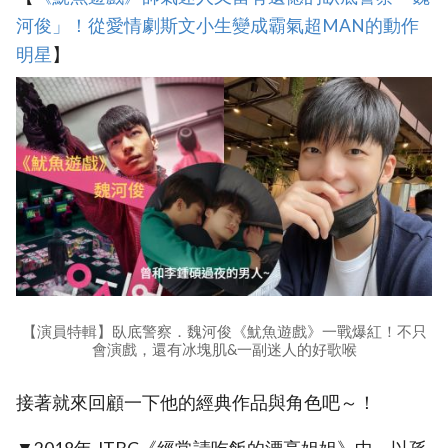
河俊」！從愛情劇斯文小生變成霸氣超MAN的動作
明星
】
【演員特輯】臥底警察．魏河俊《魷魚遊戲》一戰爆紅！不只
會演戲，還有冰塊肌&一副迷人的好歌喉
接著就來回顧一下他的經典作品與角色吧～！