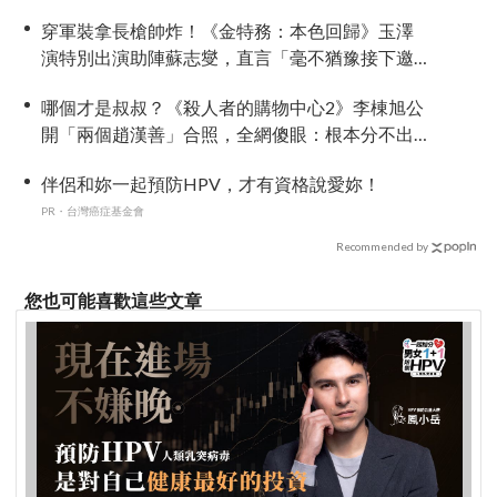
提前登場
穿軍裝拿長槍帥炸！《金特務：本色回歸》玉澤
演特別出演助陣蘇志燮，直言「毫不猶豫接下邀
約」
哪個才是叔叔？《殺人者的購物中心2》李棟旭公
開「兩個趙漢善」合照，全網傻眼：根本分不出
來！
伴侶和妳一起預防HPV，才有資格說愛妳！
PR・台灣癌症基金會
Recommended by
您也可能喜歡這些文章