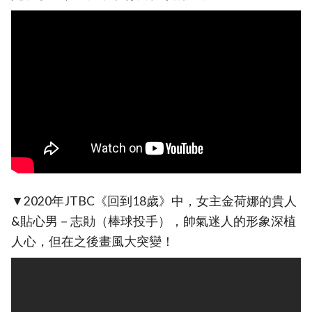
▼2020年JTBC《回到18歲》中，女主金荷娜的貴人
&貼心男－志勛（棒球投手），帥氣迷人的形象深植
人心，但在之後畫風大突變！