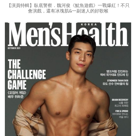
【演員特輯】臥底警察．魏河俊《魷魚遊戲》一戰爆紅！不只
會演戲，還有冰塊肌&一副迷人的好歌喉