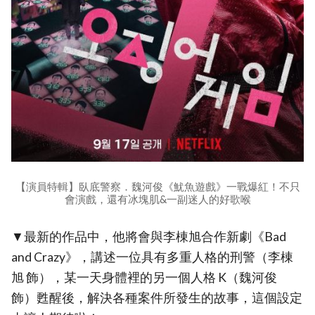
【演員特輯】臥底警察．魏河俊《魷魚遊戲》一戰爆紅！不只
會演戲，還有冰塊肌&一副迷人的好歌喉
▼最新的作品中，他將會與李棟旭合作新劇《Bad
and Crazy》，講述一位具有多重人格的刑警（李棟
旭 飾），某一天身體裡的另一個人格 K（魏河俊
飾）甦醒後，解決各種案件所發生的故事，這個設定