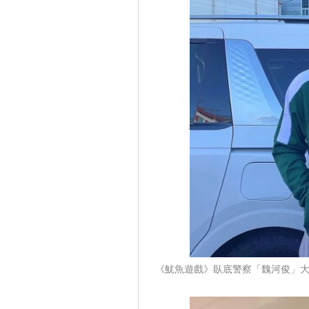
《魷魚遊戲》臥底警察「魏河俊」大爆