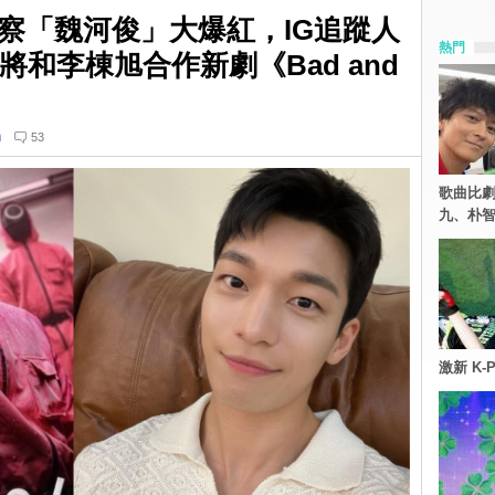
察「魏河俊」大爆紅，IG追蹤人
熱門
萬！將和李棟旭合作新劇《Bad and
n
53
歌曲比
九、朴智
激新 K-