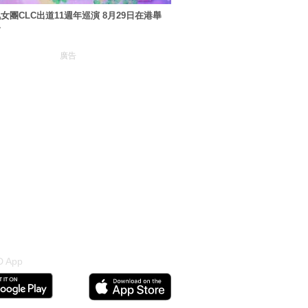
女團CLC出道11週年巡演 8月29日在港舉
會
廣告
 App