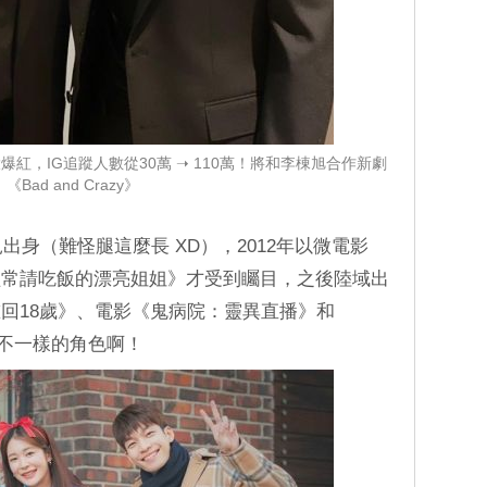
紅，IG追蹤人數從30萬 ➝ 110萬！將和李棟旭合作新劇
《Bad and Crazy》
出身（難怪腿這麼長 XD），2012年以微電影
經常請吃飯的漂亮姐姐》才受到矚目，之後陸域出
回18歲》、電影《鬼病院：靈異直播》和
各種不一樣的角色啊！