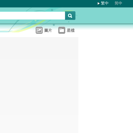
繁中
简中
圖片
星檔