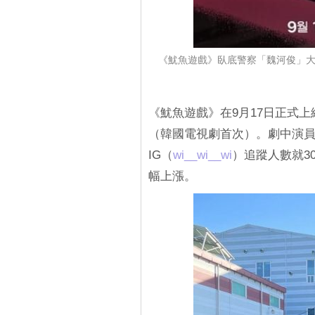
《魷魚遊戲》臥底警察「魏河俊」大爆
《魷魚遊戲》在9月17日正式上線
（韓國電視劇首次）。劇中演
IG（
wi__wi__wi
）追蹤人數就3
幅上漲。