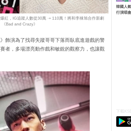
韓國人氣
行演唱
紅，IG追蹤人數從30萬 ➝ 110萬！將和李棟旭合作新劇
《Bad and Crazy》
戲》飾演為了找尋失蹤哥哥下落而臥底進遊戲的警
參賽者，多場漂亮動作戲和敏銳的觀察力，也讓觀
下載KSD