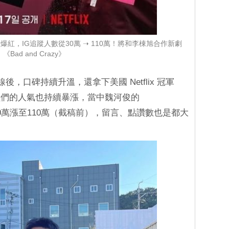
紅，IG追蹤人數從30萬 ➝ 110萬！將和李棟旭合作新劇
《Bad and Crazy》
後，口碑持續升溫，還拿下美國 Netflix 冠軍
員們的人氣也持續暴漲，當中魏河俊的
0萬漲至110萬（截稿前），留言、點讚數也是都大