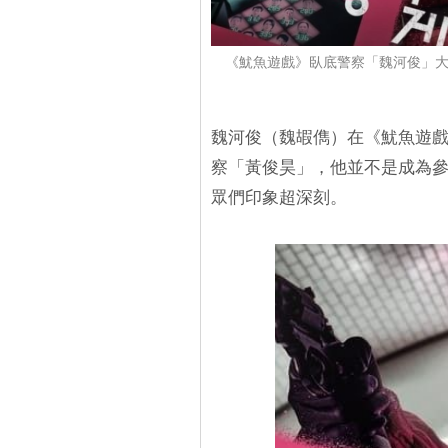
《魷魚遊戲》臥底警察「魏河俊」大爆
魏河俊（魏嘏儁）在《魷魚遊
察「黃俊昊」，他並不是成為
眾們印象超深刻。