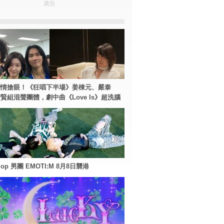
廣告
劇情搶眼！《狂唱下半場》姜棟元、嚴泰
賢組混聲團體，劇中曲《Love Is》超洗腦
Pop 男團 EMOTI:M 8月8日襲港