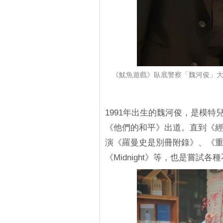
《魷魚遊戲》臥底警察「魏河俊」大爆
1991年出生的魏河俊，是模特兒
《他們的和平》出道。直到《
演《羅曼史是別冊附錄》、《重
《Midnight》等，也是嘗試