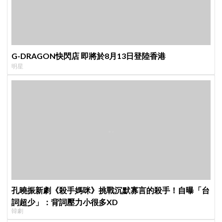
G-DRAGON快閃店 即將於8月13日登陸香港
明星
孔曉振新劇《殺手媽咪》挑戰沉默寡言的殺手！自曝「台
詞超少」：背詞壓力小很多XD
韓劇