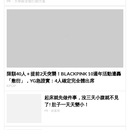
PR・大華銀全能行銷方案
限額40人＋提前2天突襲！BLACKPINK 10週年活動遭轟
「敷衍」，YG急證實：4人確定完全體出席
KPOP
起床就先做件事，沒三天小腹就不見
了! 肚子一天天變小！
PR・新素簡