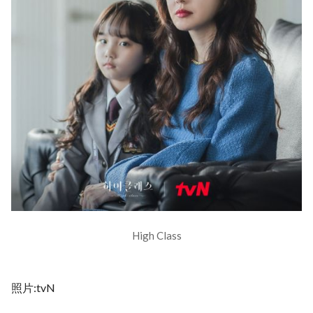
High Class
照片:tvN