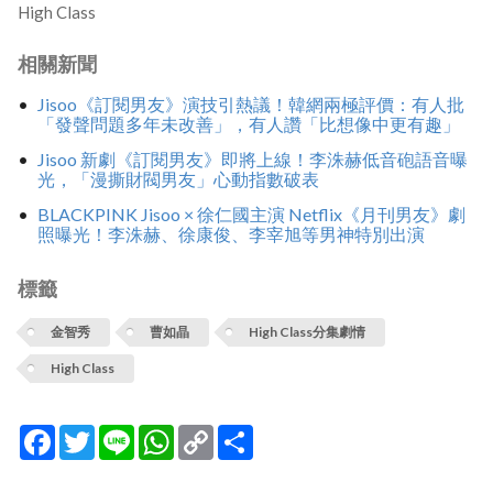
High Class
相關新聞
Jisoo《訂閱男友》演技引熱議！韓網兩極評價：有人批
「發聲問題多年未改善」，有人讚「比想像中更有趣」
Jisoo 新劇《訂閱男友》即將上線！李洙赫低音砲語音曝
光，「漫撕財閥男友」心動指數破表
BLACKPINK Jisoo × 徐仁國主演 Netflix《月刊男友》劇
照曝光！李洙赫、徐康俊、李宰旭等男神特別出演
標籤
金智秀
曹如晶
High Class分集劇情
High Class
Facebook
Twitter
Line
WhatsApp
Copy
分
Link
享