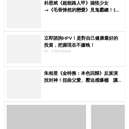
朴恩斌《超能路人甲》搞怪少女
→《毛骨悚然的戀愛》見鬼霸總！180
度反差演技獲讚「信看演員」
立即諮詢HPV！是對自己健康最好的
投資，把握現在不嫌晚！
PR・台灣癌症基金會
朱相昱《金特務：本色回歸》反派演
技封神！扭曲父愛、壓迫感爆棚 讓
觀眾毛骨悚然