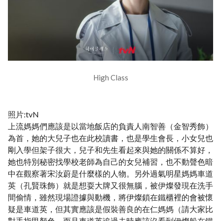
High Class
照片:tvN
上流媽媽們應該是以當地飯店的負責人南智善（金智秀飾）
為首，她的大兒子也在此校讀書，也是學生會長，小女兒也
剛入學但架子很大，兒子和先生看起來與她的關係不算好，
她也特別秘密找學校老師為自己的女兒補習，也不動聲色暗
中在觀察著宋汝蔚是什麼樣的人物。另外過氣明星媽媽車道
英（孔賢珠飾）就是想耍大牌又很無腦，被伊燦發現在洗手
間偷情，雖然現場證據與動機，將伊燦鎖在鐵櫃裡的會被懷
疑是車道英，但其實應該是假裝善良的在仁媽媽（請大家比
對手指甲顏色，而且車道英追過去時應該沒看到伊燦躲在鐵