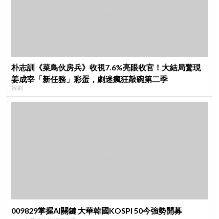
朴志訓《菜鳥伙房兵》收視7.6%亮眼收官！大結局驚現
姜成宰「新任務」彩蛋，劇迷瘋狂敲碗第二季
韓劇
009829掌握AI關鍵 大華韓國KOSPI 50今強勢開募