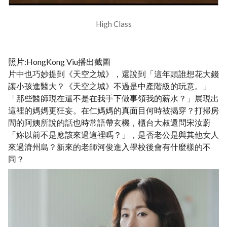
High Class
照片:HongKong Viu播出截圖
片中也巧妙提到《天空之城》，還說到「這年頭誰想花大錢
讓小孩進醫大？《天空之城》不過是中產階級的玩意。」
「那些醫師現在還不是在我手下做事領我的薪水？」展現出
這裡的媽媽更狂妄。在仁媽媽的真面目何時被揭穿？打掃房
間的阿姨所說的話也時常語帶玄機，櫃台大叔還問宋汝蔚
「妳以前不是應該來過這裡嗎？」，是否老公是與其他女人
來過濟州島？新來的老師河俊進入學校後會有什麼樣的不
同？