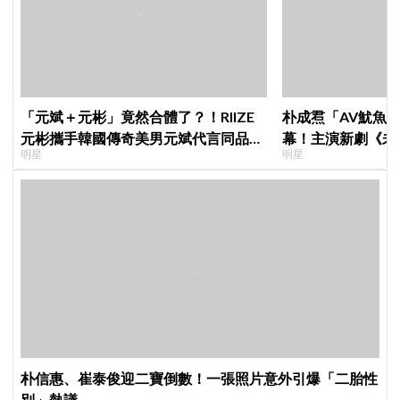
「元斌＋元彬」竟然合體了？！RIIZE
朴成焄「AV魷魚
元彬攜手韓國傳奇美男元斌代言同品
幕！主演新劇《未
明星
明星
牌，韓網瘋喊：兩個帥哥來了！
首度談復出心情：
朴信惠、崔泰俊迎二寶倒數！一張照片意外引爆「二胎性
別」熱議