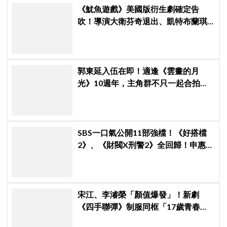
《魷魚遊戲》美國版衍生劇確定告
吹！導演大衛芬奇退出、凱特布蘭琪
出演傳聞也破局
郭東延入伍在即！適逢《雲畫的月
光》10週年，主角群不只一起合拍畫
報，還錄製特別節目
SBS一口氣公開11部強檔！《好搭檔
2》、《財閥X刑警2》全回歸！申惠
善、金智媛、朴信惠、金南佶、李帝
勳...陣容太狂了
宋江、李濬榮「顏值爆發」！新劇
《四手聯彈》制服同框「17歲青春神
顏」掀期待