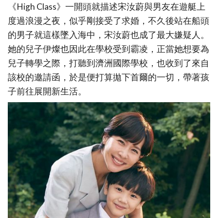
《High Class》一開頭就描述宋汝蔚與男友在遊艇上
度過浪漫之夜，似乎剛接受了求婚，不久後站在船頭
的男子就這樣墜入海中，宋汝蔚也成了最大嫌疑人。
她的兒子伊燦也因此在學校受到霸凌，正當她想要為
兒子轉學之際，打聽到濟洲國際學校，也收到了來自
該校的邀請函，於是便打算拋下首爾的一切，帶著孩
子前往展開新生活。