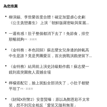
為您推薦
柳演錫、李世榮首度合體！確定加盟虐心史劇
《公主貪戀書生》 上演「朝鮮版羅密歐與茱麗
葉」
一週有感！肚子整個都消下去了！免節食，排空
順暢就夠
PR・新素簡
《金特務：本色回歸》蘇志燮女兒身邊的帥氣高
中生是誰？竟是男團愛豆，首次挑戰演戲便留下
深刻印象
《金特務》結局前上演史詩級動作戲！蘇志燮一
鏡到底突圍救人震撼全場
檸檬搭配它，臉上斑點全部消失了，小肚子都變
平坦了
PR・新素簡
《財閥X刑警2》安普賢曝：原以為鄭恩彩不太常
笑，想不到完全相反「愛笑又隨和無害」