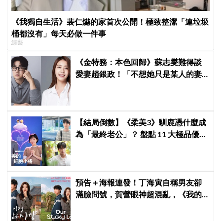
《我獨自生活》裴仁爀的家首次公開！極致整潔「連垃圾
桶都沒有」每天必做一件事
綜藝
《金特務：本色回歸》蘇志燮難得談
愛妻趙銀政！「不想她只是某人的妻
子」一句話展現滿滿尊重與愛
【結局倒數】《柔美3》馴鹿憑什麼成
為「最終老公」？ 盤點 11 大極品優
點：情緒穩定、色色細胞歷代最強！
預告＋海報連發！丁海寅自稱男友卻
滿臉問號，賀營眼神超混亂，《我的
荒糖戀愛》定檔8月7日，還沒播就讓
網友瘋猜結局