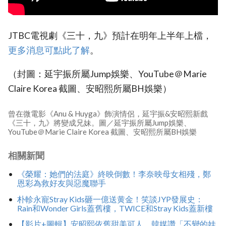
JTBC電視劇《三十，九》預計在明年上半年上檔，
更多消息可點此了解
。
（封圖：延宇振所屬Jump娛樂、YouTube＠Marie
Claire Korea 截圖、安昭熙所屬BH娛樂）
曾在微電影《Anu & Huyga》飾演情侶，延宇振&安昭熙新戲
《三十，九》將變成兄妹。圖／延宇振所屬Jump娛樂、
YouTube＠Marie Claire Korea 截圖、安昭熙所屬BH娛樂
相關新聞
《榮耀：她們的法庭》終映倒數！李奈映母女相殘，鄭
恩彩為救好友與惡魔聯手
朴軫永寵Stray Kids砸一億送黄金！笑談JYP發展史：
Rain和Wonder Girls蓋舊樓，TWICE和Stray Kids蓋新樓
【影片+圖輯】安昭熙依舊甜美可人，韓媒讚「不變的娃