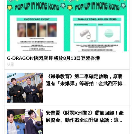
G-DRAGON快閃店 即將於8月13日登陸香港
明星
《鐵拳教育》第二季確定啟動，原著
還有「未爆彈」等著拍！金武烈不排
除「打更大」
安普賢《財閥X刑警2》霸氣回歸！豪
砸資金、動作戲全面升級 放話：這次
要超越第一季