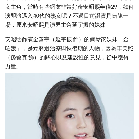
女主角，當時有些網友非常好奇安昭熙年僅29，如何
演即將邁入40代的熟女呢？不過目前證實是烏龍一
場，原來安昭熙是演男主角延宇振的妹妹。
安昭熙飾演金善宇（延宇振 飾）的鋼琴家妹妹「金
昭媛」，是經歷過治療與恢復期的人物，因為車美照
（孫藝真 飾）的關心以及建設性的意見，從中獲得
力量。