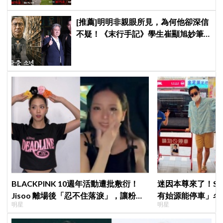
[推薦]明明非親眼所見，為何他卻深信
不疑！《末行手記》學生崔顯旭妙筆
生花讓老師崔岷植一步步深陷
BLACKPINK 10週年活動遭批敷衍！
迷因本尊來了！S
Jisoo 離場後「忍不住落淚」，讓粉絲
有始源能停車」名
明星
明星
看了好心疼
照片」，店家尖叫
不能脫粉了