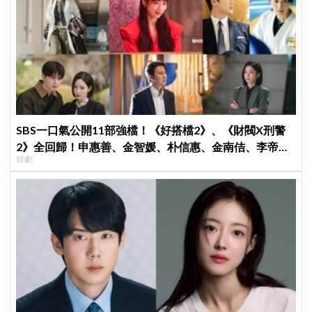
SBS一口氣公開11部強檔！《好搭檔2》、《財閥X刑警
2》全回歸！申惠善、金智媛、朴信惠、金南佶、李帝
韓劇
勳...陣容太狂了