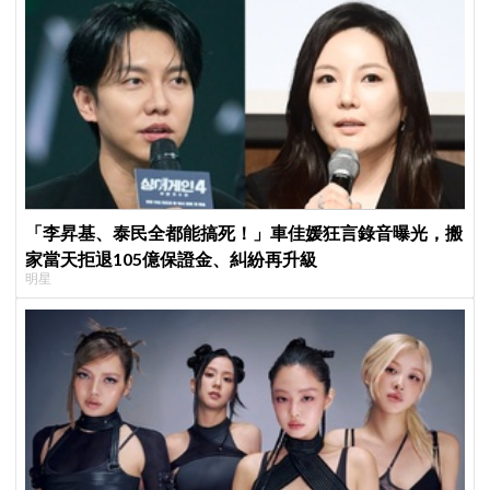
「李昇基、泰民全都能搞死！」車佳媛狂言錄音曝光，搬
家當天拒退105億保證金、糾紛再升級
明星