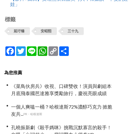
娃」
標籤
延玗臻
安昭熙
三十九
Facebook
Twitter
Line
WhatsApp
Copy
分
Link
享
為您推薦
《菜鳥伙房兵》收視、口碑雙收！演員與劇組本
月底飛泰國芭達雅享獎勵旅行，慶祝亮眼成績
一個人爽嗑一桶？哈根達斯72%濃醇巧克力 掀脆
友共...
PR・哈根達斯
孔曉振新劇《殺手媽咪》挑戰沉默寡言的殺手！