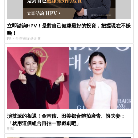
立即諮詢HPV！是對自己健康最好的投資，把握現在不嫌
晚！
PR・台灣癌症基金會
演技派的相遇！金南佶、田美都合體拍廣告、扮夫妻：
「就用這個組合再拍一部戲劇吧」
明星