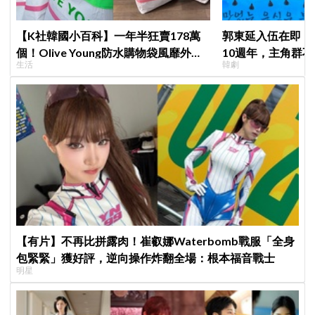
【K社韓國小百科】一年半狂賣178萬
郭東延入伍在即！
個！Olive Young防水購物袋風靡外國
10週年，主角群
生活
韓劇
遊客，機場「人手一個」成新奇景
錄製特別節目
【有片】不再比拼露肉！崔叡娜Waterbomb戰服「全身
包緊緊」獲好評，逆向操作炸翻全場：根本福音戰士
明星