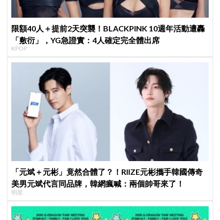
限額40人＋提前2天突襲！BLACKPINK 10週年活動遭轟
「敷衍」，YG急證實：4人確定完全體出席
KPOP
「元斌＋元彬」竟然合體了？！RIIZE元彬攜手韓國傳奇
美男元斌代言同品牌，韓網瘋喊：兩個帥哥來了！
明星