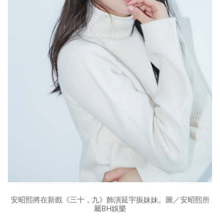
安昭熙將在新戲《三十，九》飾演延宇振妹妹。圖／安昭熙所
屬BH娛樂