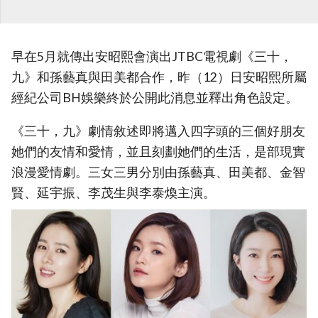
早在5月就傳出安昭熙會演出JTBC電視劇《三十，
九》和孫藝真與田美都合作，昨（12）日安昭熙所屬
經紀公司BH娛樂終於公開此消息並釋出角色設定。
《三十，九》劇情敘述即將邁入四字頭的三個好朋友
她們的友情和愛情，並且刻劃她們的生活，是部現實
浪漫愛情劇。三女三男分別由孫藝真、田美都、金智
賢、延宇振、李茂生與李泰煥主演。