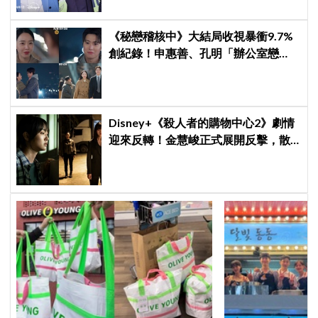
《秘戀稽核中》大結局收視暴衝9.7%
創紀錄！申惠善、孔明「辦公室戀
情」修成正果，結尾「十指緊扣」甜
到蛀牙
Disney+《殺人者的購物中心2》劇情
迎來反轉！金慧峻正式展開反擊，散
發「叔叔李棟旭」般強大氣場