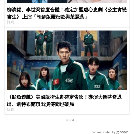
柳演錫、李世榮首度合體！確定加盟虐心史劇《公主貪戀
書生》 上演「朝鮮版羅密歐與茱麗葉」
韓劇
《魷魚遊戲》美國版衍生劇確定告吹！導演大衛芬奇退
出、凱特布蘭琪出演傳聞也破局
韓劇
Recommended by