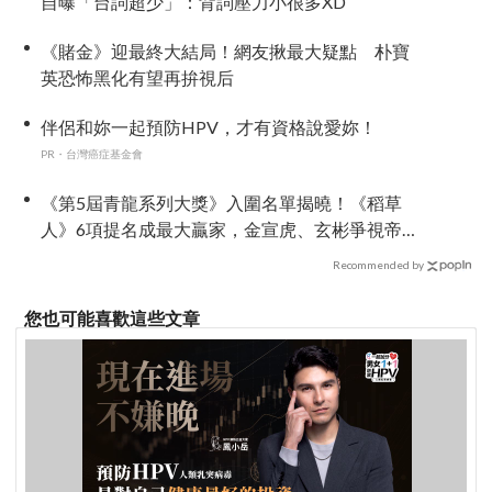
自曝「台詞超少」：背詞壓力小很多XD
《賭金》迎最終大結局！網友揪最大疑點 朴寶
英恐怖黑化有望再拚視后
伴侶和妳一起預防HPV，才有資格說愛妳！
PR・台灣癌症基金會
《第5屆青龍系列大獎》入圍名單揭曉！《稻草
人》6項提名成最大贏家，金宣虎、玄彬爭視帝，
高胤禎、金高銀角逐視后！
Recommended by
您也可能喜歡這些文章