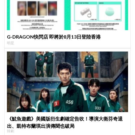
G-DRAGON快閃店 即將於8月13日登陸香港
明星
《魷魚遊戲》美國版衍生劇確定告吹！導演大衛芬奇退
出、凱特布蘭琪出演傳聞也破局
韓劇