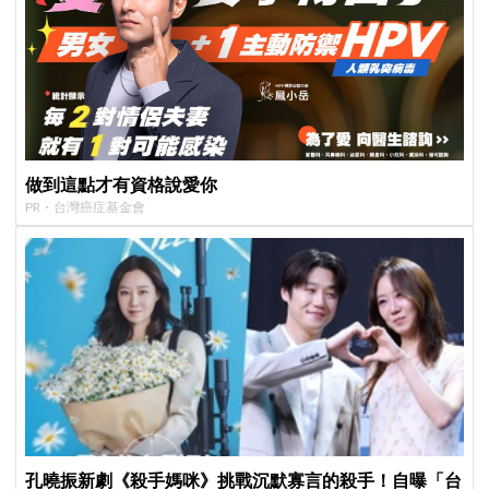
做到這點才有資格說愛你
PR・台灣癌症基金會
孔曉振新劇《殺手媽咪》挑戰沉默寡言的殺手！自曝「台