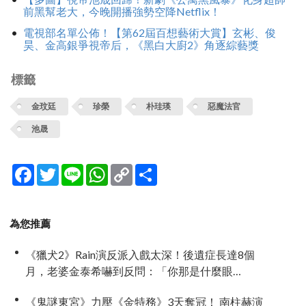
前黑幫老大，今晚開播強勢空降Netflix！
電視部名單公佈！【第62屆百想藝術大賞】玄彬、俊
昊、金高銀爭視帝后，《黑白大廚2》角逐綜藝獎
標籤
金玟廷
珍榮
朴珪瑛
惡魔法官
‎池晟
Facebook
Twitter
Line
WhatsApp
Copy
分
Link
享
為您推薦
《獵犬2》Rain演反派入戲太深！後遺症長達8個
月，老婆金泰希嚇到反問：「你那是什麼眼
神？」
《鬼謎東宮》力壓《金特務》3天奪冠！ 南柱赫演