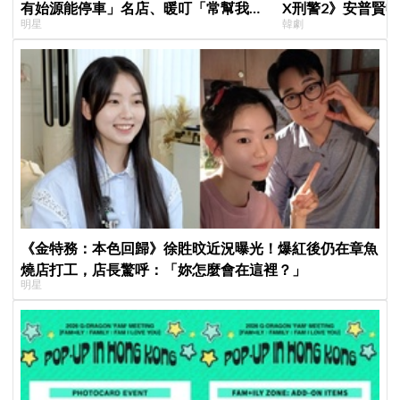
有始源能停車」名店、暖叮「常幫我換
X刑警2》安普賢
明星
韓劇
照片」，店家尖叫合照網笑翻：這輩子
哥哥們都認證的好
不能脫粉了
《金特務：本色回歸》徐貹旼近況曝光！爆紅後仍在章魚
燒店打工，店長驚呼：「妳怎麼會在這裡？」
明星