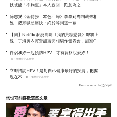
技被酸「不夠重」本人親回：刻意為之
蘇志燮《金特務：本色回歸》拳拳到肉制裁朱相
昱！觀眾喊超痛快：終於等到這一幕
【圖】Netflix 浪漫喜劇《我的荒糖戀愛》即將上
線！丁海寅＆賀營甜蜜亮相製作發表會，甜蜜CP
化學反應引期待
伴侶和妳一起預防HPV，才有資格說愛妳！
PR・台灣癌症基金會
立即諮詢HPV！是對自己健康最好的投資，把握
現在不...
PR・台灣癌症基金會
Recommended by
您也可能喜歡這些文章