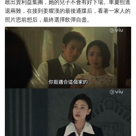
敢出賣利益集團，她的兒子不會有好下場。車慶熙進
退兩難，在接到姜耀漢的最後通牒后，看著一家人的
照片思前想后，最終選擇飲彈自盡。