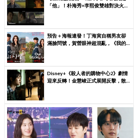
「他」！朴海秀×李熙俊雙雄對決火花
四濺 網民封為「2026劇王」
預告＋海報連發！丁海寅自稱男友卻
滿臉問號，賀營眼神超混亂，《我的
荒糖戀愛》定檔8月7日，還沒播就讓
網友瘋猜結局
Disney+《殺人者的購物中心2》劇情
迎來反轉！金慧峻正式展開反擊，散
發「叔叔李棟旭」般強大氣場