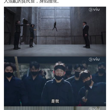
入混亂的貧民窟，身陷險境。