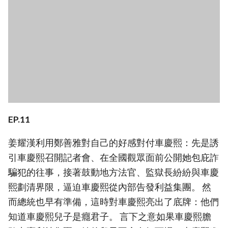
EP.11
姜耀漢利用鄭善雅對自己的好感對付車慶熙：先是誘
引車慶熙召開記者會、在全國觀眾面前公開她包庇詐
騙犯的往事，接著鼓動地方法官、監獄長紛紛與車慶
熙劃清界限，逼迫車慶熙從內部告發利益集團。 然
而總統也早有準備，這時對車慶熙亮出了底牌：他們
知道車慶熙兒子是癮君子。 言下之意如果車慶熙膽