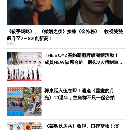
《殺手媽咪》、《婚姻之後》接棒《金特務》 收視雙雙
飆升至7～8%創新高！
韓劇
THE BOYZ簽約新廠牌續團體活動！
成員NEW缺席合約 將以9人體制重
啟新篇章
郭東延入伍在即！適逢《雲畫的月
光》10週年，主角群不只一起合拍畫
報，還錄製特別節目
《菜鳥伙房兵》收視、口碑雙收！演