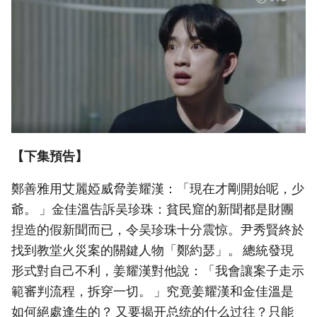
【下集預告】
鄭善雅用艾麗婭威脅姜耀漢：「現在才剛開始呢，少
爺。 」金佳溫告訴吴珍珠：貧民窟的新聞都是財團
捏造的假新聞而已，令吴珍珠十分震惊。尹秀賢終於
找到教堂火災案的關鍵人物「鄭約瑟」。 總統發現
形式對自己不利，姜耀漢對他說：「我會讓案子走示
範審判流程，拆穿一切。 」究竟姜耀漢和金佳溫是
如何絕處逢生的？ 又要揭开总统的什么过往？只能