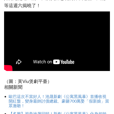
等這週六揭曉了！
（圖：黃Viu煲劇平臺）
相關新聞
歐巴這次不當好人！池晟新劇《公寓黑風暴》首播收視
開紅盤，變身最帥討債總裁、豪砸700萬娶「假新娘」當
眾激吻！
【多圖】視帝池晟回歸！新劇《公寓黑風暴》化身超帥