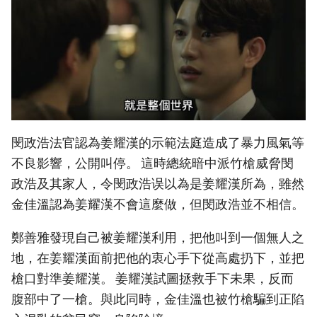
閔政浩法官認為姜耀漢的示範法庭造成了暴力風氣等
不良影響，公開叫停。 這時總統暗中派竹槍威脅閔
政浩及其家人，令閔政浩误以為是姜耀漢所為，雖然
金佳溫認為姜耀漢不會這麼做，但閔政浩並不相信。
鄭善雅發現自己被姜耀漢利用，把他叫到一個無人之
地，在姜耀漢面前把他的衷心手下從高處扔下，並把
槍口對準姜耀漢。 姜耀漢試圖拯救手下未果，反而
腹部中了一槍。與此同時，金佳溫也被竹槍騙到正陷