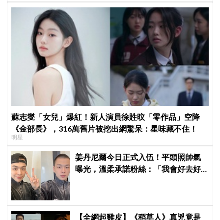
蘇志燮「女兒」爆紅！新人演員徐貹旼「零作品」空降
《金部長》，316萬舊片被挖出網驚呆：星味藏不住！
明星
姜丹尼爾今日正式入伍！平頭照帥氣
曝光，溫柔承諾粉絲：「我會好去好
回的」
【全網起雞皮】《稻草人》真兇竟是