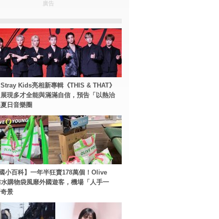
廣告
tray Kids亮相新專輯《THIS & THAT》
！展現多才全能與滿滿自信，預告「以熱治
裂夏日音樂圈
國小百科】一年半狂賣178萬個！Olive
g防水購物袋風靡外國遊客，機場「人手一
新奇景