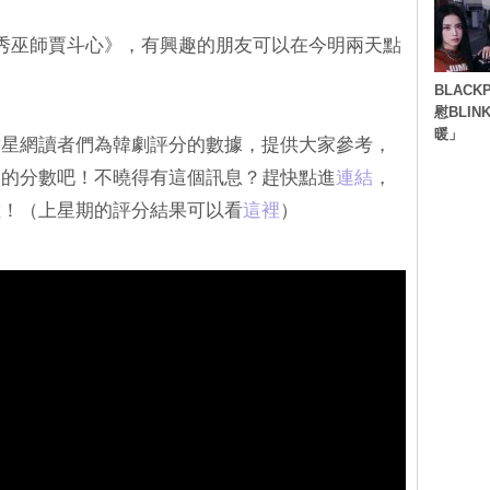
秀巫師賈斗心》，有興趣的朋友可以在今明兩天點
！
BLACK
慰BLI
暖」
韓星網讀者們為韓劇評分的數據，提供大家參考，
週的分數吧！不曉得有這個訊息？趕快點進
連結
，
數！（上星期的評分結果可以看
這裡
）