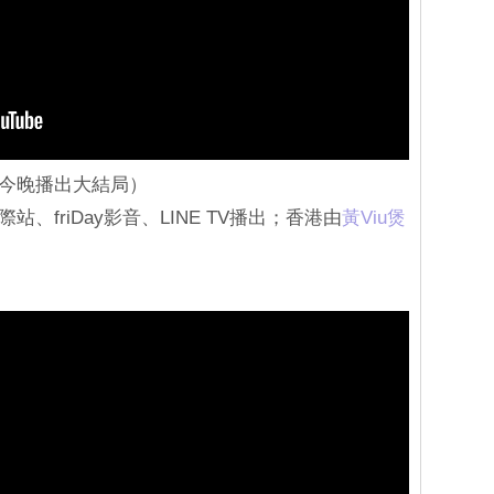
（今晚播出大結局）
站、friDay影音、LINE TV播出；香港由
黃Viu煲