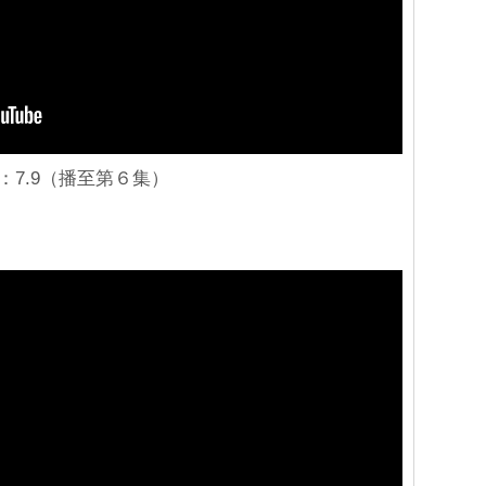
：7.9（播至第６集）