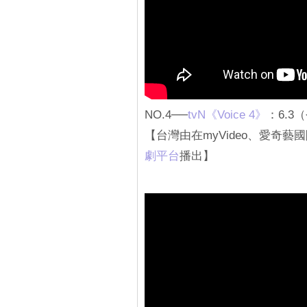
NO.4──
tvN《Voice 4》
：6.3
【台灣由在myVideo、愛奇藝國際
劇平台
播出】