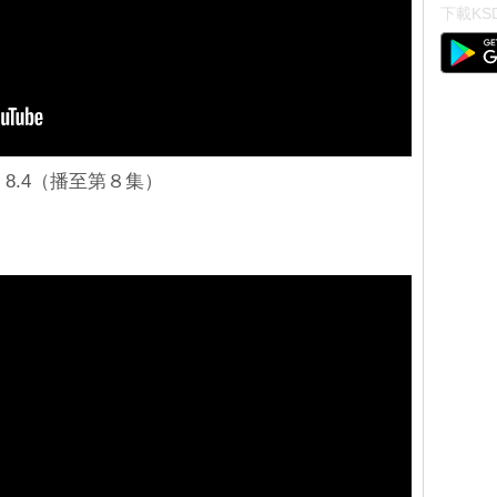
下載KSD
：8.4（播至第８集）