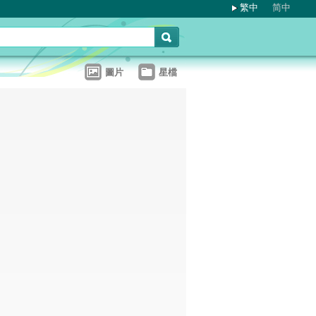
繁中
简中
圖片
星檔