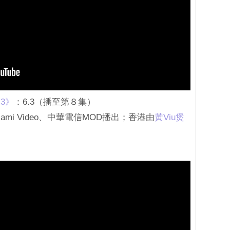
 3》
：6.3（播至第８集）
mi Video、中華電信MOD播出；香港由
黃Viu煲