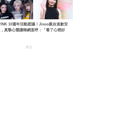
PINK 10週年活動惹議！Jisoo親自道歉安
NK，真摯心聲讓韓網直呼：「看了心裡好
廣告