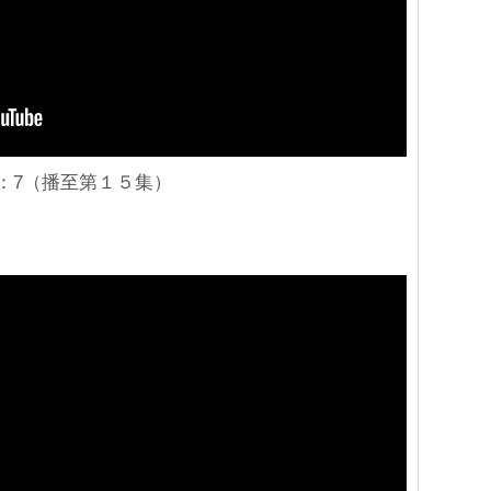
：7（播至第１５集）