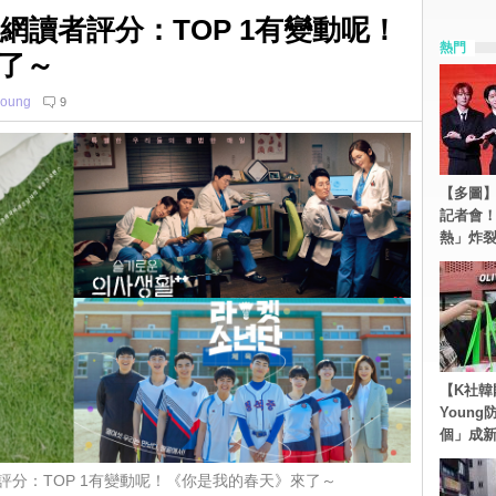
網讀者評分：TOP 1有變動呢！
熱門
了～
young
9
【多圖】S
記者會
熱」炸
【K社韓
Youn
個」成
評分：TOP 1有變動呢！《你是我的春天》來了～