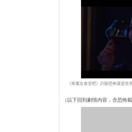
《來魔女食堂吧》許願恐怖還是世界
（以下回到劇情內容，含恐怖