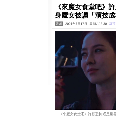
《來魔女食堂吧》許
身魔女被讚「演技成功
韓劇
2021年7月17日 星期六18:30
草莓
《來魔女食堂吧》許願恐怖還是世界