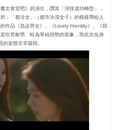
來魔女食堂吧》的演出，讚其「演技成功轉型」，
亦邪，「都冷女」（都市冷漠女子）的模樣帶給人
《急診男女》、《Lovely Horribly》、《我
多是吃苦耐勞、較為單純弱勢的形象，而此次化身
魅惑的姿態非常吸睛。