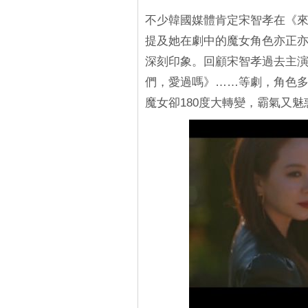
不少韓國媒體肯定宋智孝在《
提及她在劇中的魔女角色亦正
深刻印象。回顧宋智孝過去主演的作品
們，愛過嗎》……等劇，角色
魔女卻180度大轉變，霸氣又