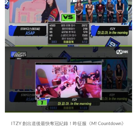
ITZY 創出道後最快奪冠紀錄！昨征服《M! Countdown》