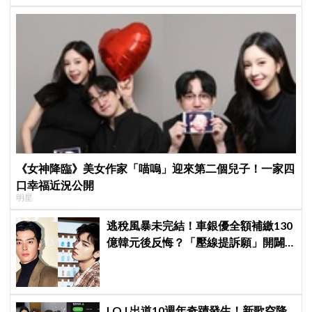
《女神降臨》美女作家「喵嗚」迎來第二個兒子！一家四
口幸福近況公開
明星
逃稅風暴未完結！車銀優全額補繳130
億韓元後反悔？「壓線提訴願」開闢
稅務第二戰場
I.O.I 出道10週年奇蹟發生！新歌空降