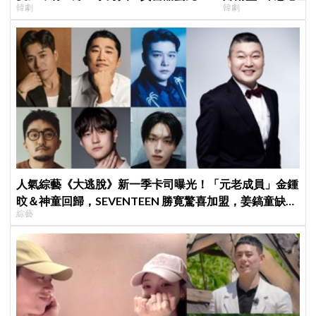
韓劇
韓劇
製作發表會，甜蜜CP化學反應引期待
後？
人氣綜藝《大逃脫》新一季卡司曝光！「元老成員」金鍾
旼＆神童回歸，SEVENTEEN 勝寛驚喜加盟，姜鎬童缺席
綜藝
成最大焦點