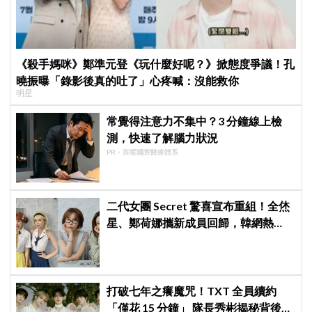
《殺手媽咪》鄭準元登《玩什麼好呢？》掀態度爭議！孔
曉振曝「錄影後真的吐了」心疼喊：沒能救你
明星
常覺得注意力不集中？3 分鐘線上檢
測，快速了解腦力狀況
PR・宸曜國際醫療體系
二代女團 Secret 驚喜宣布重組！全烋
星、鄭荷娜攜新成員回歸，韓網熱
議：非要選新成員嗎？
打破七年之癢魔咒！TXT 全員續約
「僅花 15 分鐘」 隊長秀彬揭秘背後原