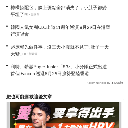
檸檬搭配它，臉上斑點全部消失了，小肚子都變
平坦了
PR・新素簡
韓國人氣女團CLC出道11週年巡演 8月29日在港舉
行演唱會
起床就先做件事，沒三天小腹就不見了! 肚子一天
天變...
PR・新素簡
利特、希澈 Super Junior「83z」小分隊正式出道
首個 Fancon 巡迴8月29日強勢登陸香港
Recommended by
您也可能喜歡這些文章