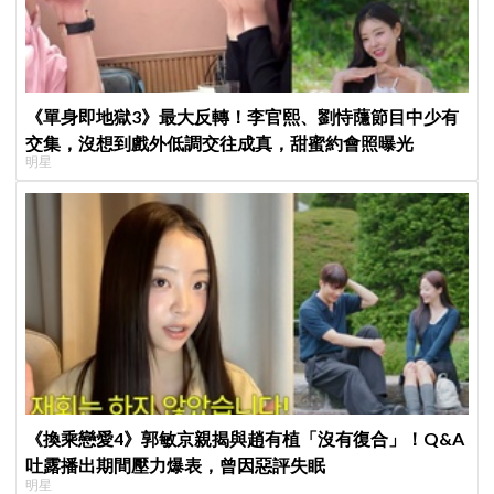
《單身即地獄3》最大反轉！李官熙、劉恃蘟節目中少有
交集，沒想到戲外低調交往成真，甜蜜約會照曝光
明星
《換乘戀愛4》郭敏京親揭與趙有植「沒有復合」！Q&A
吐露播出期間壓力爆表，曾因惡評失眠
明星