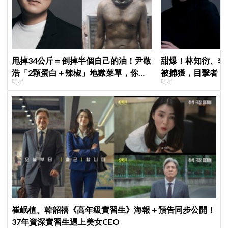
甩掉34公斤＝倒掉半個自己的油！尹敬
甜爆！林知衍、李
浩「2顆蛋白＋辣椒」地獄菜單，你敢
被捕獲，目擊者：
明星
明星
抄嗎？
崔岷植、韓韶禧《高年級實習生》海報＋預告同步公開！
37年資深實習生遇上美女CEO