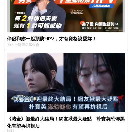
伴侶和妳一起預防HPV，才有資格說愛妳！
PR・台灣癌症基金會
《賭金》迎最終大結局！網友揪最大疑點 朴寶英恐怖黑
化有望再拚視后
韓劇