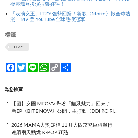
榮靈魂互換演技獲好評！
「表演女王」ITZY 強勢回歸！新歌〈Motto〉掀全球熱
潮，MV 登 YouTube 全球熱搜冠軍
標籤
ITZY
Facebook
Twitter
Line
WhatsApp
Copy
分
Link
享
為您推薦
【圖】女團 MEOVV 帶著「貓系魅力」回來了！
新EP《BITE NOW》公開，主打歌〈DDI RO RI〉
正式亮相
2026 MAMA大獎 定檔 11 月大阪京瓷巨蛋舉行，
連續兩天點燃 K-POP 狂熱