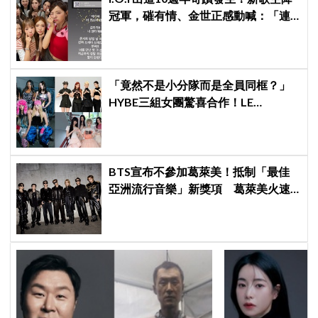
冠軍，磪有情、金世正感動喊：「連
韓劇都寫不出這樣的劇情」
「竟然不是小分隊而是全員同框？」
HYBE三組女團驚喜合作！LE
SSERAFIM × ILLIT × KATSEYE合作曲
12日公開＋打歌確定！
BTS宣布不參加葛萊美！抵制「最佳
亞洲流行音樂」新獎項 葛萊美火速
回應仍難平息爭議