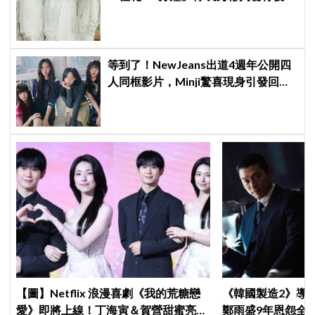
因：大家都帶好了答案！
等到了！NewJeans出道4週年公開四
人同框影片，Minji驚喜現身引發回歸
期待，ADOR回應未來動向！
【圖】Netflix 浪漫喜劇《我的荒糖戀
《韓國製造2》導
愛》即將上線！丁海寅＆賀營甜蜜亮相
鄭雨盛9年恩怨全