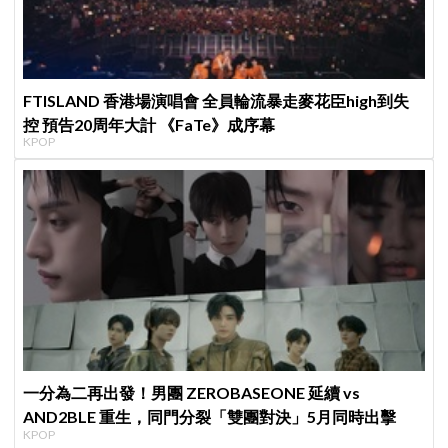
FTISLAND 香港場演唱會 全員輪流暴走麥花臣high到失
控 預告20周年大計 《FaTe》成序幕
KPOP
一分為二再出發！男團 ZEROBASEONE 延續 vs
AND2BLE 重生，同門分裂「雙團對決」5月同時出擊
KPOP