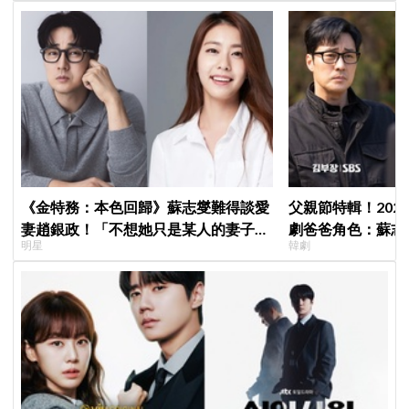
《金特務：本色回歸》蘇志燮難得談愛
父親節特輯！202
妻趙銀政！「不想她只是某人的妻子」
劇爸爸角色：蘇志燮
明星
韓劇
一句話展現滿滿尊重與愛
命都可以不要