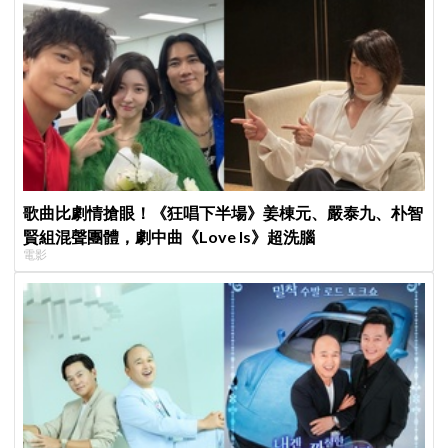
歌曲比劇情搶眼！《狂唱下半場》姜棟元、嚴泰九、朴智
賢組混聲團體，劇中曲《Love Is》超洗腦
電影