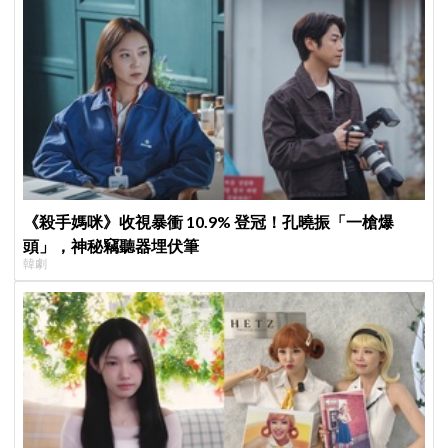
《殺手媽咪》收視暴衝 10.9% 登冠！孔曉振「一槍爆
頭」，神秘竊聽器埋伏筆
韓劇