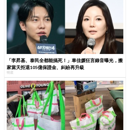
「李昇基、泰民全都能搞死！」車佳媛狂言錄音曝光，搬
家當天拒退105億保證金、糾紛再升級
明星