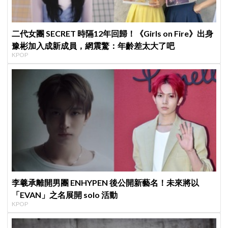
二代女團 SECRET 時隔12年回歸！《Girls on Fire》出身
豫彬加入成新成員，網震驚：年齡差太大了吧
KPOP
李羲承離開男團 ENHYPEN 後公開新藝名！未來將以
「EVAN」之名展開 solo 活動
KPOP