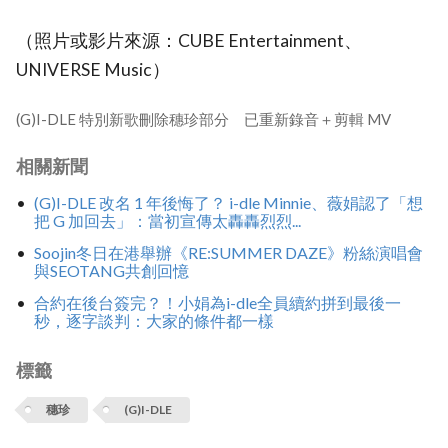
（照片或影片來源：CUBE Entertainment、
UNIVERSE Music）
(G)I-DLE 特別新歌刪除穗珍部分 已重新錄音＋剪輯 MV
相關新聞
(G)I-DLE 改名 1 年後悔了？ i-dle Minnie、薇娟認了「想
把 G 加回去」：當初宣傳太轟轟烈烈...
Soojin冬日在港舉辦《RE:SUMMER DAZE》粉絲演唱會
與SEOTANG共創回憶
合約在後台簽完？！小娟為i-dle全員續約拼到最後一
秒，逐字談判：大家的條件都一樣
標籤
穗珍
(G)I-DLE