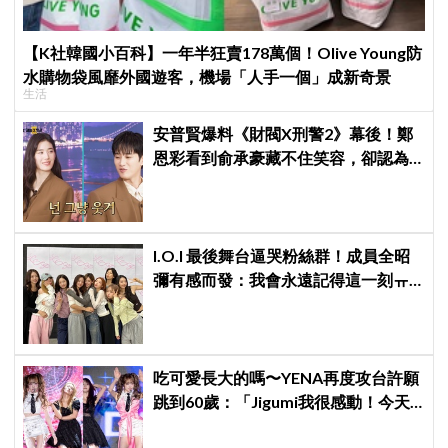
【K社韓國小百科】一年半狂賣178萬個！Olive Young防
水購物袋風靡外國遊客，機場「人手一個」成新奇景
生活
安普賢爆料《財閥X刑警2》幕後！鄭
恩彩看到俞承豪藏不住笑容，卻認為
安普賢只是「搞笑男」
I.O.I 最後舞台逼哭粉絲群！成員全昭
彌有感而發：我會永遠記得這一刻ㅠ
ㅠ
吃可愛長大的嗎〜YENA再度攻台許願
跳到60歲：「Jigumi我很感動！今天
不回家了！」