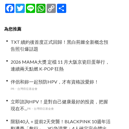
Facebook
Twitter
Line
WhatsApp
Copy
分
Link
享
為您推薦
TXT 續約後首度正式回歸！黑白荊棘全新概念預
告照引爆話題
2026 MAMA大獎 定檔 11 月大阪京瓷巨蛋舉行，
連續兩天點燃 K-POP 狂熱
伴侶和妳一起預防HPV，才有資格說愛妳！
PR・台灣癌症基金會
立即諮詢HPV！是對自己健康最好的投資，把握
現在不...
PR・台灣癌症基金會
限額40人＋提前2天突襲！BLACKPINK 10週年活
動遭轟「敷衍」，YG急證實：4人確定完全體出