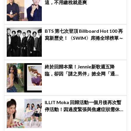
這，不用繳稅就是爽
BTS 第七次登頂 Billboard Hot 100 再
寫新歷史！〈SWIM〉席捲全球榜單～
終於回歸本業！Jennie新歌週五降
臨，卻因「謎之男伴」掀全网「通
靈」大戰！「愛心男」是他啦
ILLIT Moka 回歸活動一個月後再次暫
停活動！因過度緊張與焦慮症狀需休
養，公司：將全力支持恢復健康