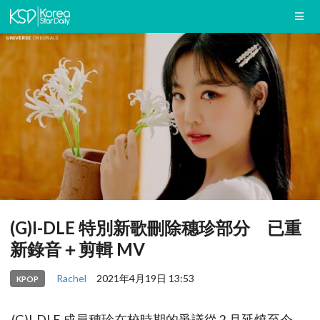
(G)I-DLE 特別新歌刪除穗珍部分 已重
新錄音＋剪輯 MV
Rachel
2021年4月19日 13:53
KPOP
(G)I-DLE 成員穗珍在校時期的爭議從 2 月延燒至今，