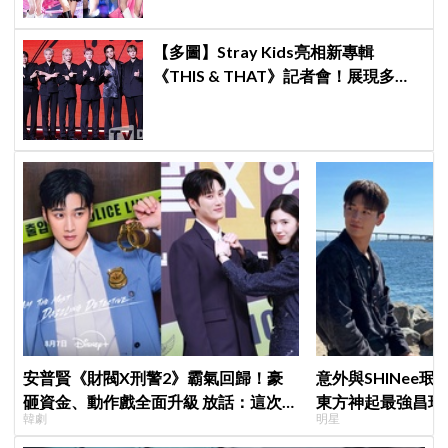
【多圖】Stray Kids亮相新專輯
《THIS & THAT》記者會！展現多才
全能與滿滿自信，預告「以熱治熱」
炸裂夏日音樂圈
安普賢《財閥X刑警2》霸氣回歸！豪
意外與SHINee珉
砸資金、動作戲全面升級 放話：這次要
東方神起最強昌珉
韓劇
明星
超越第一季
的」