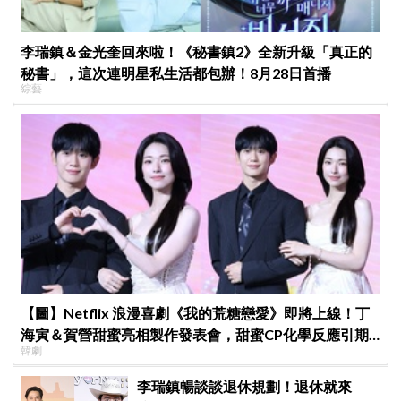
李瑞鎮＆金光奎回來啦！《秘書鎮2》全新升級「真正的
秘書」，這次連明星私生活都包辦！8月28日首播
綜藝
【圖】Netflix 浪漫喜劇《我的荒糖戀愛》即將上線！丁
海寅＆賀營甜蜜亮相製作發表會，甜蜜CP化學反應引期
韓劇
待
李瑞鎮暢談談退休規劃！退休就來