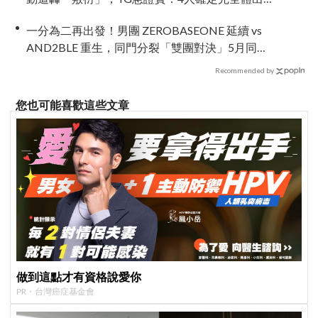
席
一分為二再出發！男團 ZEROBASEONE 延續 vs
AND2BLE 重生，同門分裂「雙團對決」5月同時
出擊
Recommended by
您也可能喜歡這些文章
做到這點才有資格說愛你
PR・台灣癌症基金會