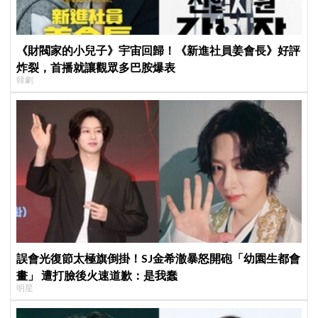
《財閥家的小兒子》宇宙回歸！《新進社員姜會長》好評
炸裂，首播就讓觀眾多巴胺爆表
韓劇
誤會光復節太極旗倒掛！SJ金希澈暴怒開砲「幼園生都會
畫」 遭打臉後火速道歉：是我蠢
明星