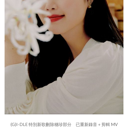
(G)I-DLE 特別新歌刪除穗珍部分 已重新錄音＋剪輯 MV