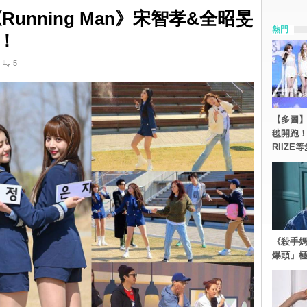
上《Running Man》宋智孝&全昭旻
熱門
！
5
【多圖】《
毯開跑！Re
RIIZE
《殺手媽
爆頭」