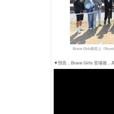
Brave Girls最想上《
▼預告，Brave Girls 登