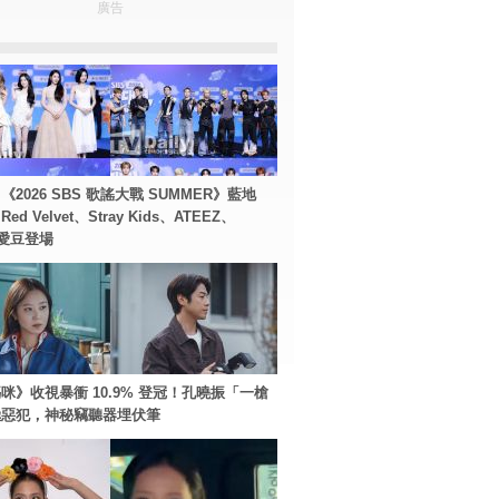
廣告
2026 SBS 歌謠大戰 SUMMER》藍地
d Velvet、Stray Kids、ATEEZ、
等愛豆登場
咪》收視暴衝 10.9% 登冠！孔曉振「一槍
極惡犯，神秘竊聽器埋伏筆