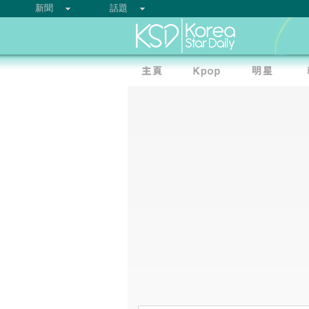
新聞
話題