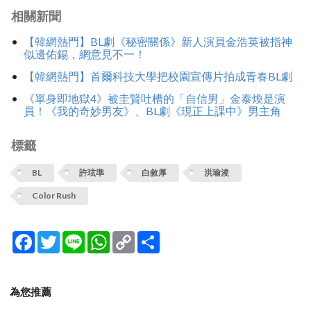
相關新聞
【韓網熱門】BL劇《秘密關係》新人演員金浩英被指神
似邊佑錫，網意見不一！
【韓網熱門】首爾科技大學把校園宣傳片拍成青春BL劇
《單身即地獄4》被圭賢吐槽的「自信男」金泰煥是演
員！《我的奇妙男友》、BL劇《現正上課中》男主角
標籤
BL
許玹準
白敘厚
洪瑜浚
Color Rush
Facebook
Twitter
Line
WhatsApp
Copy
分
Link
享
為您推薦