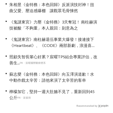
朱相昱《金特務：本色回歸》反派演技封神！扭
曲父愛、壓迫感爆棚 讓觀眾毛骨悚然
《鬼謎東宮》力壓《金特務》3天奪冠！ 南柱赫演
技被酸「不夠重」本人親回：刻意為之
《鬼謎東宮》南柱赫退伍事業大爆發！接連接下
《Heartbeat》、《CODE》兩部新劇，浪漫喜劇
與犯罪懸疑一手包辦
照顧失智長輩心好累？宸曜TPS結合專業評估，改
善生...
PR・宸曜國際醫療體系
蘇志燮《金特務：本色回歸》向玉澤演道歉！水
中動作戲太辛苦：請他來演了太辛苦的客串
檸檬加它，堅持一週大肚腩不見了，重新回到45
公斤
PR・新素簡
Recommended by