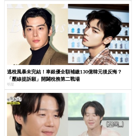
逃稅風暴未完結！車銀優全額補繳130億韓元後反悔？
「壓線提訴願」開闢稅務第二戰場
明星