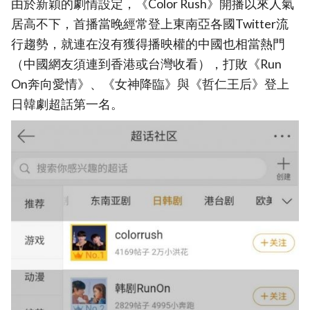
由於新穎的劇情設定，《Color Rush》開播以來人氣
居高不下，首播當晚經常登上東南亞各國Twitter流
行趨勢，就連在沒有獲得播映權的中國也相當熱門
（中國網友須連到香港或台灣收看），打敗《Run
On奔向愛情》、《女神降臨》與《哲仁王后》登上
日韓劇超話第一名。