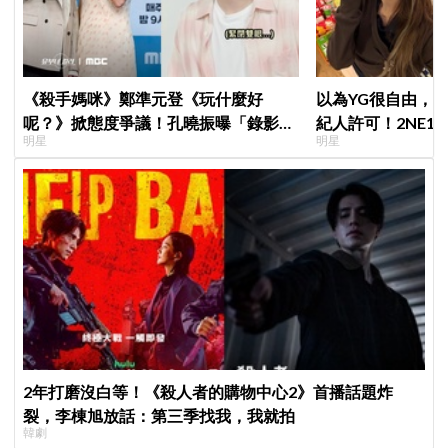
《殺手媽咪》鄭準元登《玩什麼好
以為YG很自由，
呢？》掀態度爭議！孔曉振曝「錄影後
紀人許可！2NE1 
明星
明星
真的吐了」心疼喊：沒能救你
羨慕少女時代」
2年打磨沒白等！《殺人者的購物中心2》首播話題炸
裂，李棟旭放話：第三季找我，我就拍
韓劇