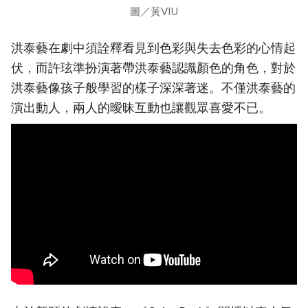
圖／黃VIU
洪泰藝在劇中須詮釋看見到色彩與失去色彩的心情起
伏，而許玹準扮演著帶洪泰藝認識顏色的角色，對於
洪泰藝像孩子般學習的樣子深深著迷。不僅洪泰藝的
演出動人，兩人的曖昧互動也讓觀眾喜愛不已。