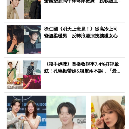
全國墊底高中棒球隊教練 挑戰熱血
成長劇
徐仁國《明天上班見！》從高冷上司
變溫柔暖男 反轉浪漫演技擄獲女心
《殺手媽咪》首播收視率7.4%好評啟
航！孔曉振帶娃&狙擊兩不誤，「最狂
雙重生活」與老公明追暗躲