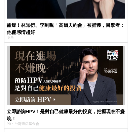
甜爆！林知衍、李到晛「高爾夫約會」被捕獲，目擊者：
他倆感情超好
明星
立即諮詢HPV！是對自己健康最好的投資，把握現在不嫌
晚！
PR・台灣癌症基金會