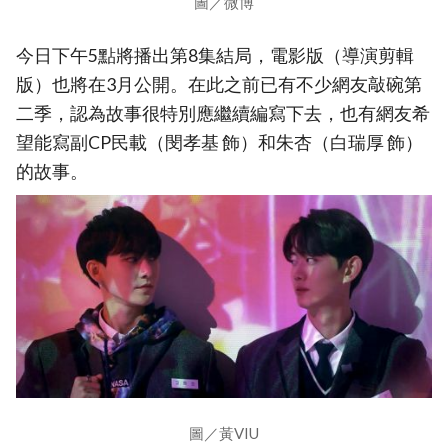
圖／微博
今日下午5點將播出第8集結局，電影版（導演剪輯
版）也將在3月公開。在此之前已有不少網友敲碗第
二季，認為故事很特別應繼續編寫下去，也有網友希
望能寫副CP民載（閔孝基 飾）和朱杏（白瑞厚 飾）
的故事。
圖／黃VIU