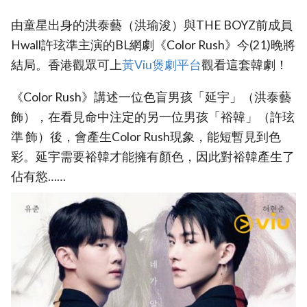
由童星出身的洪泰藝（洪瑜浚）與THE BOYZ前成員
Hwall許玹準主演的BL網劇《Color Rush》今(21)晚將
結局。香港觀眾可上
黃Viu煲劇平台
觀看這套韓劇！
《Color Rush》講述一位色盲男孩「延宇」（洪泰藝
飾），在看見命中注定的另一位男孩「裕韓」（許玹
準 飾）後，會產生Color Rush現象，能短暫見到色
彩。延宇需要裕韓才能擁有顏色，因此對裕韓產生了
佔有慾……