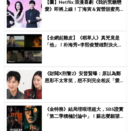
【圖】Netflix 浪漫喜劇《我的荒糖戀
愛》即將上線！丁海寅＆賀營甜蜜亮
相製作發表會，甜蜜CP化學反應引期
待
【全網起雞皮】《稻草人》真兇竟是
「他」！朴海秀×李熙俊雙雄對決火花
四濺 網民封為「2026劇王」
《財閥X刑警2》安普賢曝：原以為鄭
恩彩不太常笑，想不到完全相反「愛
笑又隨和無害」
《金特務》結局埋哏埋超大，SBS證實
「第二季積極討論中」！蘇志燮願望
要成真啦