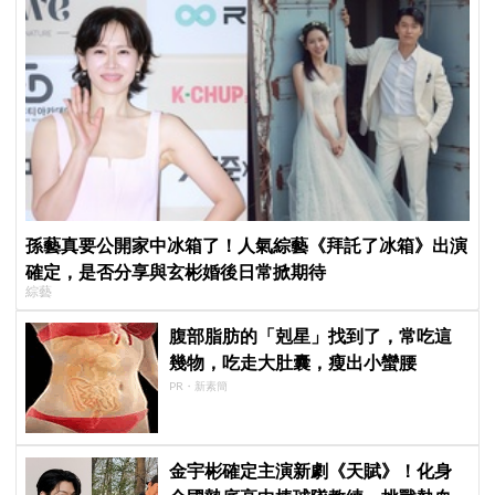
孫藝真要公開家中冰箱了！人氣綜藝《拜託了冰箱》出演
確定，是否分享與玄彬婚後日常掀期待
綜藝
腹部脂肪的「剋星」找到了，常吃這
幾物，吃走大肚囊，瘦出小蠻腰
PR・新素簡
金宇彬確定主演新劇《天賦》！化身