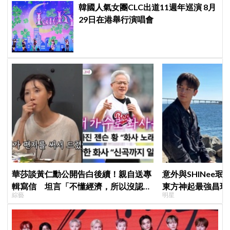
韓國人氣女團CLC出道11週年巡演 8月
29日在港舉行演唱會
華莎談黃仁勳公開告白後續！親自送專
意外與SHINee珉
輯寫信 坦言「不懂經濟，所以沒認出
東方神起最強昌珉
綜藝
明星
來」
的」