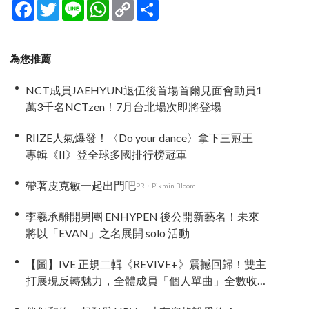
Facebook
Twitter
Line
WhatsApp
Copy
分
Link
享
為您推薦
NCT成員JAEHYUN退伍後首場首爾見面會動員1
萬3千名NCTzen！7月台北場次即將登場
RIIZE人氣爆發！〈Do your dance〉拿下三冠王
專輯《II》登全球多國排行榜冠軍
帶著皮克敏一起出門吧
PR・Pikmin Bloom
李羲承離開男團 ENHYPEN 後公開新藝名！未來
將以「EVAN」之名展開 solo 活動
【圖】IVE 正規二輯《REVIVE+》震撼回歸！雙主
打展現反轉魅力，全體成員「個人單曲」全數收
錄！