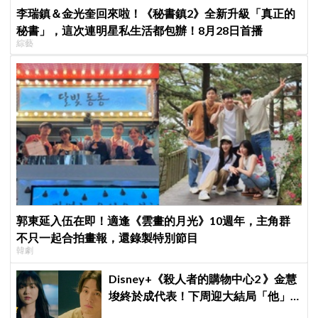
李瑞鎮＆金光奎回來啦！《秘書鎮2》全新升級「真正的
秘書」，這次連明星私生活都包辦！8月28日首播
綜藝
郭東延入伍在即！適逢《雲畫的月光》10週年，主角群
不只一起合拍畫報，還錄製特別節目
韓劇
Disney+《殺人者的購物中心2 》金慧
埈終於成代表！下周迎大結局「他」
出現成最大伏筆