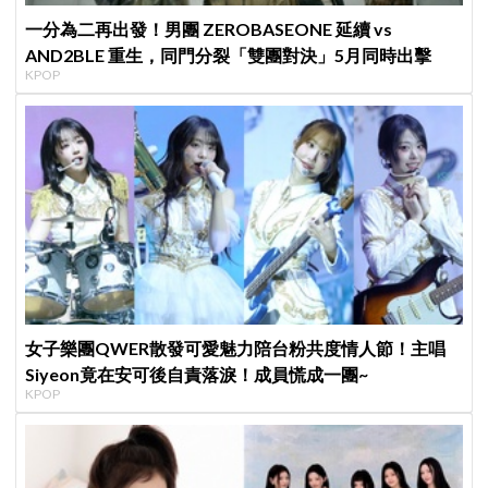
一分為二再出發！男團 ZEROBASEONE 延續 vs
AND2BLE 重生，同門分裂「雙團對決」5月同時出擊
KPOP
女子樂團QWER散發可愛魅力陪台粉共度情人節！主唱
Siyeon竟在安可後自責落淚！成員慌成一團~
KPOP