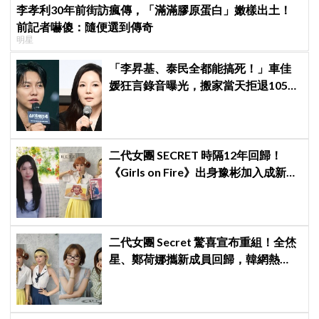
李孝利30年前街訪瘋傳，「滿滿膠原蛋白」嫩樣出土！
前記者嚇傻：隨便選到傳奇
明星
「李昇基、泰民全都能搞死！」車佳
媛狂言錄音曝光，搬家當天拒退105億
保證金、糾紛再升級
二代女團 SECRET 時隔12年回歸！
《Girls on Fire》出身豫彬加入成新成
員，網震驚：年齡差太大了吧
二代女團 Secret 驚喜宣布重組！全烋
星、鄭荷娜攜新成員回歸，韓網熱
議：非要選新成員嗎？