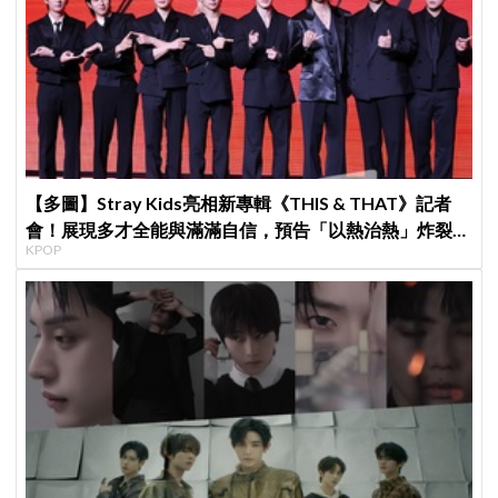
【多圖】Stray Kids亮相新專輯《THIS & THAT》記者
會！展現多才全能與滿滿自信，預告「以熱治熱」炸裂夏
KPOP
日音樂圈