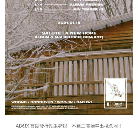
AB6IX 首度發行改版專輯 本週三開始釋出概念照！