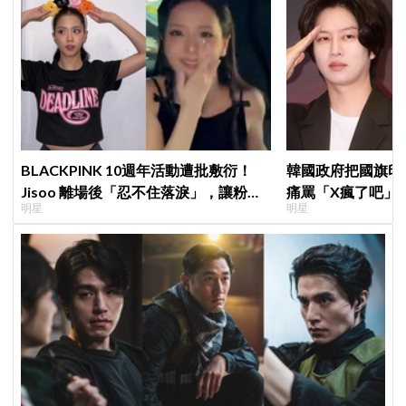
BLACKPINK 10週年活動遭批敷衍！
韓國政府把國旗印
Jisoo 離場後「忍不住落淚」，讓粉絲
痛罵「X瘋了吧」
明星
明星
看了好心疼