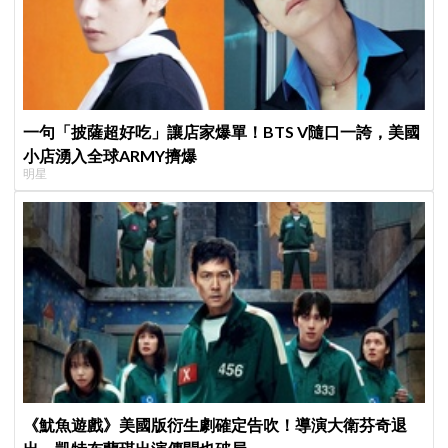
一句「披薩超好吃」讓店家爆單！BTS V隨口一誇，美國
小店湧入全球ARMY擠爆
明星
《魷魚遊戲》美國版衍生劇確定告吹！導演大衛芬奇退