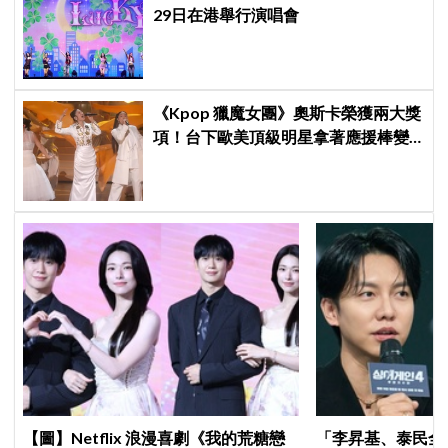
29日在港舉行演唱會
《Kpop 獵魔女團》奧斯卡榮獲兩大獎
項！台下歐美頂級明星拿著應援棒變
身小粉絲應援
【圖】Netflix 浪漫喜劇《我的荒糖戀
「李昇基、泰民全