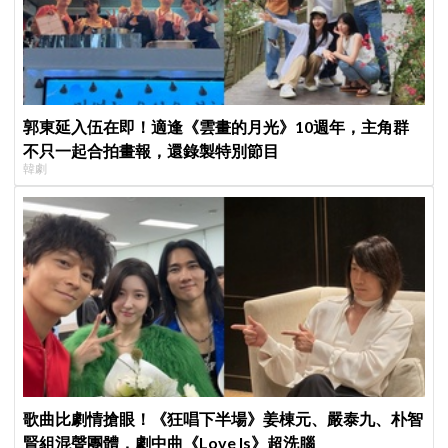
郭東延入伍在即！適逢《雲畫的月光》10週年，主角群
不只一起合拍畫報，還錄製特別節目
韓劇
歌曲比劇情搶眼！《狂唱下半場》姜棟元、嚴泰九、朴智
賢組混聲團體，劇中曲《Love Is》超洗腦