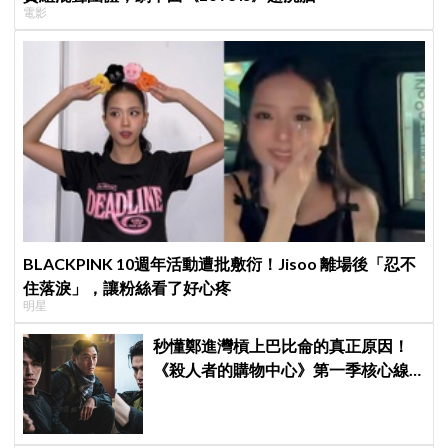
電影
BLACKPINK 10週年活動遭批敷衍！Jisoo 離場後「忍不
住落淚」，讓粉絲看了好心疼
明星
秒懂鄭進灣槓上巴比侖的真正原因！
《殺人者的購物中心》第一季核心線
索快速複習