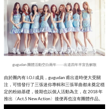
gugudan 團體活動空白兩年⋯⋯出道四年半宣告解散
由於團內有 I.O.I 成員，gugudan 甫出道時便大受關
注，可惜發行了三張迷你專輯和三張單曲都未奠定穩
定的粉絲基礎，後期也以個人活動為主，在 2018 年
推出〈Act.5 New Action〉後便再也沒有團體作品。