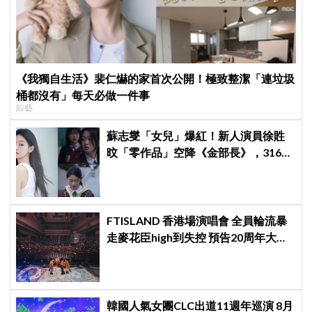
《我獨自生活》裴仁爀的家首次公開！極致整潔「連垃圾
桶都沒有」每天必做一件事
綜藝
蘇志燮「女兒」爆紅！新人演員徐貹
旼「零作品」空降《金部長》，316萬
舊片被挖出網驚呆：星味藏不住！
FTISLAND 香港場演唱會 全員輪流暴
走麥花臣high到失控 預告20周年大計
《FaTe》成序幕
韓國人氣女團CLC出道11週年巡演 8月