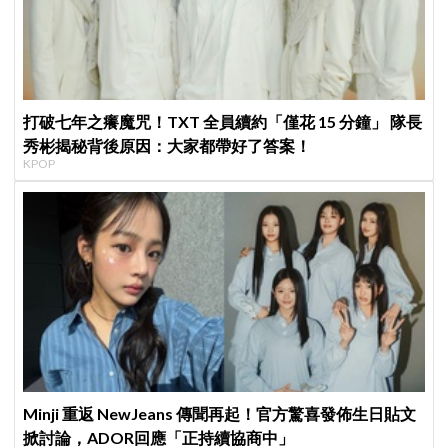
打破七年之癢魔咒！TXT 全員續約「僅花 15 分鐘」 隊長
秀彬揭秘背後原因：大家都帶好了答案！
KPOP
Minji 重返 NewJeans 傳聞再起！官方驚喜發佈生日貼文
掀討論，ADOR回應「正持續協商中」