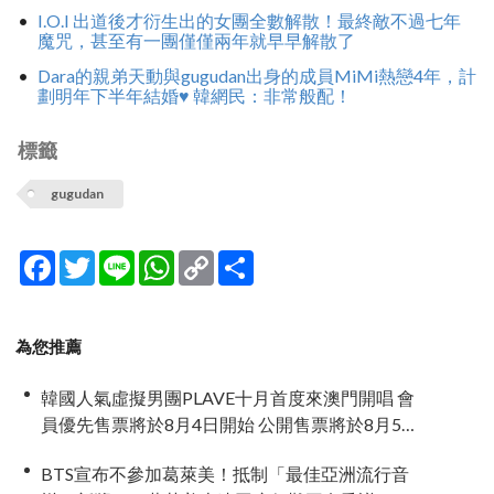
I.O.I 出道後才衍生出的女團全數解散！最終敵不過七年
魔咒，甚至有一團僅僅兩年就早早解散了
Dara的親弟天動與gugudan出身的成員MiMi熱戀4年，計
劃明年下半年結婚♥ 韓網民：非常般配！
標籤
gugudan
Facebook
Twitter
Line
WhatsApp
Copy
分
Link
享
為您推薦
韓國人氣虛擬男團PLAVE十月首度來澳門開唱 會
員優先售票將於8月4日開始 公開售票將於8月5日
發售
BTS宣布不參加葛萊美！抵制「最佳亞洲流行音