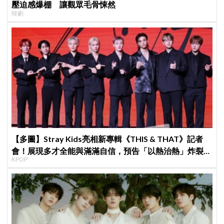
壓迫感爆棚 讓觀眾毛骨悚然
韓劇
【多圖】Stray Kids亮相新專輯《THIS & THAT》記者
會！展現多才全能與滿滿自信，預告「以熱治熱」炸裂夏
KPOP
日音樂圈