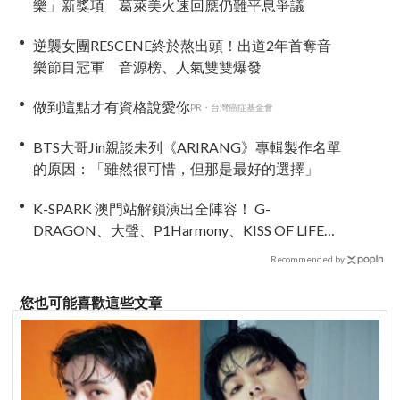
樂」新獎項 葛萊美火速回應仍難平息爭議
逆襲女團RESCENE終於熬出頭！出道2年首奪音
樂節目冠軍 音源榜、人氣雙雙爆發
做到這點才有資格說愛你
PR・台灣癌症基金會
BTS大哥Jin親談未列《ARIRANG》專輯製作名單
的原因：「雖然很可惜，但那是最好的選擇」
K-SPARK 澳門站解鎖演出全陣容！ G-
DRAGON、大聲、P1Harmony、KISS OF LIFE、
KiiiKiii 集結 5月2日開啟亞洲音樂節新篇章
Recommended by
您也可能喜歡這些文章