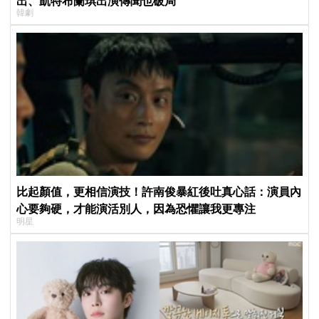
出、凱特布蘭琪出演傳聞也破局
韓劇
比起顏值，更相信演技！許南俊暴紅後吐真心話：演員內
心要夠硬，才能演活別人，因為恐懼讓我更專注
明星