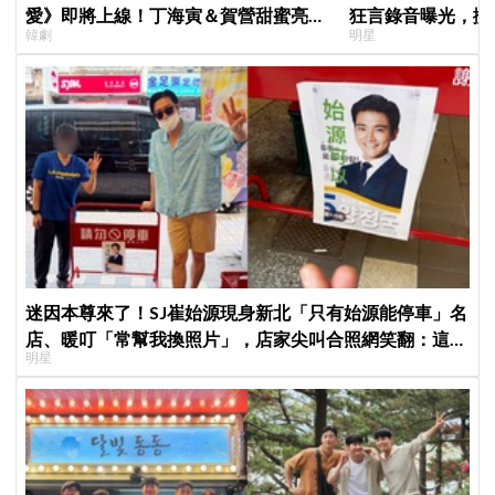
愛》即將上線！丁海寅＆賀營甜蜜亮相
狂言錄音曝光，搬
韓劇
明星
製作發表會，甜蜜CP化學反應引期待
證金、糾紛再升級
迷因本尊來了！SJ崔始源現身新北「只有始源能停車」名
店、暖叮「常幫我換照片」，店家尖叫合照網笑翻：這輩
明星
子不能脫粉了