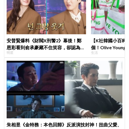
安普賢爆料《財閥X刑警2》幕後！鄭
【K社韓國小百科】
恩彩看到俞承豪藏不住笑容，卻認為安
個！Olive Yo
明星
生活
普賢只是「搞笑男」
遊客，機場「人手
朱相昱《金特務：本色回歸》反派演技封神！扭曲父愛、