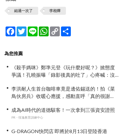
結過一次了
李相燁
Facebook
Twitter
Line
WhatsApp
Copy
分
Link
享
為您推薦
《殺手媽咪》鄭準元登《玩什麼好呢？》掀態度
爭議！孔曉振曝「錄影後真的吐了」心疼喊：沒
能救你
李洪耐人生首台咖啡車竟是邊佑錫送的！拍《菜
鳥伙房兵》收暖心應援，感動直呼「真的很謝
謝」
成為AI時代的道德駭客！一次拿到三張資安證照
PR・恆逸教育訓練中心
G-DRAGON快閃店 即將於8月13日登陸香港