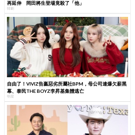
再延伸 岡田將生登場竟殺了「他」
韓劇
自由了！VIVIZ告贏惡劣所屬社BPM，母公司連爆欠薪黑
幕、泰民THE BOYZ李昇基集體逃亡
明星