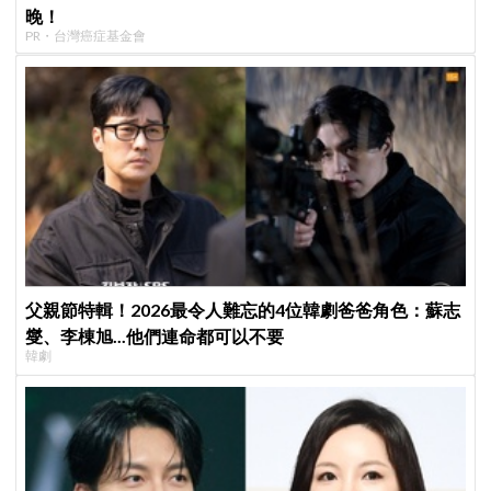
晚！
PR・台灣癌症基金會
父親節特輯！2026最令人難忘的4位韓劇爸爸角色：蘇志
燮、李棟旭...他們連命都可以不要
韓劇