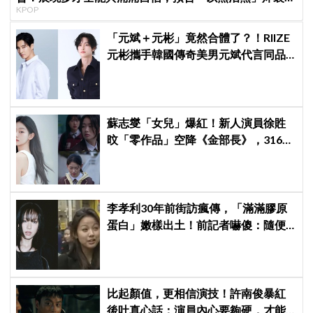
KPOP
日音樂圈
「元斌＋元彬」竟然合體了？！RIIZE
元彬攜手韓國傳奇美男元斌代言同品
牌，韓網瘋喊：兩個帥哥來了！
蘇志燮「女兒」爆紅！新人演員徐貹
旼「零作品」空降《金部長》，316萬
舊片被挖出網驚呆：星味藏不住！
李孝利30年前街訪瘋傳，「滿滿膠原
蛋白」嫩樣出土！前記者嚇傻：隨便
選到傳奇
比起顏值，更相信演技！許南俊暴紅
後吐真心話：演員內心要夠硬，才能