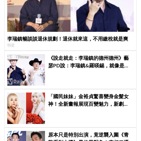
李瑞鎮暢談談退休規劃！退休就來這，不用繳稅就是爽
明星
《說走就走：李瑞鎮的德州德州》藝
瑟PD說：李瑞鎮&羅暎錫，就像是浪
漫喜劇的男女主角一樣XD
「國民妹妹」金裕貞驚喜變身金髮女
神！全新畫報展現百變魅力，新劇
《100日的謊言》將在10月首播
原本只是特別出演，竟逆襲入圍《青