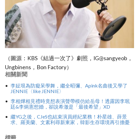
（圖源：KBS《結過一次了》劇照，IG@sangyeob，
Ungbinens，Bon Factory）
相關新聞
李姃垠為防癡呆學舞，繼全昭彌、Apink名曲後又學了
JENNIE〈like JENNIE〉
李相燁相見禮時竟想表演聲帶模仿給岳母！透露因李珉
廷&李炳憲想婚，卻說希澈是「最後希望」XD
繼YG之後，CJeS也結束演員經紀業務！朴星雄、薛景
求、羅美蘭、文素利尋新東家，韓影生存環境再引擔憂
標籤