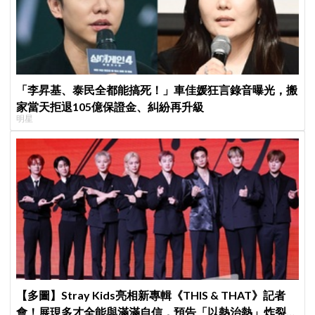
「李昇基、泰民全都能搞死！」車佳媛狂言錄音曝光，搬
家當天拒退105億保證金、糾紛再升級
明星
【多圖】Stray Kids亮相新專輯《THIS & THAT》記者
會！展現多才全能與滿滿自信，預告「以熱治熱」炸裂夏