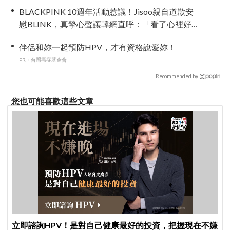
BLACKPINK 10週年活動惹議！Jisoo親自道歉安
慰BLINK，真摯心聲讓韓網直呼：「看了心裡好
暖」
伴侶和妳一起預防HPV，才有資格說愛妳！
PR・台灣癌症基金會
Recommended by
您也可能喜歡這些文章
立即諮詢HPV！是對自己健康最好的投資，把握現在不嫌