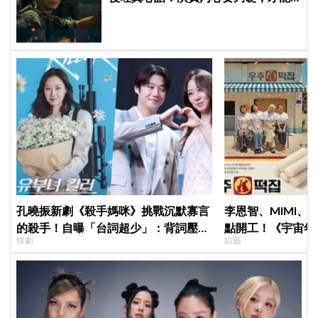
演活別人，因為恐懼讓我更專注
孔曉振新劇《殺手媽咪》挑戰沉默寡言
李恩智、MIMI、
的殺手！自曝「台詞超少」：背詞壓力
點開工！《宇宙年
韓劇
綜藝
小很多XD
友笑喊：「難得看