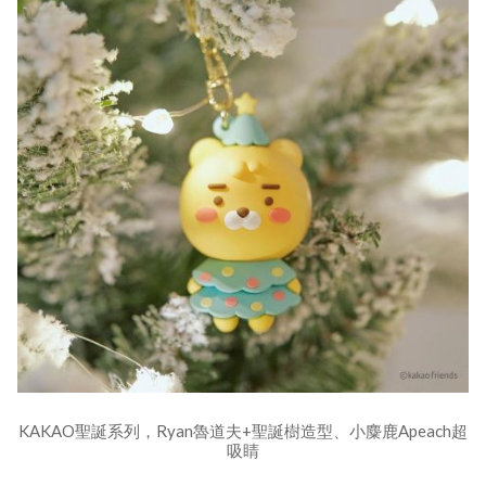
KAKAO聖誕系列，Ryan魯道夫+聖誕樹造型、小麋鹿Apeach超
吸睛