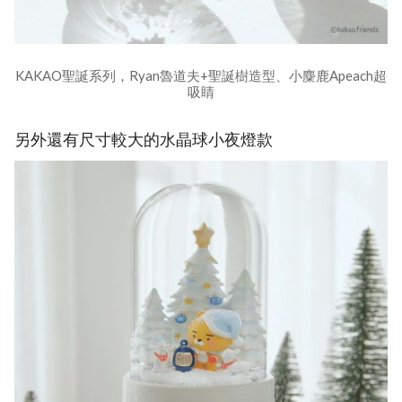
KAKAO聖誕系列，Ryan魯道夫+聖誕樹造型、小麋鹿Apeach超
吸睛
另外還有尺寸較大的水晶球小夜燈款