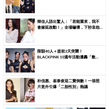
連哥哥們都認證的好品格～
韓佳人語出驚人：「若能重來，我不
會嫁延政勳！」全場嚇壞，下秒哀怨
曝真實原因笑翻
限額40人＋提前2天突襲！
BLACKPINK 10週年活動遭轟「敷
衍」，YG急證實：4人確定完全體出
席
朴信惠、崔泰俊迎二寶倒數！一張照
片意外引爆「二胎性別」熱議