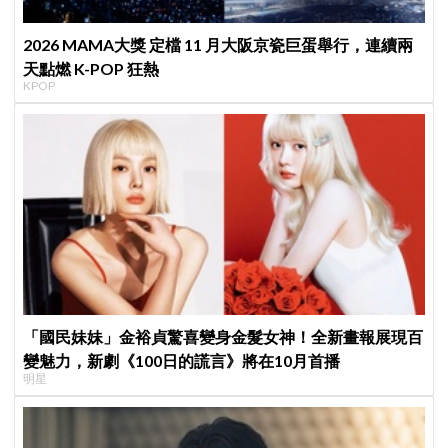
2026 MAMA大獎 定檔 11 月大阪京瓷巨蛋舉行，連續兩
天點燃 K-POP 狂熱
KPOP
「國民妹妹」金裕貞驚喜變身金髮女神！全新畫報展現百
變魅力，新劇《100日的謊言》將在10月首播
明星