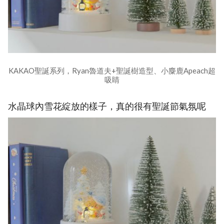
KAKAO聖誕系列，Ryan魯道夫+聖誕樹造型、小麋鹿Apeach超
吸睛
水晶球內雪花綻放的樣子，真的很有聖誕節氣氛呢