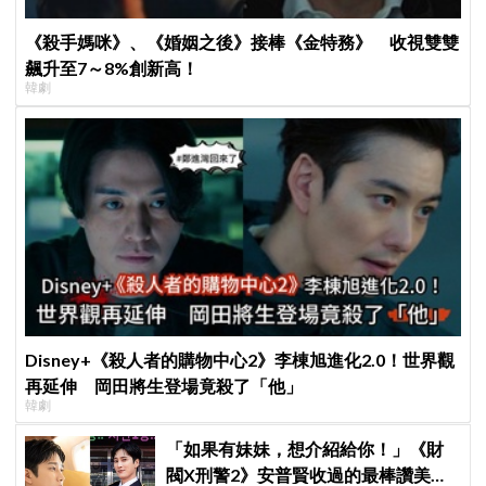
《殺手媽咪》、《婚姻之後》接棒《金特務》 收視雙雙
飆升至7～8%創新高！
韓劇
Disney+《殺人者的購物中心2》李棟旭進化2.0！世界觀
再延伸 岡田將生登場竟殺了「他」
韓劇
「如果有妹妹，想介紹給你！」《財
閥X刑警2》安普賢收過的最棒讚美，