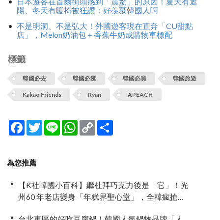
日本遊客在首爾街頭感到「震驚」的原因！夏天有遮
陽、冬天有暖椅被狂讚：好羨慕韓國人啊
不是明洞、不是弘大！外國遊客現在直奔「CU甜點
店」，Melon奶油包＋香蕉牛奶成購物車標配
標籤
韓國必去
韓國必逛
韓國必買
韓國旅遊
Kakao Friends
Ryan
APEACH
Facebook
Twitter
Line
WhatsApp
Copy
分
Link
享
為您推薦
【K社韓國小百科】繼杜拜巧克力後是「它」！光
州60 年老店變身「年糕界聖心堂」，全韓瘋搶的
「南瓜糯米糕」到底多厲害？
台北東區的好吃豆腐鍋！韓國人氣鍋物品牌「人