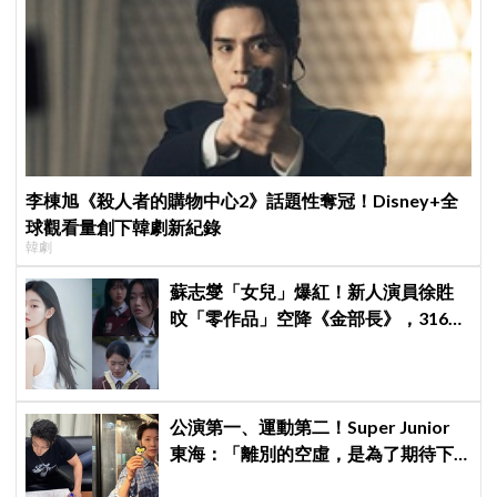
李棟旭《殺人者的購物中心2》話題性奪冠！Disney+全
球觀看量創下韓劇新紀錄
韓劇
蘇志燮「女兒」爆紅！新人演員徐貹
旼「零作品」空降《金部長》，316萬
舊片被挖出網驚呆：星味藏不住！
公演第一、運動第二！Super Junior
東海：「離別的空虛，是為了期待下
次再見」