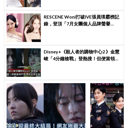
RESCENE Woni打破IVE張員瑛霸榜記
錄，登頂「7月女團個人品牌聲譽
榜」！魔性迷因「巨濟呀吼」全網瘋
傳、逆襲Melon第一
Disney+《殺人者的購物中心2 》金慧
峻「4分鐘槍戰」登熱搜！但便當領不
完兩大主角全掛了⋯