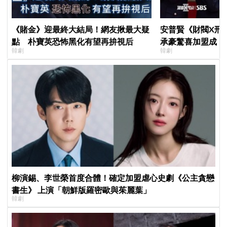
《賭金》迎最終大結局！網友揪最大疑
安普賢《財閥X刑
點 朴寶英恐怖黑化有望再拚視后
承豪驚喜加盟成「
韓劇
韓劇
曝：太有存在感決
柳演錫、李世榮首度合體！確定加盟虐心史劇《公主貪戀
書生》 上演「朝鮮版羅密歐與茱麗葉」
韓劇