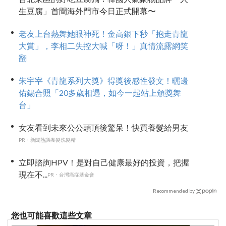
生豆腐」首間海外門市今日正式開幕〜
老友上台熱舞她眼神死！金高銀下秒「抱走青龍
大賞」，李相二失控大喊「呀！」真情流露網笑
翻
朱宇宰《青龍系列大獎》得獎後感性發文！曬邊
佑錫合照「20多歲相遇，如今一起站上頒獎舞
台」
女友看到未來公公頭頂後驚呆！快買養髮給男友
PR・新聞熱議養髮洗髮精
立即諮詢HPV！是對自己健康最好的投資，把握
現在不...
PR・台灣癌症基金會
Recommended by
您也可能喜歡這些文章