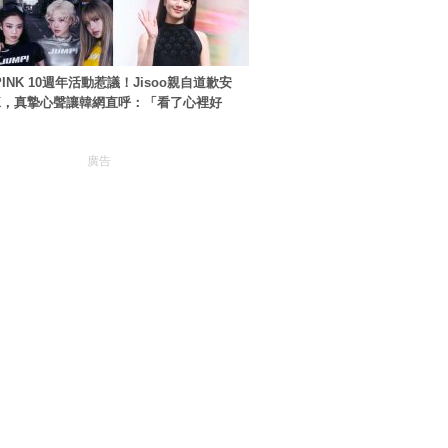
PINK 10週年活動惹議！Jisoo親自道歉安
NK，真摯心聲讓韓網直呼：「看了心裡好
廣告