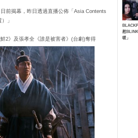
揭幕，昨日透過直播公佈「Asia Contents
賞）」
BLACK
慰BLI
暖」
鮮2》及張孝全《誰是被害者》(台劇)奪得