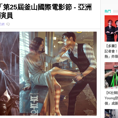
「第25屆釜山國際電影節 - 亞洲
熱門
演員
星網
【多圖】S
記者會
熱」炸
【K社韓
Youn
個」成