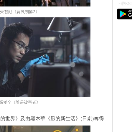
下載KSD
朱智勛《屍戰朝鮮2》
張孝全《誰是被害者》
的世界》及由黑木華《凪的新生活》(日劇)奪得