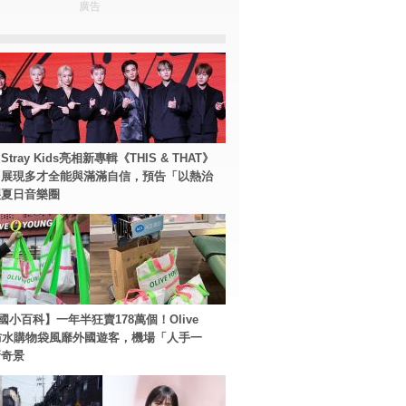
廣告
tray Kids亮相新專輯《THIS & THAT》
！展現多才全能與滿滿自信，預告「以熱治
裂夏日音樂圈
國小百科】一年半狂賣178萬個！Olive
g防水購物袋風靡外國遊客，機場「人手一
新奇景