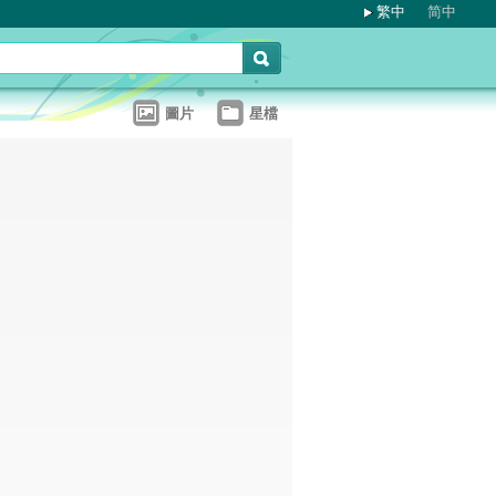
繁中
简中
圖片
星檔