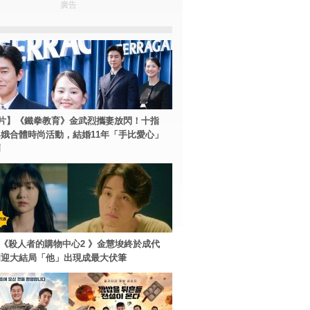
廣告
片】《鐵拳教育》金武烈攜妻放閃！十指
娥合體時尚活動，結婚11年「手比愛心」
爾
ey+《殺人者的購物中心2 》金慧埈終於成代
周迎大結局「他」出現成最大伏筆