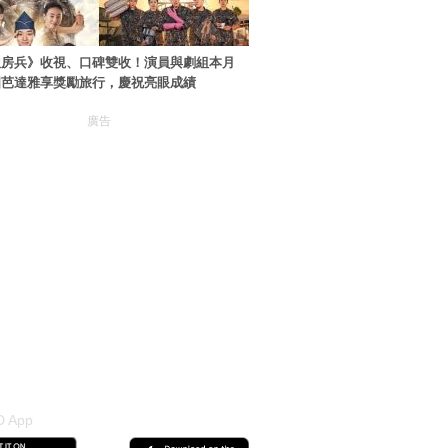
伙房兵》收視、口碑雙收！演員與劇組本月
國芭達雅享獎勵旅行，慶祝亮眼成績
廣告
 App