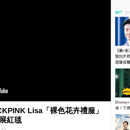
熱門
【圖+影
緊扣尹昇
甜爆首
Disn
表！下
KPINK Lisa「裸色花卉禮服」
展紅毯