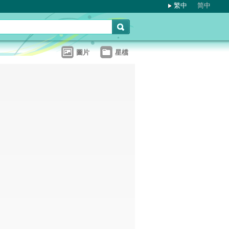
繁中
简中
圖片
星檔