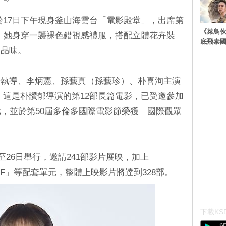
isa於17日下午現身釜山海雲台「電影殿堂」，出席第
《菜鳥
。 她身穿一襲裸色錯視感禮服，搭配立體花卉裝
底飛泰
尚品味。
鬱執導、李炳憲、孫藝真（孫藝珍）、朴喜洵主演
 這是朴讚郁導演的第12部長篇電影，已受邀參加
元，並於第50屆多倫多國際電影節榮獲「國際觀眾
至26日舉行，邀請241部影片展映，加上
里BIFF」等配套單元，整體上映影片將達到328部。
下載KSD