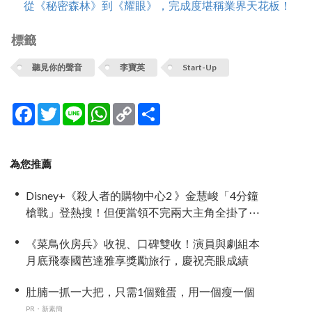
從《秘密森林》到《耀眼》，完成度堪稱業界天花板！
標籤
聽見你的聲音
李寶英
Start-Up
Facebook
Twitter
Line
WhatsApp
Copy
分
Link
享
為您推薦
Disney+《殺人者的購物中心2 》金慧峻「4分鐘
槍戰」登熱搜！但便當領不完兩大主角全掛了⋯
《菜鳥伙房兵》收視、口碑雙收！演員與劇組本
月底飛泰國芭達雅享獎勵旅行，慶祝亮眼成績
肚腩一抓一大把，只需1個雞蛋，用一個瘦一個
PR・新素簡