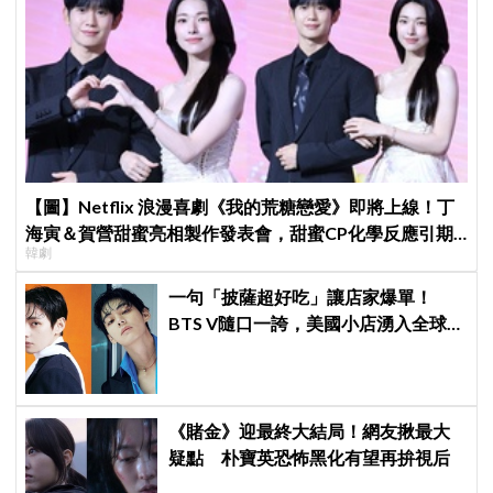
【圖】Netflix 浪漫喜劇《我的荒糖戀愛》即將上線！丁
海寅＆賀營甜蜜亮相製作發表會，甜蜜CP化學反應引期
韓劇
待
一句「披薩超好吃」讓店家爆單！
BTS V隨口一誇，美國小店湧入全球
ARMY擠爆
《賭金》迎最終大結局！網友揪最大
疑點 朴寶英恐怖黑化有望再拚視后