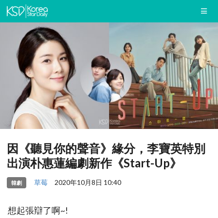
因《聽見你的聲音》緣分，李寶英特別
出演朴惠蓮編劇新作《Start-Up》
草莓
2020年10月8日 10:40
韓劇
想起張辯了啊~!