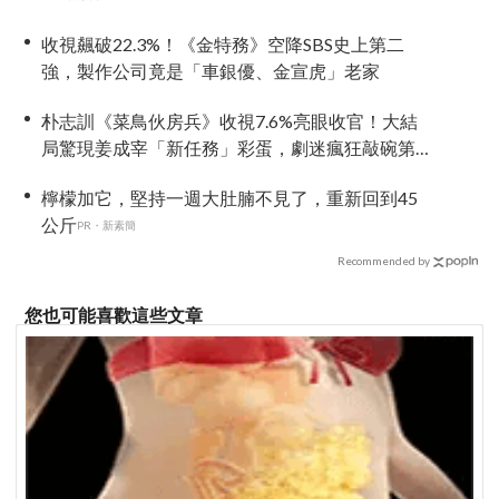
收視飆破22.3%！《金特務》空降SBS史上第二
強，製作公司竟是「車銀優、金宣虎」老家
朴志訓《菜鳥伙房兵》收視7.6%亮眼收官！大結
局驚現姜成宰「新任務」彩蛋，劇迷瘋狂敲碗第
二季
檸檬加它，堅持一週大肚腩不見了，重新回到45
公斤
PR・新素簡
Recommended by
您也可能喜歡這些文章