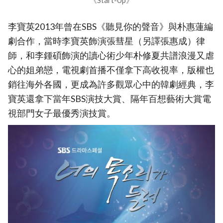
《Start-Up》
李寶英2013年曾在SBS《聽見你的聲音》與朴惠蓮編
劇合作，當時李寶英飾演張彗星（另譯張惠成）律
師，和李鍾碩飾演的讀心術少年朴修夏共譜浪漫又虐
心的姐弟戀，電視劇首播不僅拿下高收視率，版權也
銷往海外各國，更成為許多觀眾心中的韓劇經典，李
寶英還拿下當年SBS演技大賞、隔年百想藝術大賞電
視部門女子最優秀演技賞。