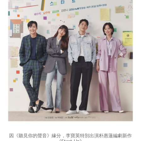
因《聽見你的聲音》緣分，李寶英特別出演朴惠蓮編劇新作