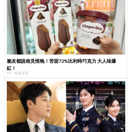
脆友都說相見恨晚！苦甜72%比利時巧克力 大人味爆
紅！
PR・哈根達斯