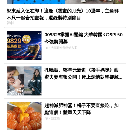
郭東延入伍在即！適逢《雲畫的月光》10週年，主角群
不只一起合拍畫報，還錄製特別節目
韓劇
009829掌握AI關鍵 大華韓國KOSPI 50
今強勢開募
PR・大華銀全能行銷方案
孔曉振、鄭準元新劇《殺手媽咪》甜
蜜夫妻海報公開！床上深情對望卻藏
驚人秘密
超神減肥神器！橘子不要直接吃，加
點這個！體重天天下降
PR・新素簡