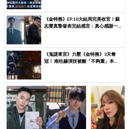
《金特務》EP.10大結局完美收官！蘇
志燮真摯發表完結感言：真心感謝一
路陪伴我們到最後的觀眾
《鬼謎東宮》力壓《金特務》3天奪
冠！ 南柱赫演技被酸「不夠重」本人
親回：刻意為之