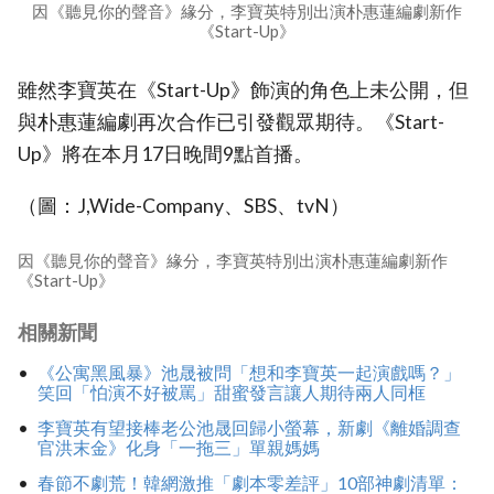
因《聽見你的聲音》緣分，李寶英特別出演朴惠蓮編劇新作
《Start-Up》
雖然李寶英在《Start-Up》飾演的角色上未公開，但
與朴惠蓮編劇再次合作已引發觀眾期待。《Start-
Up》將在本月17日晚間9點首播。
（圖：J,Wide-Company、SBS、tvN）
因《聽見你的聲音》緣分，李寶英特別出演朴惠蓮編劇新作
《Start-Up》
相關新聞
《公寓黑風暴》池晟被問「想和李寶英一起演戲嗎？」
笑回「怕演不好被罵」甜蜜發言讓人期待兩人同框
李寶英有望接棒老公池晟回歸小螢幕，新劇《離婚調查
官洪末金》化身「一拖三」單親媽媽
春節不劇荒！韓網激推「劇本零差評」10部神劇清單：