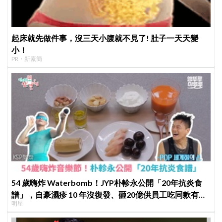
起床就先做件事，沒三天小腹就不見了! 肚子一天天變
小！
PR・新素簡
54 歲嗨炸 Waterbomb！JYP朴軫永公開「20年抗炎食
譜」，自豪濕疹 10 年沒復發、砸20億供員工吃同款有機
明星
餐