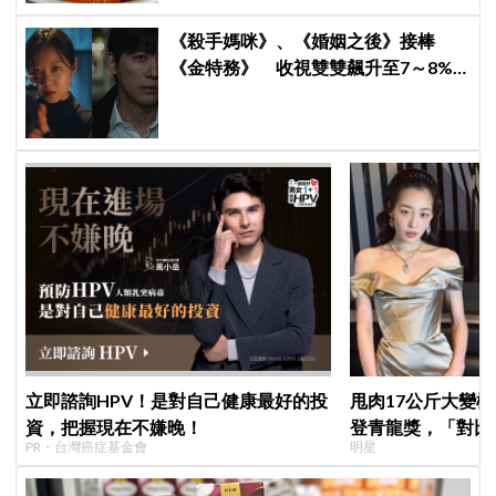
《殺手媽咪》、《婚姻之後》接棒
《金特務》 收視雙雙飆升至7～8%
創新高！
立即諮詢HPV！是對自己健康最好的投
甩肉17公斤大變
資，把握現在不嫌晚！
登青龍獎，「對比
PR・台灣癌症基金會
明星
為不同人