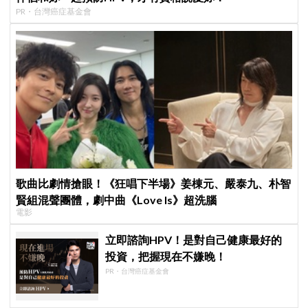
PR・台灣癌症基金會
歌曲比劇情搶眼！《狂唱下半場》姜棟元、嚴泰九、朴智
賢組混聲團體，劇中曲《Love Is》超洗腦
電影
立即諮詢HPV！是對自己健康最好的
投資，把握現在不嫌晚！
PR・台灣癌症基金會