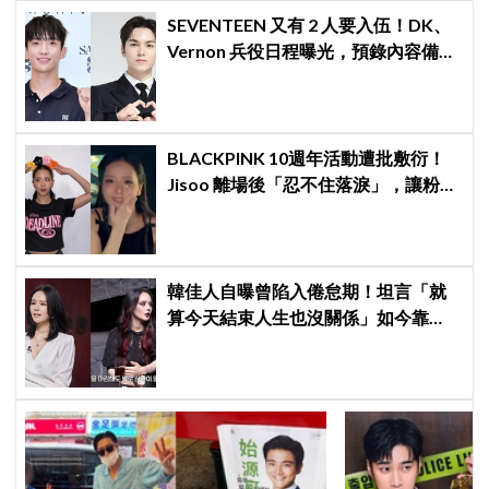
SEVENTEEN 又有 2 人要入伍！DK、
Vernon 兵役日程曝光，預錄內容備齊
寵粉不間斷
BLACKPINK 10週年活動遭批敷衍！
Jisoo 離場後「忍不住落淚」，讓粉絲
看了好心疼
韓佳人自曝曾陷入倦怠期！坦言「就
算今天結束人生也沒關係」如今靠
YouTube重拾生活樂趣