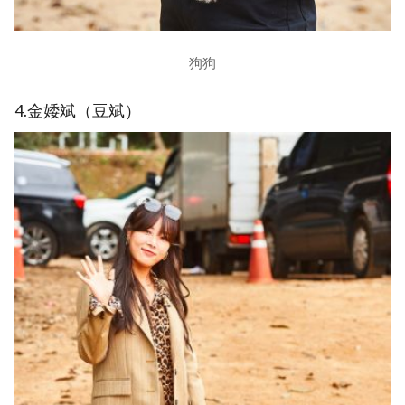
狗狗
4.金婑斌（豆斌）