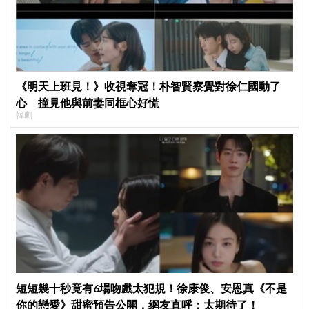
《明天上班見！》收視奪冠！朴智賢察覺對徐仁國動了
心 撞見他與前妻同框心好慌
韓劇
短短幾十秒竟有6場吻戲太犯規！徐康俊、安恩真《不是
你的戀愛》甜蜜預告公開，網友直呼：太期待了！