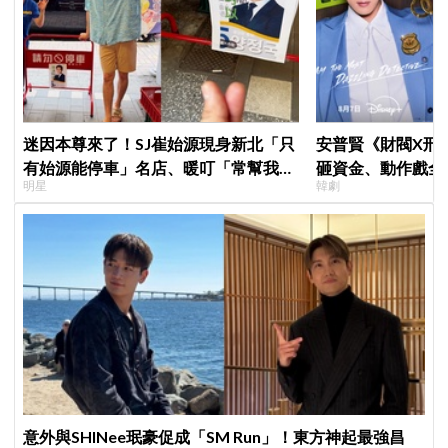
迷因本尊來了！SJ崔始源現身新北「只
安普賢《財閥X刑
有始源能停車」名店、暖叮「常幫我換
砸資金、動作戲全
明星
韓劇
照片」，店家尖叫合照網笑翻：這輩子
超越第一季
不能脫粉了
意外與SHINee珉豪促成「SM Run」！東方神起最強昌