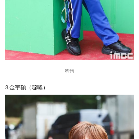
狗狗
3.金宇碩（噠噠）