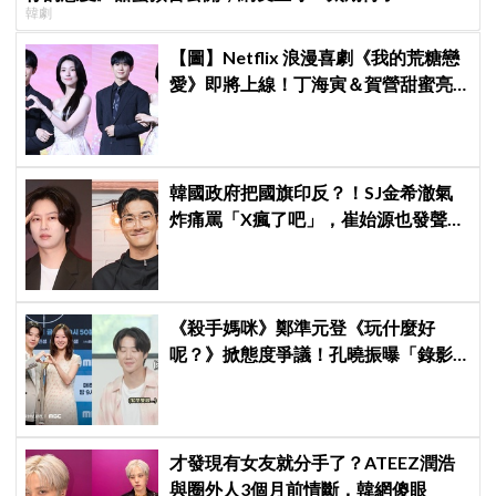
韓劇
【圖】Netflix 浪漫喜劇《我的荒糖戀
愛》即將上線！丁海寅＆賀營甜蜜亮
相製作發表會，甜蜜CP化學反應引期
待
韓國政府把國旗印反？！SJ金希澈氣
炸痛罵「X瘋了吧」，崔始源也發聲挺
爆
《殺手媽咪》鄭準元登《玩什麼好
呢？》掀態度爭議！孔曉振曝「錄影
後真的吐了」心疼喊：沒能救你
才發現有女友就分手了？ATEEZ潤浩
與圈外人3個月前情斷，韓網傻眼