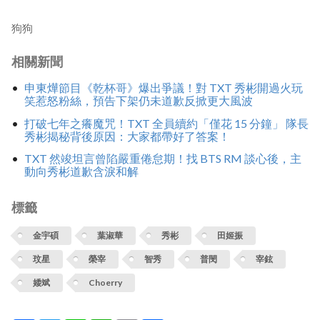
狗狗
相關新聞
申東燁節目《乾杯哥》爆出爭議！對 TXT 秀彬開過火玩
笑惹怒粉絲，預告下架仍未道歉反掀更大風波
打破七年之癢魔咒！TXT 全員續約「僅花 15 分鐘」 隊長
秀彬揭秘背後原因：大家都帶好了答案！
TXT 然竣坦言曾陷嚴重倦怠期！找 BTS RM 談心後，主
動向秀彬道歉含淚和解
標籤
金宇碩
葉淑華
秀彬
田姬振
玟星
榮宰
智秀
普閔
宰鉉
婑斌
Choerry