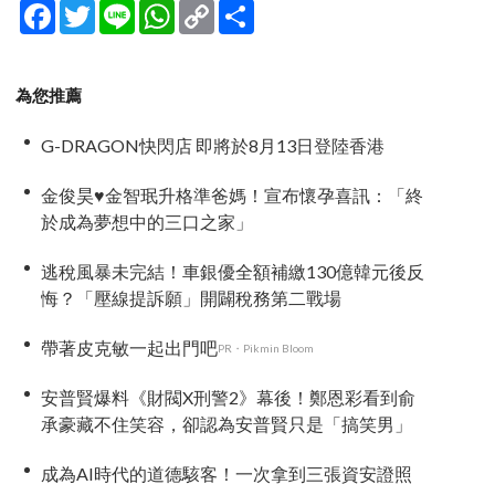
Facebook
Twitter
Line
WhatsApp
Copy
分
Link
享
為您推薦
G-DRAGON快閃店 即將於8月13日登陸香港
金俊昊♥金智珉升格準爸媽！宣布懷孕喜訊：「終
於成為夢想中的三口之家」
逃稅風暴未完結！車銀優全額補繳130億韓元後反
悔？「壓線提訴願」開闢稅務第二戰場
帶著皮克敏一起出門吧
PR・Pikmin Bloom
安普賢爆料《財閥X刑警2》幕後！鄭恩彩看到俞
承豪藏不住笑容，卻認為安普賢只是「搞笑男」
成為AI時代的道德駭客！一次拿到三張資安證照