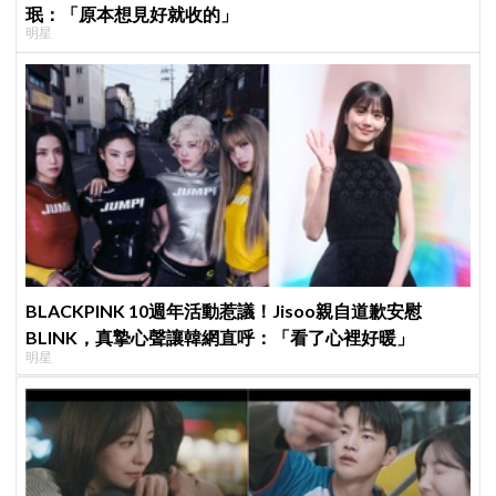
珉：「原本想見好就收的」
明星
BLACKPINK 10週年活動惹議！Jisoo親自道歉安慰
BLINK，真摯心聲讓韓網直呼：「看了心裡好暖」
明星