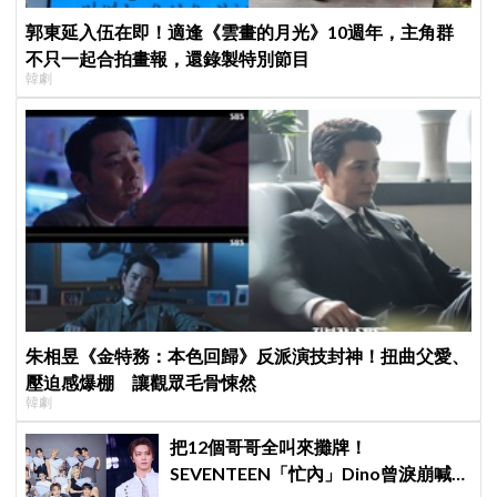
郭東延入伍在即！適逢《雲畫的月光》10週年，主角群
不只一起合拍畫報，還錄製特別節目
韓劇
朱相昱《金特務：本色回歸》反派演技封神！扭曲父愛、
壓迫感爆棚 讓觀眾毛骨悚然
韓劇
把12個哥哥全叫來攤牌！
SEVENTEEN「忙內」Dino曾淚崩喊