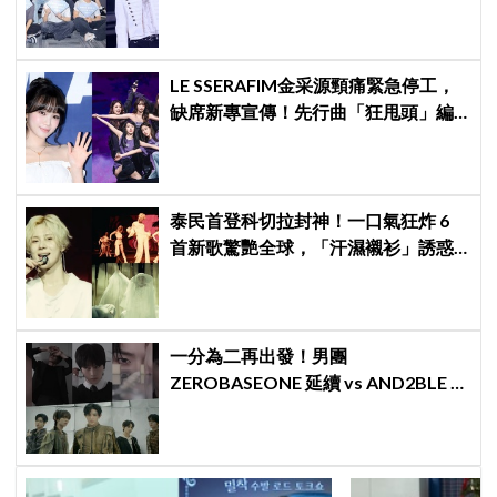
退團，全靠這件事救回來
LE SSERAFIM金采源頸痛緊急停工，
缺席新專宣傳！先行曲「狂甩頭」編
舞太瘋遭痛批，出道4年二度負傷
泰民首登科切拉封神！一口氣狂炸 6
首新歌驚艷全球，「汗濕襯衫」誘惑
爆表、首位韓男 Solo 寫歷史
一分為二再出發！男團
ZEROBASEONE 延續 vs AND2BLE 重
生，同門分裂「雙團對決」5月同時出
擊