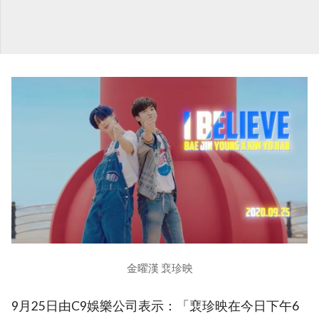
金曜漢 裵珍映
9月25日由C9娛樂公司表示：「裵珍映在今日下午6