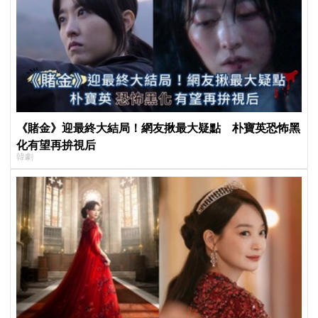
《賭金》迎最終大結局！網友揪最大疑點 朴寶英恐怖黑
化有望再拚視后
韓劇