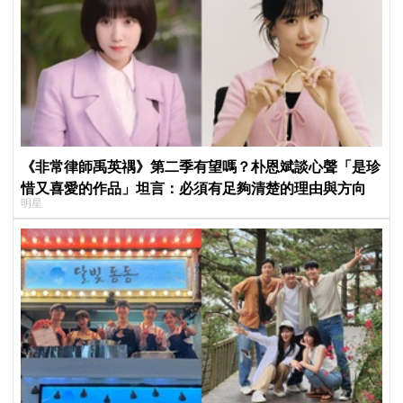
《非常律師禹英禑》第二季有望嗎？朴恩斌談心聲「是珍
惜又喜愛的作品」坦言：必須有足夠清楚的理由與方向
明星