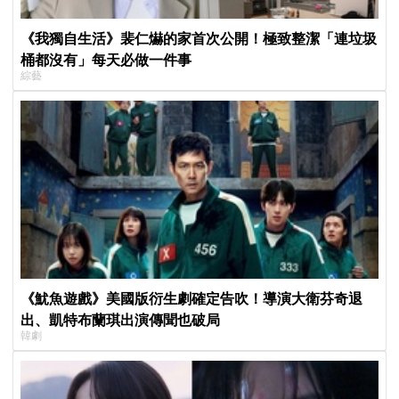
《我獨自生活》裴仁爀的家首次公開！極致整潔「連垃圾
桶都沒有」每天必做一件事
綜藝
《魷魚遊戲》美國版衍生劇確定告吹！導演大衛芬奇退
出、凱特布蘭琪出演傳聞也破局
韓劇