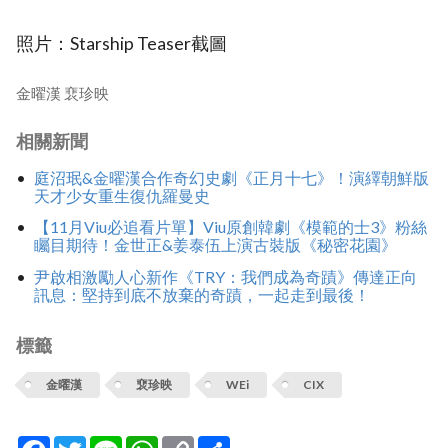
照片：Starship Teaser截圖
金曜漢 裵珍映
相關新聞
庭沼珉&金曜漢合作奇幻史劇《正月十七》！演繹朝鮮版
天才少女重生復仇羅曼史
【11月Viu必追看片單】Viu原創韓劇《模範的士3》粉絲
矚目期待！金世正&姜泰伍上演古裝版《秘密花園》
尹啟相激勵人心新作《TRY：我們成為奇蹟》傳達正向
訊息：堅持到底不放棄的奇蹟，一起走到最後！
標籤
金曜漢
裵珍映
WEi
CIX
Facebook
Twitter
Line
WhatsApp
Copy
分