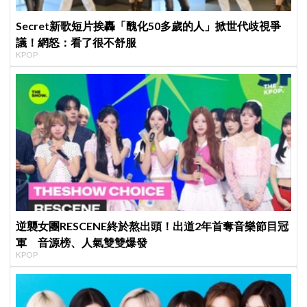
Secret新歌短片挨轟「醜化50多歲的人」掀世代歧視爭
議！網怒：看了很不舒服
KPOP
逆襲女團RESCENE終於熬出頭！出道2年首奪音樂節目冠
軍 音源榜、人氣雙雙爆發
KPOP