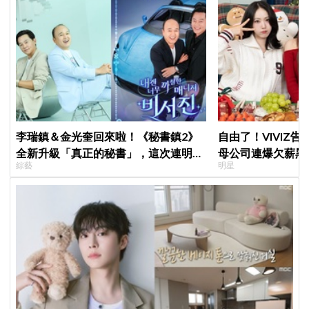
李瑞鎮＆金光奎回來啦！《秘書鎮2》
自由了！VIVIZ
全新升級「真正的秘書」，這次連明星
母公司連爆欠薪黑幕
綜藝
明星
私生活都包辦！8月28日首播
李昇基集體逃亡