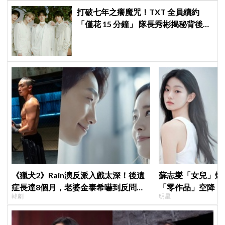
打破七年之癢魔咒！TXT 全員續約
「僅花 15 分鐘」 隊長秀彬揭秘背後原
因：大家都帶好了答案！
《獵犬2》Rain演反派入戲太深！後遺
蘇志燮「女兒」爆
症長達8個月，老婆金泰希嚇到反問：
「零作品」空降《
韓劇
明星
「你那是什麼眼神？」
片被挖出網驚呆：