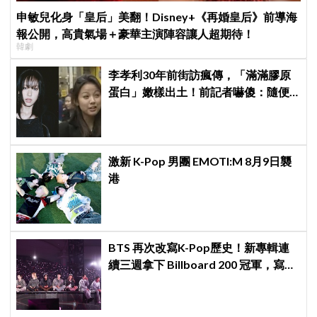
申敏兒化身「皇后」美翻！Disney+《再婚皇后》前導海
報公開，高貴氣場＋豪華主演陣容讓人超期待！
韓劇
李孝利30年前街訪瘋傳，「滿滿膠原
蛋白」嫩樣出土！前記者嚇傻：隨便
選到傳奇
激新 K-Pop 男團 EMOTI:M 8月9日襲
港
BTS 再次改寫K-Pop歷史！新專輯連
續三週拿下 Billboard 200 冠軍，寫下
全球主流市場新神話