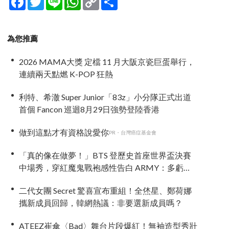
Link
享
為您推薦
2026 MAMA大獎 定檔 11 月大阪京瓷巨蛋舉行，
連續兩天點燃 K-POP 狂熱
利特、希澈 Super Junior「83z」小分隊正式出道
首個 Fancon 巡迴8月29日強勢登陸香港
做到這點才有資格說愛你
PR・台灣癌症基金會
「真的像在做夢！」BTS 登歷史首座世界盃決賽
中場秀，穿紅魔鬼戰袍感性告白 ARMY：多虧有
你們
二代女團 Secret 驚喜宣布重組！全烋星、鄭荷娜
攜新成員回歸，韓網熱議：非要選新成員嗎？
ATEEZ崔傘〈Bad〉舞台片段爆紅！無袖造型秀壯