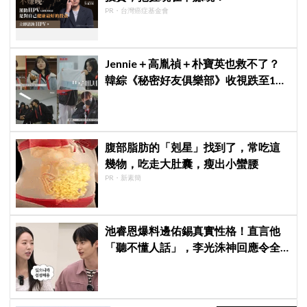
PR・台灣癌症基金會
Jennie＋高胤禎＋朴寶英也救不了？
韓綜《秘密好友俱樂部》收視跌至1%
慘淡收官
腹部脂肪的「剋星」找到了，常吃這
幾物，吃走大肚囊，瘦出小蠻腰
PR・新素簡
池睿恩爆料邊佑錫真實性格！直言他
「聽不懂人話」，李光洙神回應令全
場爆笑XD