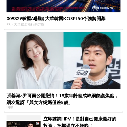
009829掌握AI關鍵 大華韓國KOSPI 50今強勢開募
PR・大華銀全能行銷方案
張基河×尹可而公開戀情！18歲年齡差成韓網熱議焦點，
網友驚訝「與女方媽媽僅差5歲」
明星
立即諮詢HPV！是對自己健康最好的
投資，把握現在不嫌晚！