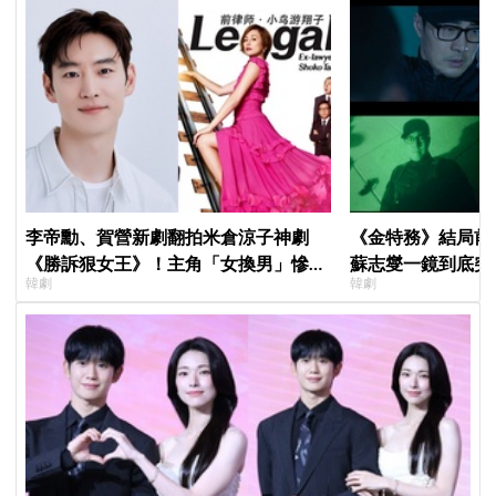
李帝勳、賀營新劇翻拍米倉涼子神劇
《金特務》結局前
《勝訴狠女王》！主角「女換男」慘遭
蘇志燮一鏡到底突
韓劇
韓劇
韓網炎上：何必買版權？