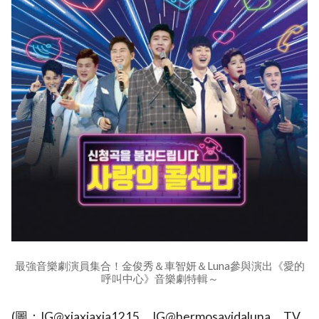
最強音樂劇演員集合！金俊秀＆車智妍＆Luna參與演出《愛的
呼叫中心》音樂劇特輯～
(圖：IG@xiaxiaxia1215、IG@hermosavidaluna、TV