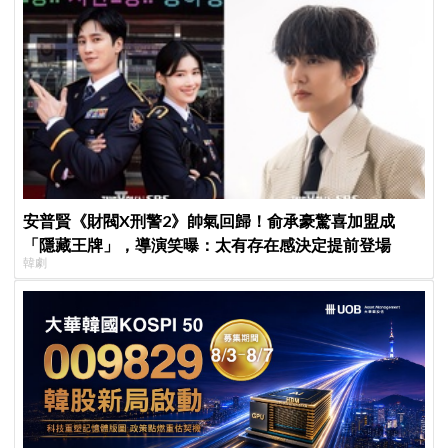
安普賢《財閥X刑警2》帥氣回歸！俞承豪驚喜加盟成
「隱藏王牌」，導演笑曝：太有存在感決定提前登場
韓劇