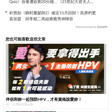
Quiz》份量遭砍剩20分鐘，《21世紀大君夫人》
6字憑空消失
朴寶劍《鄉村魔髮師2》確定11月回歸！高庚杓驚
喜加盟 與李相二再組療癒男神陣容
Recommended by
您也可能喜歡這些文章
伴侶和妳一起預防HPV，才有資格說愛妳！
PR・台灣癌症基金會