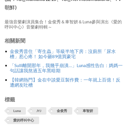
朝鮮)
最強音樂劇演員集合！金俊秀＆車智妍＆Luna參與演出《愛的
呼叫中心》音樂劇特輯～
相關新聞
金俊秀昔住「寄生蟲」等級半地下房：沒廁所「尿水
槽」惹心疼！ 如今砸89億買豪宅
「Sulli離開那年，我幾乎崩潰…」Luna感性告白：媽媽一
句話讓我熬過五年黑暗期
【韓網熱門】金在中談愛豆製作費：一年就上百億！反
遭網友吐槽
標籤
Luna
JYJ
金俊秀
車智妍
愛的呼叫中心