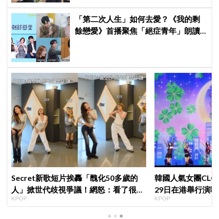
「第二次人生」如何去愛？《我的剩
餘戀愛》首播聚焦「絕症青年」朗讀
日記全場淚崩，初見面竟「撞見舊
識」！
Secret新歌短片挨轟「醜化50多歲的
韓國人氣女團CLC出
人」掀世代歧視爭議！網怒：看了很不
29日在港舉行演唱
KPOP
KPOP
舒服