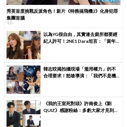
秀英首度挑戰反派角色！新片《特務搞飛機2》化身犯罪
集團首腦
電影
以為YG很自由，其實連去廁所都要經
紀人許可！2NE1 Dara坦言：「當年
超羨慕少女時代」
韓志旼揭拍攝現場「濫用權力」的不
合理要求！怒嗆導演：「我們不是機
器」差點退出演藝圈
《我的王室死對頭》許南俊上《劉
QUIZ》感謝粉絲：多虧大家才見到劉
在錫前輩，我真的成功了！