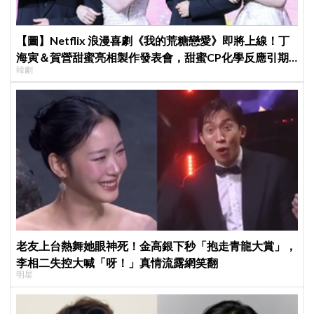
【圖】Netflix 浪漫喜劇《我的荒糖戀愛》即將上線！丁
海寅＆賀營甜蜜亮相製作發表會，甜蜜CP化學反應引期
韓劇
待
老友上台熱舞她眼神死！金高銀下秒「抱走青龍大賞」，
李相二失控大喊「呀！」真情流露網笑翻
明星