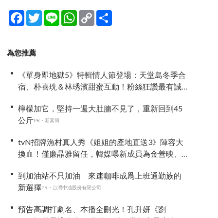
Facebook
Twitter
Line
WhatsApp
Copy
分
Link
享
為您推薦
《單身即地獄5》特輯情人節登場：天堂島冬季合
宿、朴喜珗＆林琇濱甜蜜互動！粉絲狂讚最有誠
意戀綜售後
檸檬加它，堅持一週大肚腩不見了，重新回到45
公斤
PR・新素簡
tvN招牌漁村真人秀《姐姐的產地直送3》陣容大
換血！僅廉晶雅留任，韓媒曝新成員為金善映、
盧允瑞、姜有皙
到加油站不只加油 來速咖啡成爲上班通勤族的
新選擇
PR・台灣中油股份有限公司
預告高調打劇名、本播全刪光！孔升妍《劉