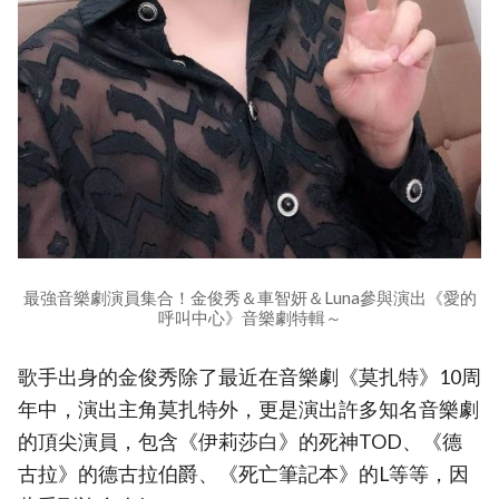
最強音樂劇演員集合！金俊秀＆車智妍＆Luna參與演出《愛的
呼叫中心》音樂劇特輯～
歌手出身的金俊秀除了最近在音樂劇《莫扎特》10周
年中，演出主角莫扎特外，更是演出許多知名音樂劇
的頂尖演員，包含《伊莉莎白》的死神TOD、《德
古拉》的德古拉伯爵、《死亡筆記本》的L等等，因