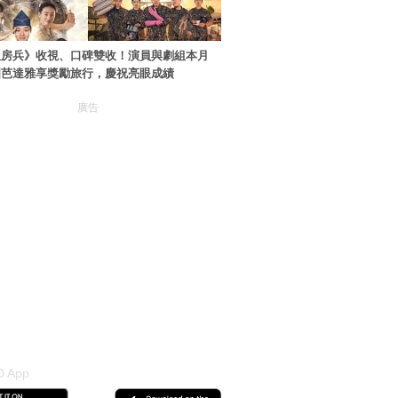
伙房兵》收視、口碑雙收！演員與劇組本月
國芭達雅享獎勵旅行，慶祝亮眼成績
廣告
 App