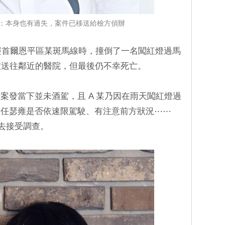
：本身也有過失，案件已移送給檢方偵辦
行經首爾恩平區某斑馬線時，撞倒了一名闖紅燈過馬
後被送往鄰近的醫院，但最後仍不幸死亡。
案發當下並未酒駕，且 A 某乃因在雨天闖紅燈過
查任瑟雍是否依速限駕駛、有注意前方狀況⋯⋯
雍去接受調查。