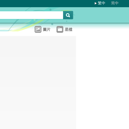
繁中
简中
圖片
星檔