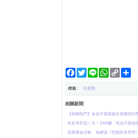
Facebook
Twitter
Line
WhatsApp
Copy
分
Link
享
標籤 :
任瑟雍
相關新聞
【韓網熱門】金在中透露最近很難招到男
終於等到這一天！2AM繼「死也不能放
瑟雍重啟活動 為網漫《芭妮與哥哥們》