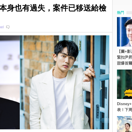
本身也有過失，案件已移送給檢
熱門
el
【圖+影
緊扣尹昇
甜爆首
Disn
表！下