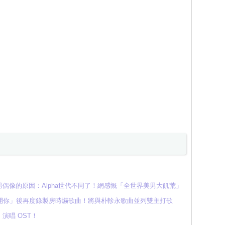
偶像的原因：Alpha世代不同了！網感慨「全世界美男大飢荒」
開你」後再度錄製房時爀歌曲！將與朴軫永歌曲並列雙主打歌
演唱 OST！