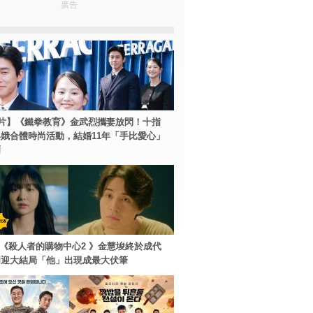
廣告
片】《鐵拳教育》金武烈攜妻放閃！十指
娥合體時尚活動，結婚11年「手比愛心」
爾
ey+《殺人者的購物中心2 》金慧埈終於成代
周迎大結局「他」出現成最大伏筆