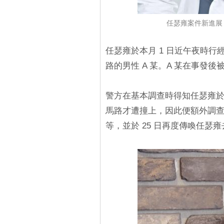
任瑟雍案件新進展
任瑟雍於本月 1 日近午夜時
路的男性 A 某。A 某在事發
警方在基本調查時得知任瑟雍於
馬路才遭撞上，因此便額外調
等，並於 25 日再度傳喚任瑟