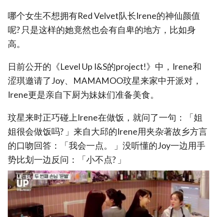
哪个女生不想拥有Red Velvet队长Irene的神仙颜值
呢? 只是这样的她竟然也会有自卑的地方，比如身
高。
日前公开的《Level Up I&S的project!》中，Irene和
涩琪邀请了Joy、MAMAMOO玟星来家中开派对，
Irene更是亲自下厨为妹妹们准备美食。
玟星来时正巧碰上Irene在做饭，就问了一句：「姐
姐很会做饭吗? 」来自大邱的Irene用夹杂著故乡方言
的口吻回答：「我会一点。 」没听懂的Joy一边用手
势比划一边反问：「小不点? 」