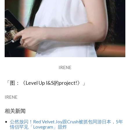
IRENE
「图：《Level Up I&S的project!》」
IRENE
相关新闻
公然放闪！Red Velvet Joy跟Crush被抓包同游日本，5年
情侣罕见「Lovegram」甜炸