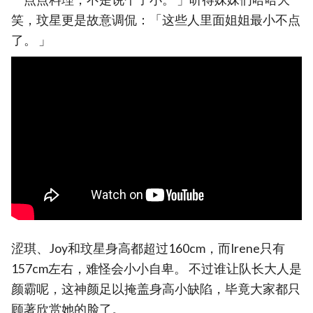
笑，玟星更是故意调侃：「这些人里面姐姐最小不点
了。 」
涩琪、Joy和玟星身高都超过160cm，而Irene只有
157cm左右，难怪会小小自卑。 不过谁让队长大人是
颜霸呢，这神颜足以掩盖身高小缺陷，毕竟大家都只
顾著欣赏她的脸了。