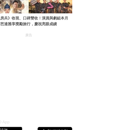
伙房兵》收視、口碑雙收！演員與劇組本月
國芭達雅享獎勵旅行，慶祝亮眼成績
廣告
 App