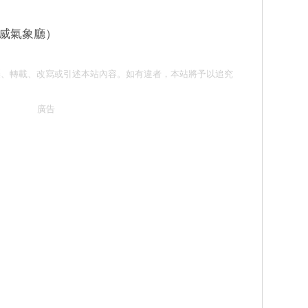
，挪威氣象廳）
請勿抄襲、轉載、改寫或引述本站內容。如有違者，本站將予以追究
廣告