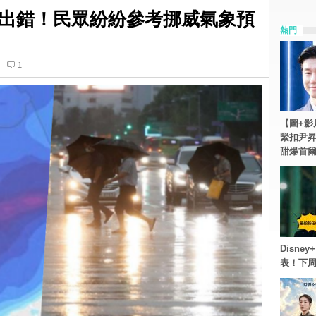
出錯！民眾紛紛參考挪威氣象預
熱門
1
【圖+影
緊扣尹昇
甜爆首
Disn
表！下