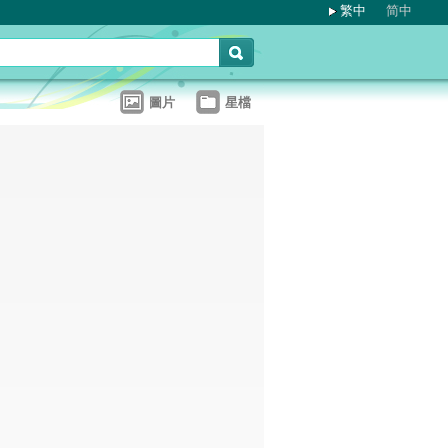
繁中
简中
圖片
星檔