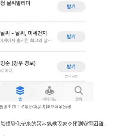
屢屢出錯！民眾紛紛參考挪威氣象預報
「氣候變化帶來的異常氣候現象令預測變得困難。
 」