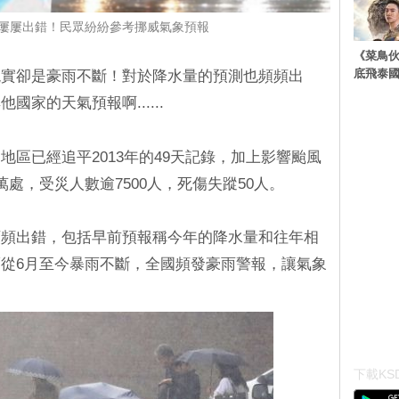
屢屢出錯！民眾紛紛參考挪威氣象預報
《菜鳥
底飛泰
現實卻是豪雨不斷！對於降水量的預測也頻頻出
家的天氣預報啊......
區已經追平2013年的49天記錄，加上影響颱風
處，受災人數逾7500人，死傷失蹤50人。
頻頻出錯，包括早前預報稱今年的降水量和往年相
從6月至今暴雨不斷，全國頻發豪雨警報，讓氣象
下載KSD