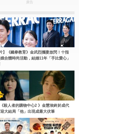
廣告
片】《鐵拳教育》金武烈攜妻放閃！十指
娥合體時尚活動，結婚11年「手比愛心」
爾
ey+《殺人者的購物中心2 》金慧埈終於成代
周迎大結局「他」出現成最大伏筆