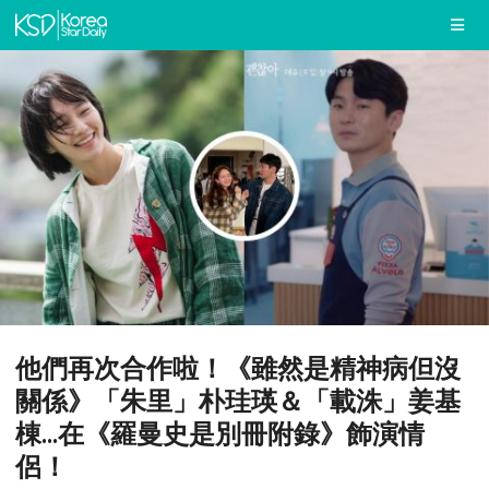
他們再次合作啦！《雖然是精神病但沒
關係》「朱里」朴珪瑛＆「載洙」姜基
棟...在《羅曼史是別冊附錄》飾演情
侶！