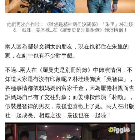
他們再次合作啦！《雖然是精神病但沒關係》「朱里」朴珪瑛
＆「載洙」姜基棟...在《羅曼史是別冊附錄》飾演情侶！
兩人因為都是文鋼太的朋友，現在也都住在朱里的
家，在劇中也有不少對手戲。
不過...兩人在《羅曼史是別冊附錄》中飾演情侶，不
知道大家還有沒有印象呢？朴珪瑛飾演「吳智律」，
各種事情都依賴媽媽的富家千金，因為厭倦相親而告
訴媽媽自己有了交往對象；而姜棟樑飾演「朴勳」，
假裝是智律的男友，最後也喜歡上了她。兩人在出版
社一起成長、相處之後，最後也在一起啦！