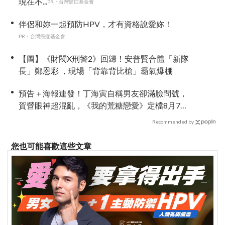
現在不...
PR・台灣癌症基金會
伴侶和妳一起預防HPV，才有資格說愛妳！
PR・台灣癌症基金會
【圖】《財閥X刑警2》回歸！安普賢合體「新隊
長」鄭恩彩 ，現場「背靠背比槍」霸氣爆棚
預告＋海報連發！丁海寅自稱男友卻滿臉問號，
賀營眼神超混亂，《我的荒糖戀愛》定檔8月7
日，還沒播就讓網友瘋猜結局
Recommended by
您也可能喜歡這些文章