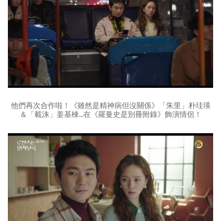
他們再次合作啦！《雖然是精神病但沒關係》「朱里」朴珪瑛
＆「載洙」姜基棟...在《羅曼史是別冊附錄》飾演情侶！