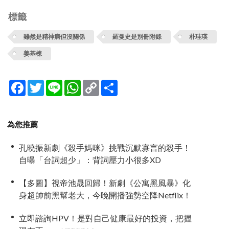
標籤
雖然是精神病但沒關係
羅曼史是別冊附錄
朴珪瑛
姜基棟
Facebook
Twitter
Line
WhatsApp
Copy
分
Link
享
為您推薦
孔曉振新劇《殺手媽咪》挑戰沉默寡言的殺手！
自曝「台詞超少」：背詞壓力小很多XD
【多圖】視帝池晟回歸！新劇《公寓黑風暴》化
身超帥前黑幫老大，今晚開播強勢空降Netflix！
立即諮詢HPV！是對自己健康最好的投資，把握