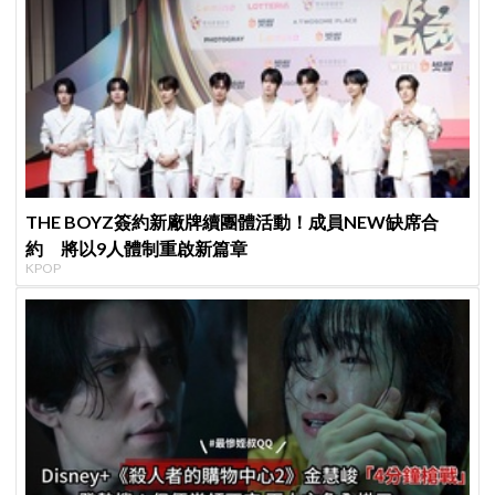
THE BOYZ簽約新廠牌續團體活動！成員NEW缺席合
約 將以9人體制重啟新篇章
KPOP