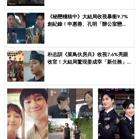
《秘戀稽核中》大結局收視暴衝9.7%
創紀錄！申惠善、孔明「辦公室戀
情」修成正果，結尾「十指緊扣」甜
到蛀牙
朴志訓《菜鳥伙房兵》收視7.6%亮眼
收官！大結局驚現姜成宰「新任務」
彩蛋，劇迷瘋狂敲碗第二季