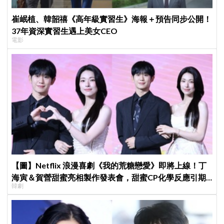
崔岷植、韓韶禧《高年級實習生》海報＋預告同步公開！
37年資深實習生遇上美女CEO
電影
【圖】Netflix 浪漫喜劇《我的荒糖戀愛》即將上線！丁
海寅＆賀營甜蜜亮相製作發表會，甜蜜CP化學反應引期
韓劇
待