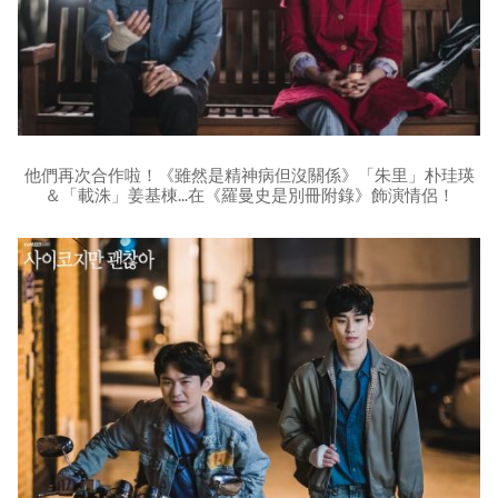
他們再次合作啦！《雖然是精神病但沒關係》「朱里」朴珪瑛
＆「載洙」姜基棟...在《羅曼史是別冊附錄》飾演情侶！