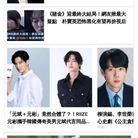
《賭金》迎最終大結局！網友揪最大
疑點 朴寶英恐怖黑化有望再拚視后
「元斌＋元彬」竟然合體了？！RIIZE
柳演錫、李世榮首
元彬攜手韓國傳奇美男元斌代言同品
心史劇《公主貪戀
明星
韓劇
牌，韓網瘋喊：兩個帥哥來了！
羅密歐與茱麗葉」