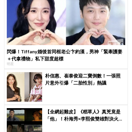
閃爆！Tiffany婚後首同框老公卞約漢，男神「緊牽護妻
＋代拿禮物」私下甜度超標
明星
朴信惠、崔泰俊迎二寶倒數！一張照
片意外引爆「二胎性別」熱議
【全網起雞皮】《稻草人》真兇竟是
「他」！朴海秀×李熙俊雙雄對決火花
四濺 網民封為「2026劇王」