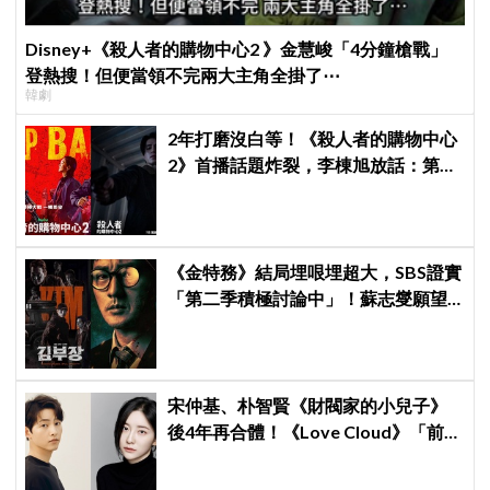
Disney+《殺人者的購物中心2 》金慧峻「4分鐘槍戰」
登熱搜！但便當領不完兩大主角全掛了⋯
韓劇
2年打磨沒白等！《殺人者的購物中心
2》首播話題炸裂，李棟旭放話：第三
季找我，我就拍
《金特務》結局埋哏埋超大，SBS證實
「第二季積極討論中」！蘇志燮願望
要成真啦
宋仲基、朴智賢《財閥家的小兒子》
後4年再合體！《Love Cloud》「前任
見面就變天」設定超鬧