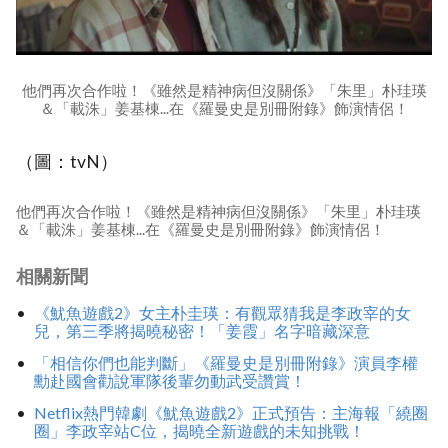
他們再次合作啦！《雖然是精神病但沒關係》「朱里」朴珪瑛
＆「載洙」姜基棟...在《羅曼史是別冊附錄》飾演情侶！
（圖：tvN）
他們再次合作啦！《雖然是精神病但沒關係》「朱里」朴珪瑛
＆「載洙」姜基棟...在《羅曼史是別冊附錄》飾演情侶！
相關新聞
《魷魚遊戲2》女主朴圭瑛：有觀眾猜我是李政宰的女
兒，第三季將揭曉秘密！「姜霞」名字暗藏深意
「相信你們也能判斷」《羅曼史是別冊附錄》演員李權
勳赴國會勸說軍隊後輩勿動武受讚賞！
Netflix熱門韓劇《魷魚遊戲2》正式預告：主海報「繞圈
圈」李政宰站C位，揭曉全新遊戲的未知挑戰！