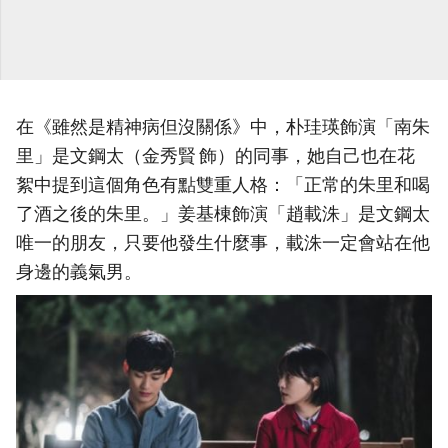
在《雖然是精神病但沒關係》中，朴珪瑛飾演「南朱
里」是文鋼太（金秀賢 飾）的同事，她自己也在花
絮中提到這個角色有點雙重人格：「正常的朱里和喝
了酒之後的朱里。」姜基棟飾演「趙載洙」是文鋼太
唯一的朋友，只要他發生什麼事，載洙一定會站在他
身邊的義氣男。