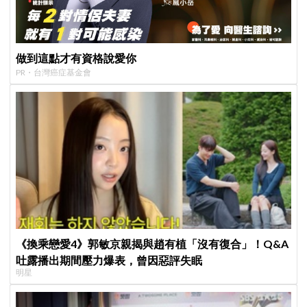
做到這點才有資格說愛你
PR・台灣癌症基金會
《換乘戀愛4》郭敏京親揭與趙有植「沒有復合」！Q&A
吐露播出期間壓力爆表，曾因惡評失眠
明星