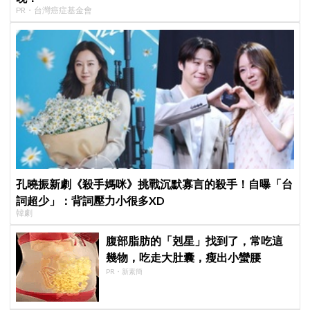
PR・台灣癌症基金會
孔曉振新劇《殺手媽咪》挑戰沉默寡言的殺手！自曝「台
詞超少」：背詞壓力小很多XD
韓劇
腹部脂肪的「剋星」找到了，常吃這
幾物，吃走大肚囊，瘦出小蠻腰
PR・新素簡