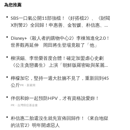
為您推薦
SBS一口氣公開11部強檔！《好搭檔2》、《財閥
X刑警2》全回歸！申惠善、金智媛、朴信惠、金
南佶、李帝勳...陣容太狂了
Disney+《殺人者的購物中心2》李棟旭進化2.0！
世界觀再延伸 岡田將生登場竟殺了「他」
柳演錫、李世榮首度合體！確定加盟虐心史劇
《公主貪戀書生》 上演「朝鮮版羅密歐與茱麗
葉」
檸檬加它，堅持一週大肚腩不見了，重新回到45
公斤
PR・新素簡
伴侶和妳一起預防HPV，才有資格說愛妳！
PR・台灣癌症基金會
朴信惠二胎還沒生就先宣佈回歸作！《來自地獄
的法官2》明年開虐惡人