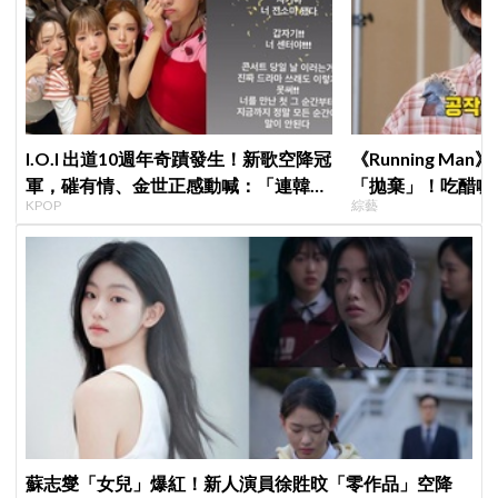
I.O.I 出道10週年奇蹟發生！新歌空降冠
《Running M
軍，磪有情、金世正感動喊：「連韓劇
「拋棄」！吃醋喊
KPOP
綜藝
都寫不出這樣的劇情」
跑
蘇志燮「女兒」爆紅！新人演員徐貹旼「零作品」空降