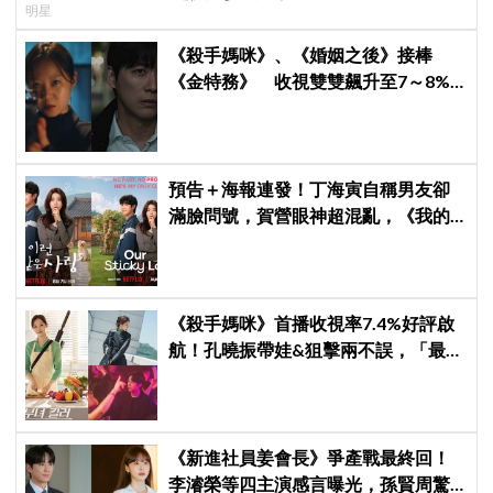
明星
《殺手媽咪》、《婚姻之後》接棒
《金特務》 收視雙雙飆升至7～8%
創新高！
預告＋海報連發！丁海寅自稱男友卻
滿臉問號，賀營眼神超混亂，《我的
荒糖戀愛》定檔8月7日，還沒播就讓
網友瘋猜結局
《殺手媽咪》首播收視率7.4%好評啟
航！孔曉振帶娃&狙擊兩不誤，「最狂
雙重生活」與老公明追暗躲
《新進社員姜會長》爭產戰最終回！
李濬榮等四主演感言曝光，孫賢周驚