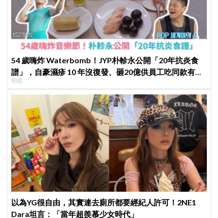
54 歲嗨炸 Waterbomb！JYP朴軫永公開「20年抗炎食
譜」，自豪濕疹 10 年沒復發、砸20億供員工吃同款有機
明星
餐
以為YG很自由，其實連去廁所都要經紀人許可！2NE1
Dara坦言：「當年超羨慕少女時代」