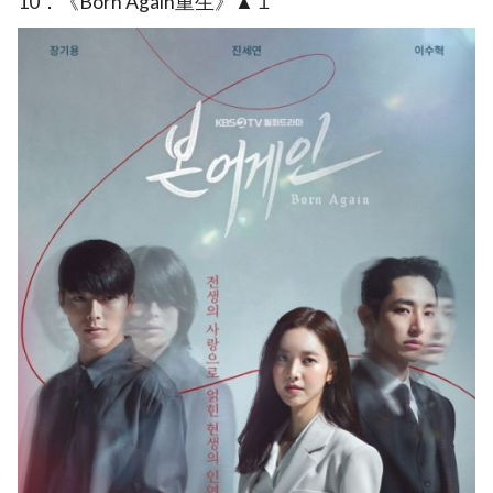
10．《Born Again重生》▲１