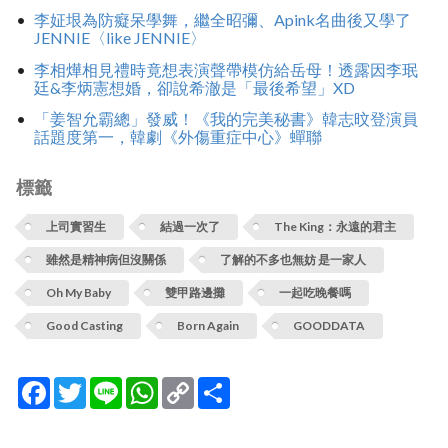
李姃垠為防癡呆學舞，繼全昭彌、Apink名曲後又學了
JENNIE〈like JENNIE〉
李相燁相見禮時竟想表演聲帶模仿給岳母！透露因李珉
廷&李炳憲想婚，卻說希澈是「最後希望」XD
「姜智允霸總」發威！《我的完美秘書》韓志旼登演員
話題度第一，韓劇《外傷重症中心》蟬聯
標籤
上司實習生
結過一次了
The King：永遠的君主
雖然是精神病但沒關係
了解的不多也無妨 是一家人
Oh My Baby
雙甲路邊攤
一起吃晚餐嗎
Good Casting
Born Again
GOODDATA
Facebook
Twitter
Line
WhatsApp
Copy
分
Link
享