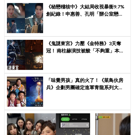
《秘戀稽核中》大結局收視暴衝9.7%
創紀錄！申惠善、孔明「辦公室戀
情」修成正果，結尾「十指緊扣」甜
到蛀牙
《鬼謎東宮》力壓《金特務》3天奪
冠！ 南柱赫演技被酸「不夠重」本人
親回：刻意為之
「味覺男孩」真的火了！《菜鳥伙房
兵》企劃男團確定進軍青龍系列大
獎，7月登台火熱開唱！