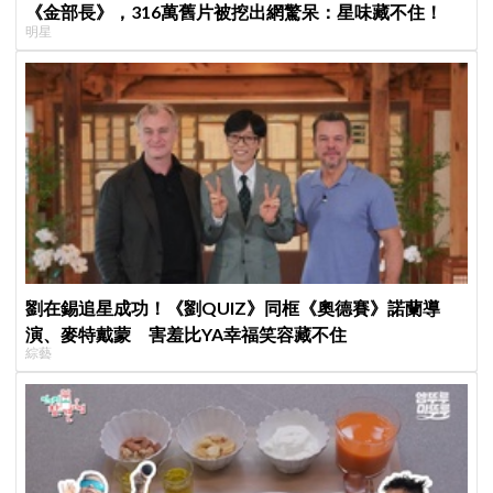
《金部長》，316萬舊片被挖出網驚呆：星味藏不住！
明星
劉在錫追星成功！《劉QUIZ》同框《奧德賽》諾蘭導
演、麥特戴蒙 害羞比YA幸福笑容藏不住
綜藝