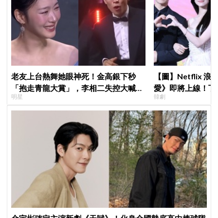
老友上台熱舞她眼神死！金高銀下秒
【圖】Netflix
「抱走青龍大賞」，李相二失控大喊
愛》即將上線！丁
明星
韓劇
「呀！」真情流露網笑翻
製作發表會，甜蜜