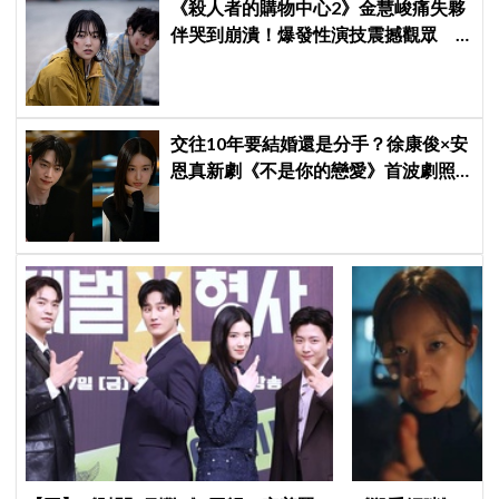
《殺人者的購物中心2》金慧峻痛失夥
伴哭到崩潰！爆發性演技震撼觀眾
點燃復仇怒火
交往10年要結婚還是分手？徐康俊×安
恩真新劇《不是你的戀愛》首波劇照
曝光，9月12日首播引期待