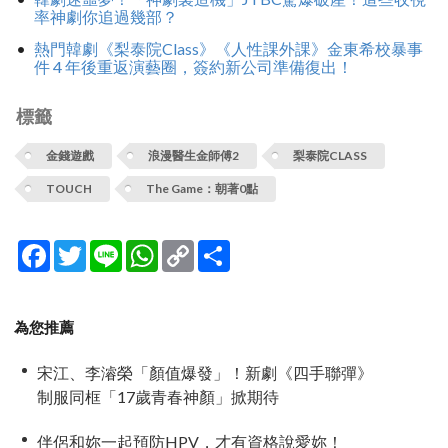
率神劇你追過幾部？
熱門韓劇《梨泰院Class》《人性課外課》金東希校暴事
件 4 年後重返演藝圈，簽約新公司準備復出！
標籤
金錢遊戲
浪漫醫生金師傅2
梨泰院CLASS
TOUCH
The Game：朝著0點
Facebook
Twitter
Line
WhatsApp
Copy
分
Link
享
為您推薦
宋江、李濬榮「顏值爆發」！新劇《四手聯彈》
制服同框「17歲青春神顏」掀期待
伴侶和妳一起預防HPV，才有資格說愛妳！