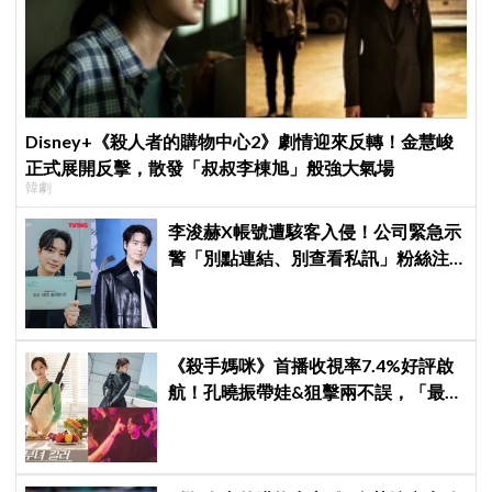
Disney+《殺人者的購物中心2》劇情迎來反轉！金慧峻
正式展開反擊，散發「叔叔李棟旭」般強大氣場
韓劇
李浚赫X帳號遭駭客入侵！公司緊急示
警「別點連結、別查看私訊」粉絲注
意了
《殺手媽咪》首播收視率7.4%好評啟
航！孔曉振帶娃&狙擊兩不誤，「最狂
雙重生活」與老公明追暗躲