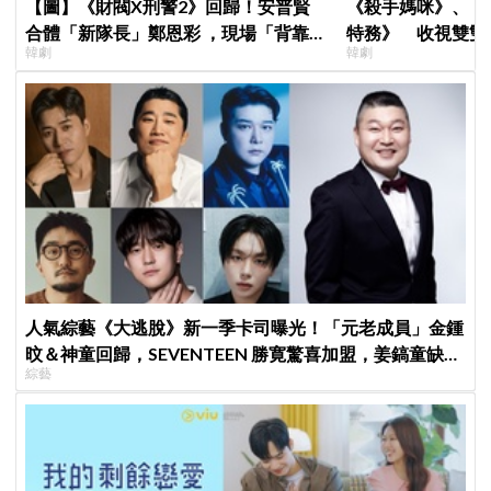
【圖】《財閥X刑警2》回歸！安普賢
《殺手媽咪》、《
合體「新隊長」鄭恩彩 ，現場「背靠背
特務》 收視雙雙
韓劇
韓劇
比槍」霸氣爆棚
高！
人氣綜藝《大逃脫》新一季卡司曝光！「元老成員」金鍾
旼＆神童回歸，SEVENTEEN 勝寛驚喜加盟，姜鎬童缺席
綜藝
成最大焦點