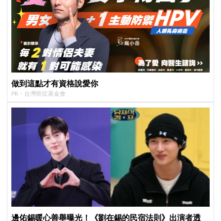
做到這點才有資格說愛你
PR・台灣癌症基金會
邊佑錫暖心善舉曝光！《劉在錫的民宿法則》出演者透