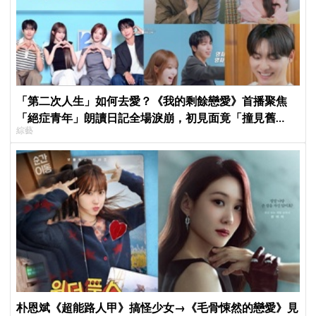
「第二次人生」如何去愛？《我的剩餘戀愛》首播聚焦
「絕症青年」朗讀日記全場淚崩，初見面竟「撞見舊
綜藝
識」！
朴恩斌《超能路人甲》搞怪少女→《毛骨悚然的戀愛》見