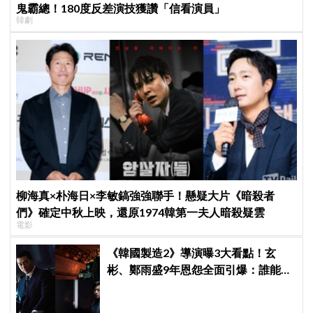
鬼霸總！180度反差演技獲讚「信看演員」
韓劇
柳海真×朴海日×李敏鎬強強聯手！懸疑大片《暗殺者
們》確定中秋上映，還原1974韓第一夫人暗殺疑雲
電影
《韓國製造2》導演曝3大看點！玄
彬、鄭雨盛9年恩怨全面引爆：誰能活
到最後？