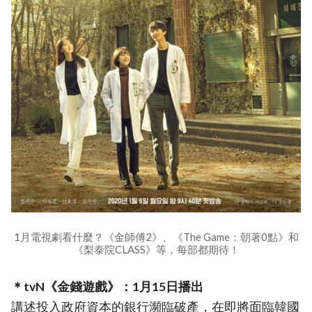
1月電視劇看什麼？《金師傅2》、《The Game：朝著0點》和
《梨泰院CLASS》等，每部都期待！
＊tvN《金錢遊戲》：1月15日播出
講述投入政府資本的銀行瀕臨破產，在即將面臨韓國