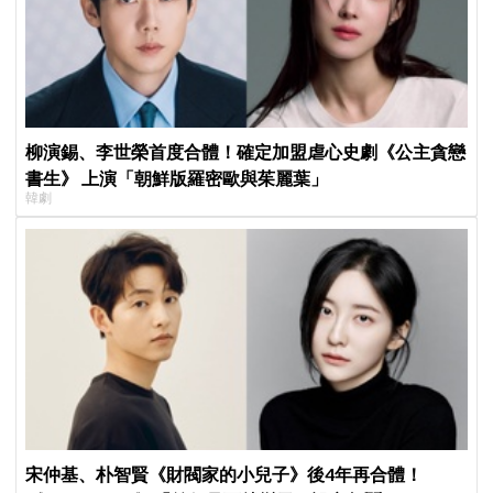
柳演錫、李世榮首度合體！確定加盟虐心史劇《公主貪戀
書生》 上演「朝鮮版羅密歐與茱麗葉」
韓劇
宋仲基、朴智賢《財閥家的小兒子》後4年再合體！