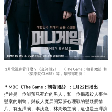
1月電視劇看什麼？《金師傅2》、《The Game：朝著0點》和
《梨泰院CLASS》等，每部都期待！
＊MBC《The Game：朝著0點》：1月22日播出
描述是一位能預見死亡的男人，和一位揭露殺人事件
懸案的刑警，與殺人魔展開緊張心理戰的懸疑愛情
片。有玉澤演、李沇熹、林周煥主演，這也是玉澤演