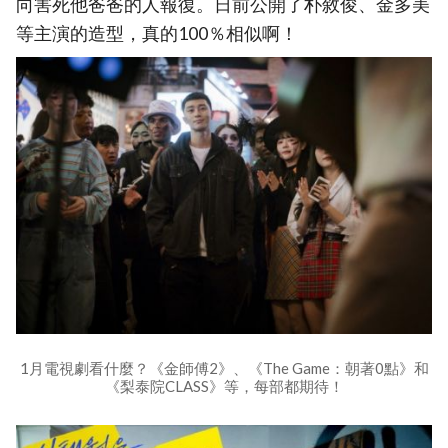
向害死他爸爸的人報復。日前公開了朴敘俊、金多美
等主演的造型，真的100％相似啊！
1月電視劇看什麼？《金師傅2》、《The Game：朝著0點》和
《梨泰院CLASS》等，每部都期待！