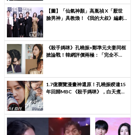
【圖】「仙氣神顏」高胤禎 X「厭世
臉男神」具教煥！《我的大叔》編劇
新作《努力克服自卑的我們》明首
播，挑戰年度最強療癒作
《殺手媽咪》孔曉振×鄭準元夫妻同框
掀論戰！韓網評價兩極：「完全不
搭」與「兩人演技好很期待」
1.7億瀏覽漫畫神還原！孔曉振睽違15
年回歸MBC 《殺手媽咪》，白天煮飯
夜間狙擊