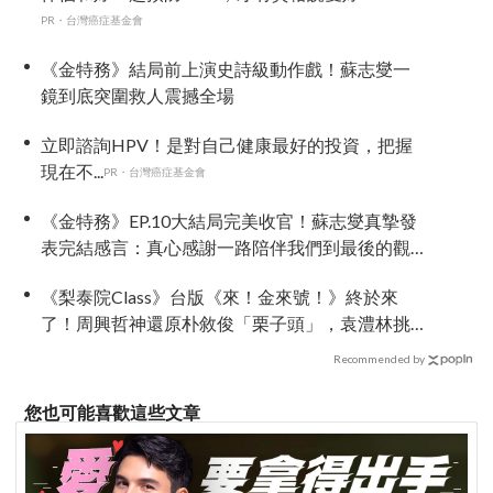
PR・台灣癌症基金會
《金特務》結局前上演史詩級動作戲！蘇志燮一
鏡到底突圍救人震撼全場
立即諮詢HPV！是對自己健康最好的投資，把握
現在不...
PR・台灣癌症基金會
《金特務》EP.10大結局完美收官！蘇志燮真摯發
表完結感言：真心感謝一路陪伴我們到最後的觀
眾
《梨泰院Class》台版《來！金來號！》終於來
了！周興哲神還原朴敘俊「栗子頭」，袁澧林挑
戰金多美經典角色
Recommended by
您也可能喜歡這些文章