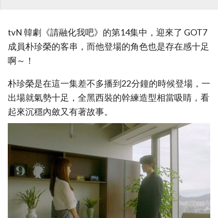
tvN 韓劇《請融化我吧》的第14集中，迎來了 GOT7
成員朴珍榮的客串，而他登場的角色也是存在感十足
啊～！
朴珍榮是在這一集差不多播到22分鐘的時候登場，一
出場就氣勢十足，全黑西裝的幹練造型相當吸睛，看
起來沉穩內斂又有著故事。