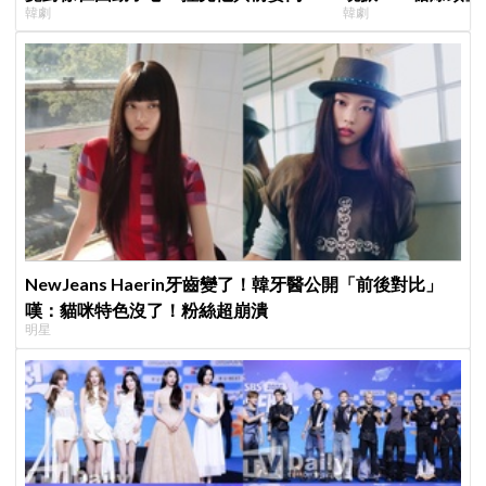
韓劇
韓劇
心好慌
NewJeans Haerin牙齒變了！韓牙醫公開「前後對比」
嘆：貓咪特色沒了！粉絲超崩潰
明星