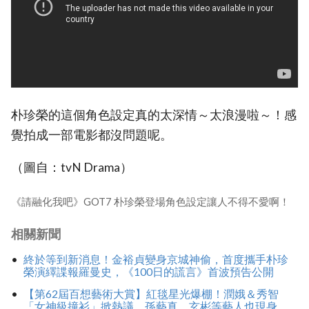
朴珍榮的這個角色設定真的太深情～太浪漫啦～！感
覺拍成一部電影都沒問題呢。
（圖自：tvN Drama）
《請融化我吧》GOT7 朴珍榮登場角色設定讓人不得不愛啊！
相關新聞
終於等到新消息！金裕貞變身京城神偷，首度攜手朴珍
榮演繹諜報羅曼史，《100日的謊言》首波預告公開
【第62屆百想藝術大賞】紅毯星光爆棚！潤娥＆秀智
「女神級撞衫」掀熱議，孫藝真、玄彬等藝人也現身，