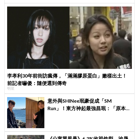
李孝利30年前街訪瘋傳，「滿滿膠原蛋白」嫩樣出土！
前記者嚇傻：隨便選到傳奇
明星
意外與SHINee珉豪促成「SM
Run」！東方神起最強昌珉：「原本想
見好就收的」
《公寓黑風暴》6.3%收視炸裂，池晟