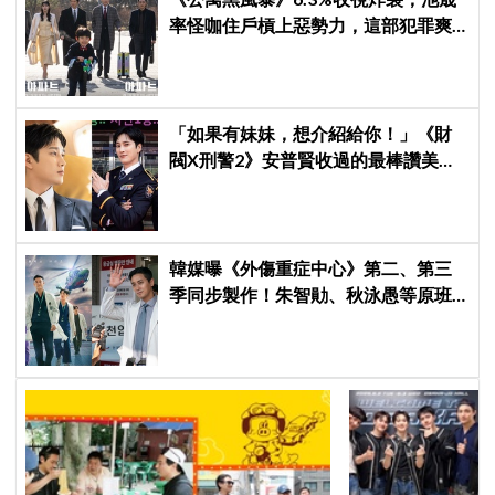
率怪咖住戶槓上惡勢力，這部犯罪爽
劇週末全韓都在看
「如果有妹妹，想介紹給你！」《財
閥X刑警2》安普賢收過的最棒讚美，
連哥哥們都認證的好品格～
韓媒曝《外傷重症中心》第二、第三
季同步製作！朱智勛、秋泳愚等原班
人馬傳回歸，Netflix回應了