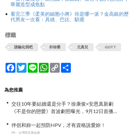
華麗造型成焦點
看完三季《柔美的細胞小將》你是哪一派？金高銀的歷
代男友一次看：具雄、巴比、馴鹿
標籤
請融化我吧
朴珍榮
元真兒
GOT7
Facebook
Twitter
Line
WhatsApp
Copy
分
Link
享
為您推薦
交往10年要結婚還是分手？徐康俊×安恩真新劇
《不是你的戀愛》首波劇照曝光，9月12日首播引
期待
伴侶和妳一起預防HPV，才有資格說愛妳！
PR・台灣癌症基金會