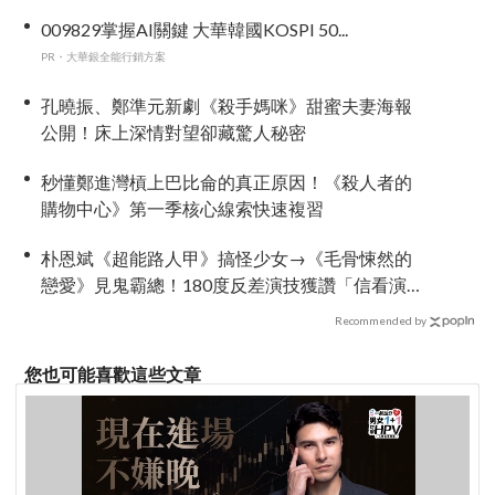
009829掌握AI關鍵 大華韓國KOSPI 50...
PR・大華銀全能行銷方案
孔曉振、鄭準元新劇《殺手媽咪》甜蜜夫妻海報
公開！床上深情對望卻藏驚人秘密
秒懂鄭進灣槓上巴比侖的真正原因！《殺人者的
購物中心》第一季核心線索快速複習
朴恩斌《超能路人甲》搞怪少女→《毛骨悚然的
戀愛》見鬼霸總！180度反差演技獲讚「信看演
員」
Recommended by
您也可能喜歡這些文章