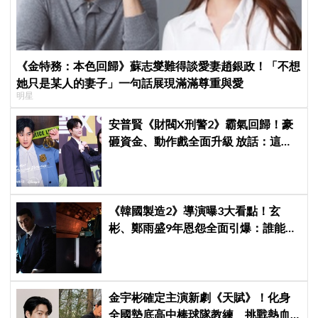
《金特務：本色回歸》蘇志燮難得談愛妻趙銀政！「不想
她只是某人的妻子」一句話展現滿滿尊重與愛
明星
安普賢《財閥X刑警2》霸氣回歸！豪
砸資金、動作戲全面升級 放話：這次
要超越第一季
《韓國製造2》導演曝3大看點！玄
彬、鄭雨盛9年恩怨全面引爆：誰能活
到最後？
金宇彬確定主演新劇《天賦》！化身
全國墊底高中棒球隊教練 挑戰熱血