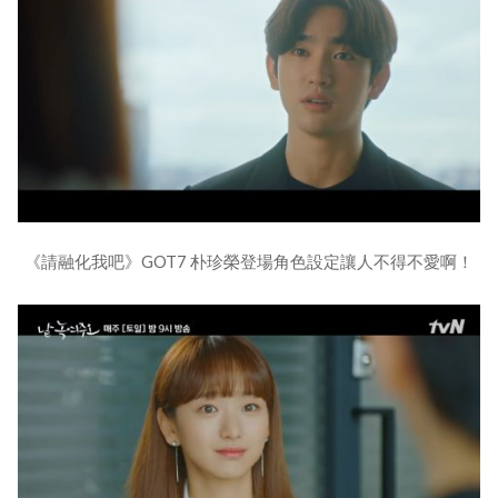
《請融化我吧》GOT7 朴珍榮登場角色設定讓人不得不愛啊！