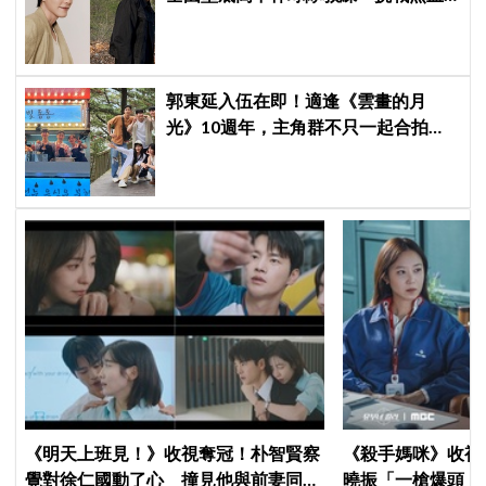
成長劇
郭東延入伍在即！適逢《雲畫的月
光》10週年，主角群不只一起合拍畫
報，還錄製特別節目
《明天上班見！》收視奪冠！朴智賢察
《殺手媽咪》收視暴衝
覺對徐仁國動了心 撞見他與前妻同框
曉振「一槍爆頭」