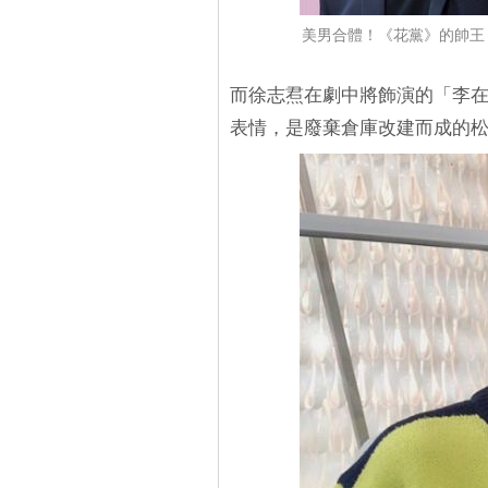
美男合體！《花黨》的帥王
而徐志焄在劇中將飾演的「李
表情，是廢棄倉庫改建而成的