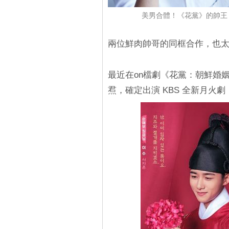
美男合體！《花黨》的帥王
兩位鮮肉帥哥的同框合作，也
最近在on檔劇《花黨：朝鮮婚
焄，確定出演 KBS 全新月火