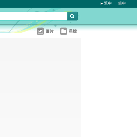
繁中
简中
圖片
星檔