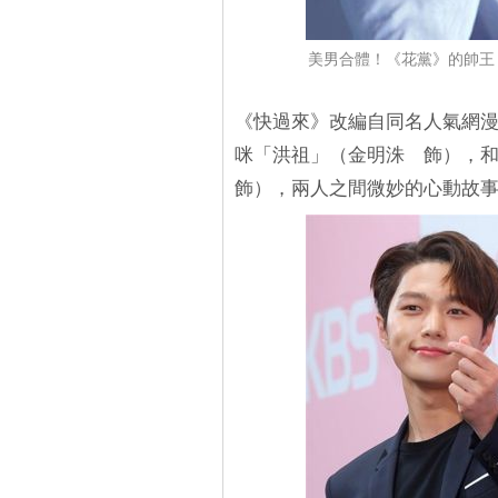
美男合體！《花黨》的帥王
《快過來》改編自同名人氣網
咪「洪祖」（金明洙 飾），
飾），兩人之間微妙的心動故