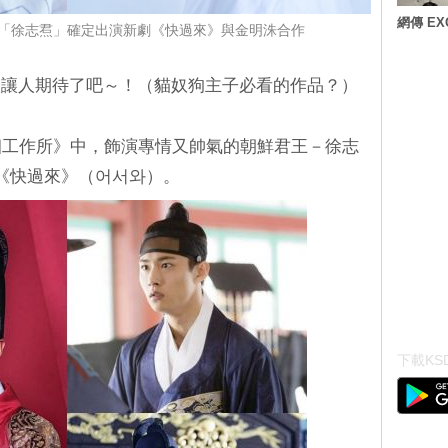
網傳 E
「徐志焄」確定出演新劇《快過來》與金明洙合作
太讓人期待了吧～！（貓奴狗主子必看的作品？）
姻工作所》中，飾演專情又帥氣的朝鮮君王－徐志
劇《快過來》（어서와）。
下載KSD