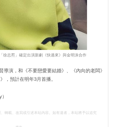
「徐志焄」確定出演新劇《快過來》與金明洙合作
秉賢導演，和《不要戀愛要結婚》、《內向的老闆》
》，預計在明年3月首播。
y）
請勿抄襲、轉載、改寫或引述本站內容。如有違者，本站將予以追究