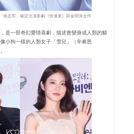
「徐志焄」確定出演新劇《快過來》與金明洙合作
漫，是一部奇幻愛情喜劇，描述會變身成人類的貓
和像小狗一樣的人類女子「雪兒」（辛睿恩
事。