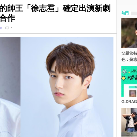
的帥王「徐志焄」確定出演新劇
熱門
合作
o
7
父親節特
色：蘇志
G-DR