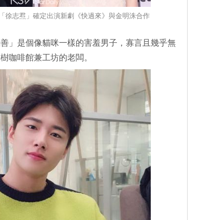
「徐志焄」確定出演新劇《快過來》與金明洙合作
在善」是個像貓咪一樣的害羞男子，寡言且幾乎無
松樹咖啡館兼工坊的老闆。