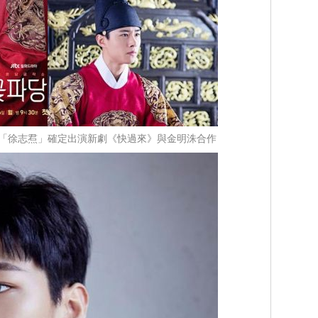
「徐志焄」確定出演新劇《快過來》與金明洙合作