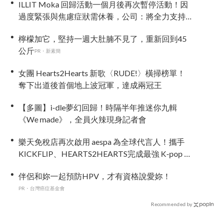
ILLIT Moka 回歸活動一個月後再次暫停活動！因
過度緊張與焦慮症狀需休養，公司：將全力支持
恢復健康
檸檬加它，堅持一週大肚腩不見了，重新回到45
公斤
PR・新素簡
女團 Hearts2Hearts 新歌〈RUDE!〉橫掃榜單！
奪下出道後首個地上波冠軍，達成兩冠王
【多圖】i-dle夢幻回歸！時隔半年推迷你九輯
《We made》，全員火辣現身記者會
樂天免稅店再次啟用 aespa 為全球代言人！攜手
KICKFLIP、HEARTS2HEARTS完成最強 K-pop 代
言陣容
伴侶和妳一起預防HPV，才有資格說愛妳！
PR・台灣癌症基金會
Recommended by