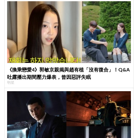
《換乘戀愛4》郭敏京親揭與趙有植「沒有復合」！Q&A
吐露播出期間壓力爆表，曾因惡評失眠
明星