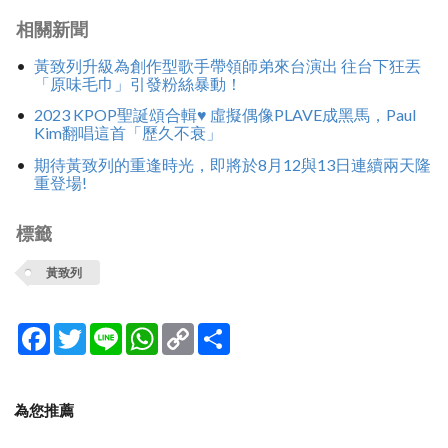
相關新聞
黃致列升級為創作型歌手帶領師弟來台演出 往台下狂丟
「原味毛巾」引發粉絲暴動！
2023 KPOP聖誕頌合輯♥ 虛擬偶像PLAVE成黑馬，Paul
Kim翻唱這首「歷久不衰」
期待黃致列的重逢時光，即將於8月12與13日連續兩天隆
重登場!
標籤
黃致列
Facebook
Twitter
Line
WhatsApp
Copy
分
Link
享
為您推薦