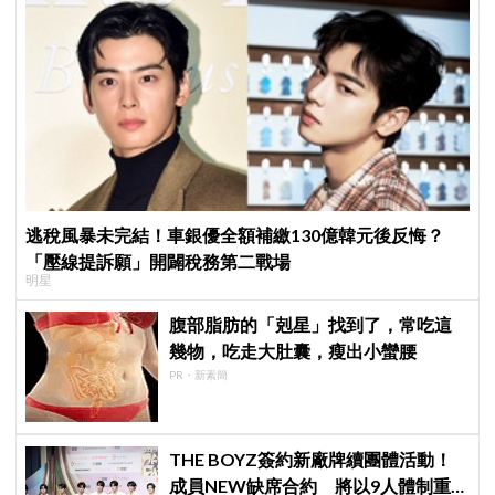
逃稅風暴未完結！車銀優全額補繳130億韓元後反悔？
「壓線提訴願」開闢稅務第二戰場
明星
腹部脂肪的「剋星」找到了，常吃這
幾物，吃走大肚囊，瘦出小蠻腰
PR・新素簡
THE BOYZ簽約新廠牌續團體活動！
成員NEW缺席合約 將以9人體制重