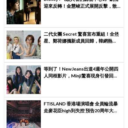
迎來反轉！金慧峻正式展開反擊，散
發「叔叔李棟旭」般強大氣場
二代女團 Secret 驚喜宣布重組！全烋
星、鄭荷娜攜新成員回歸，韓網熱
議：非要選新成員嗎？
等到了！NewJeans出道4週年公開四
人同框影片，Minji驚喜現身引發回歸
期待，ADOR回應未來動向！
FTISLAND 香港場演唱會 全員輪流暴
走麥花臣high到失控 預告20周年大計
《FaTe》成序幕