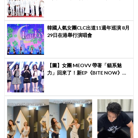
啟新篇章
韓國人氣女團CLC出道11週年巡演 8月
29日在港舉行演唱會
【圖】女團 MEOVV 帶著「貓系魅
力」回來了！新EP《BITE NOW》公
開，主打歌〈DDI RO RI〉正式亮相