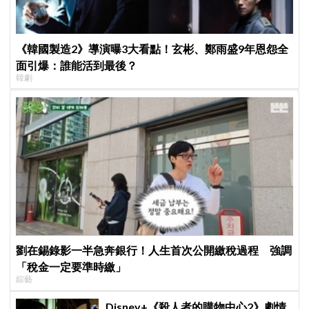
《韓國製造2》導演曝3大看點！玄彬、鄭雨盛9年恩怨全
面引爆：誰能活到最後？
韓劇
劉在錫錄影一半急奔銀行！人生首次公開繳稅過程 強調
「稅金一定要準時繳」
綜藝
Disney+《殺人者的購物中心2》劇情