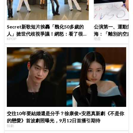
Secret新歌短片挨轟「醜化50多歲的
公演第一、運動第二！S
人」掀世代歧視爭議！網怒：看了很不
海：「離別的空虛
KPOP
明星
舒服
見」
交往10年要結婚還是分手？徐康俊×安恩真新劇《不是你
的戀愛》首波劇照曝光，9月12日首播引期待
韓劇