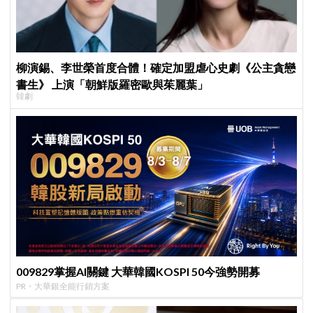
柳演錫、李世榮首度合體！確定加盟虐心史劇《公主貪戀
書生》 上演「朝鮮版羅密歐與茱麗葉」
韓劇
009829掌握AI關鍵 大華韓國KOSPI 50今強勢開募
PR・大華銀全能行銷方案