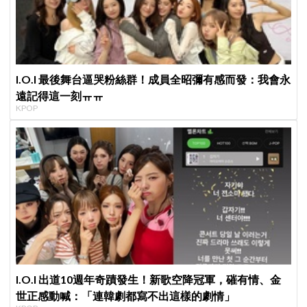
I.O.I 最後舞台逼哭粉絲群！成員全昭彌有感而發：我會永
遠記得這一刻ㅠㅠ
KPOP
I.O.I 出道10週年奇蹟發生！新歌空降冠軍，磪有情、金
世正感動喊：「連韓劇都寫不出這樣的劇情」