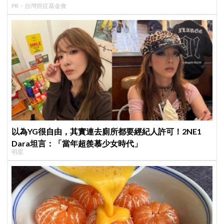
PR・台灣癌症基金會
以為YG很自由，其實連去廁所都要經紀人許可！2NE1
Dara坦言：「當年超羨慕少女時代」
明星