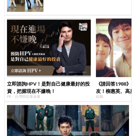
立即諮詢HPV！是對自己健康最好的投
《請回答1988》
資，把握現在不嫌晚！
友！柳惠英、高庚
PR・台灣癌症基金會
綜藝
告公開，暖心互動