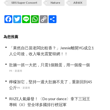
SBS Super Concert
Nature
AB6IX
Facebook
Twitter
Line
WhatsApp
Copy
分
Link
享
為您推薦
「果然自己當老闆比較香？」Jennie離開YG成立1
人公司後，收入曝光震驚韓網！！
肚腩一抓一大把，只需1個雞蛋，用一個瘦一個
PR・新素簡
檸檬加它，堅持一週大肚腩不見了，重新回到45
公斤
PR・新素簡
RIIZE人氣爆發！〈Do your dance〉拿下三冠王
專輯《II》登全球多國排行榜冠軍