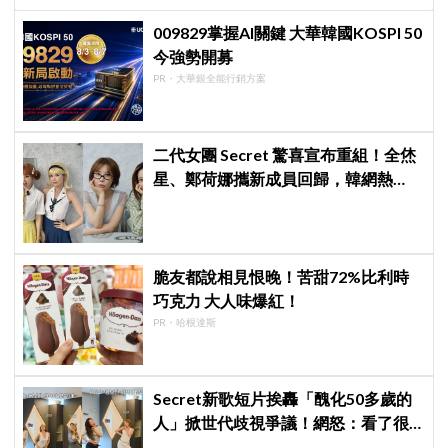
009829掌握AI關鍵 大華韓國KOSPI 50
今強勢開募
PR・大華銀全能行銷方案
二代女團 Secret 驚喜宣布重組！全烋
星、鄭荷娜攜新成員回歸，韓網熱
議：非要選新成員嗎？
脆友都說相見恨晚！苦甜72%比利時
巧克力 大人味爆紅！
PR・哈根達斯
Secret新歌短片挨轟「醜化50多歲的
人」掀世代歧視爭議！網怒：看了很
不舒服