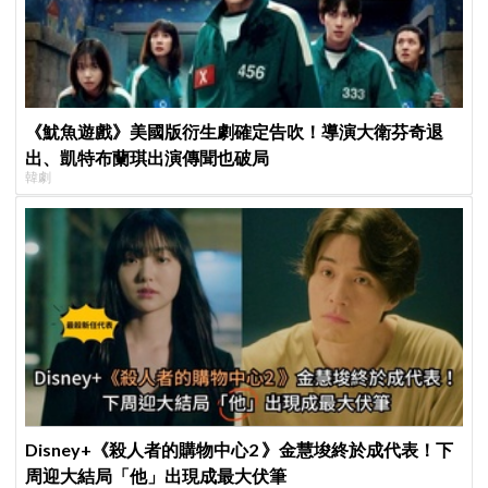
《魷魚遊戲》美國版衍生劇確定告吹！導演大衛芬奇退
出、凱特布蘭琪出演傳聞也破局
韓劇
Disney+《殺人者的購物中心2 》金慧埈終於成代表！下
周迎大結局「他」出現成最大伏筆