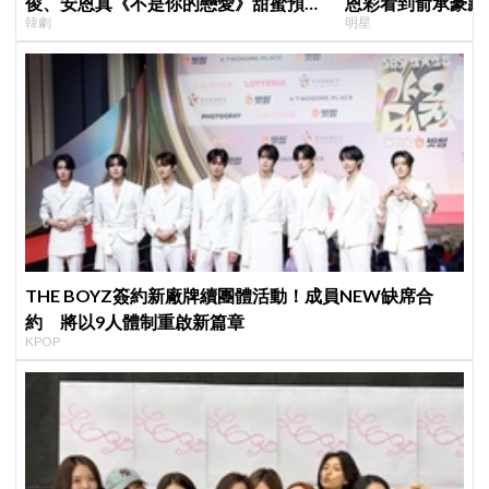
俊、安恩真《不是你的戀愛》甜蜜預告
恩彩看到俞承豪藏
韓劇
明星
公開，網友直呼：太期待了！
普賢只是「搞笑男
THE BOYZ簽約新廠牌續團體活動！成員NEW缺席合
約 將以9人體制重啟新篇章
KPOP