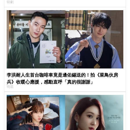
韓劇
李洪耐人生首台咖啡車竟是邊佑錫送的！拍《菜鳥伙房
兵》收暖心應援，感動直呼「真的很謝謝」
明星