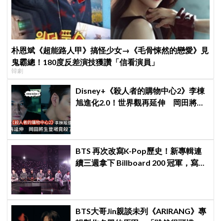
朴恩斌《超能路人甲》搞怪少女→《毛骨悚然的戀愛》見
鬼霸總！180度反差演技獲讚「信看演員」
韓劇
Disney+《殺人者的購物中心2》李棟
旭進化2.0！世界觀再延伸 岡田將生
登場竟殺了「他」
BTS 再次改寫K-Pop歷史！新專輯連
續三週拿下 Billboard 200 冠軍，寫下
全球主流市場新神話
BTS大哥Jin親談未列《ARIRANG》專