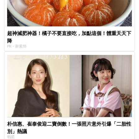
超神減肥神器！橘子不要直接吃，加點這個！體重天天下
降
PR・新素簡
朴信惠、崔泰俊迎二寶倒數！一張照片意外引爆「二胎性
別」熱議
明星