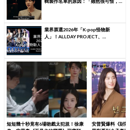
輯製作名單的原因：「雖然很可惜，
但那是最好的選擇」
業界票選2026年「K-pop怪物新
人」！ALLDAY PROJECT、
CORTIS、Hearts2Hearts稱霸名單
短短幾十秒竟有6場吻戲太犯規！徐康
安普賢爆料《財閥