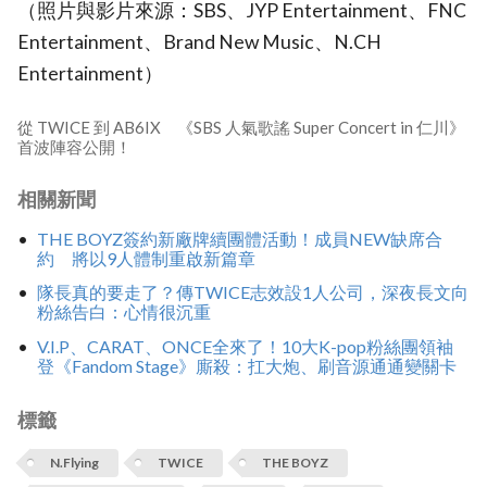
（照片與影片來源：SBS、JYP Entertainment、FNC
Entertainment、Brand New Music、N.CH
Entertainment）
從 TWICE 到 AB6IX 《SBS 人氣歌謠 Super Concert in 仁川》
首波陣容公開！
相關新聞
THE BOYZ簽約新廠牌續團體活動！成員NEW缺席合
約 將以9人體制重啟新篇章
隊長真的要走了？傳TWICE志效設1人公司，深夜長文向
粉絲告白：心情很沉重
V.I.P、CARAT、ONCE全來了！10大K-pop粉絲團領袖
登《Fandom Stage》廝殺：扛大炮、刷音源通通變關卡
標籤
N.Flying
TWICE
THE BOYZ