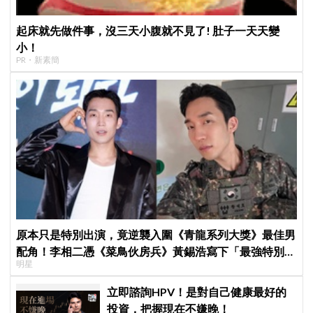
起床就先做件事，沒三天小腹就不見了! 肚子一天天變
小！
PR・新素簡
原本只是特別出演，竟逆襲入圍《青龍系列大獎》最佳男
配角！李相二憑《菜鳥伙房兵》黃錫浩寫下「最強特別出
明星
演」傳奇
立即諮詢HPV！是對自己健康最好的
投資，把握現在不嫌晚！