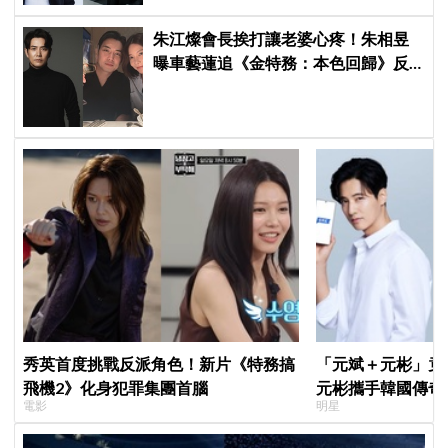
朱江燦會長挨打讓老婆心疼！朱相昱
曝車藝蓮追《金特務：本色回歸》反
應：「是不是打得太狠了？」
秀英首度挑戰反派角色！新片《特務搞
「元斌＋元彬」竟然
飛機2》化身犯罪集團首腦
元彬攜手韓國傳奇
電影
明星
牌，韓網瘋喊：兩