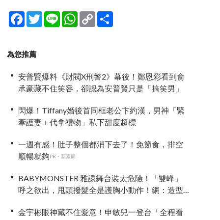
Facebook
Twitter
Line
WhatsApp
Copy
分
Link
享
為您推薦
安普賢爆料《財閥X刑警2》幕後！鄭恩彩看到俞
承豪藏不住笑容，卻認為安普賢只是「搞笑男」
閃爆！Tiffany婚後首同框老公卞約漢，男神「緊
牽護妻＋代拿禮物」私下甜度超標
一週有感！肚子整個都消下去了！免節食，排空
順暢就夠
PR・新素簡
BABYMONSTER 雅譞舞台裝太危險！「雙峰」
呼之欲出，甩頭撥髮全是護胸小動作！網：造型
師出來謝罪
金宇彬眼神藏不住愛意！申敏兒一登台「全程看