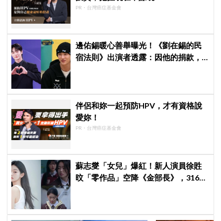
PR・台灣癌症基金會
邊佑錫暖心善舉曝光！《劉在錫的民
宿法則》出演者透露：因他的捐款，
兒童患者順利完成治療
伴侶和妳一起預防HPV，才有資格說
愛妳！
PR・台灣癌症基金會
蘇志燮「女兒」爆紅！新人演員徐貹
旼「零作品」空降《金部長》，316萬
舊片被挖出網驚呆：星味藏不住！