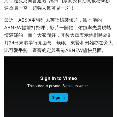
力，是次見面會超過1萬張門票於公售期間被粉絲秒
速搶購一空，超强人氣可見一斑！
最近，AB6IX更特別以英語錄製短片，跟香港的
ABNEW提前打招呼；影片一開始，佑鎮率先展現熱
情滿滿的一面向大家問好，其後大輝表示他們將於8
月24日來港舉行見面會，煐岷、東賢和田雄亦在旁大
比可愛手勢，齊齊約定與香港ABNEW儘快見面。