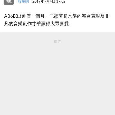
韓星網
2019年7月4日 17:02
明星
AB6IX出道僅一個月，已憑著超水準的舞台表現及非
凡的音樂創作才華贏得大眾喜愛！
廣告