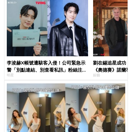
李浚赫X帳號遭駭客入侵！公司緊急示
劉在錫追星成功！《
警「別點連結、別查看私訊」粉絲注意
《奧德賽》諾蘭導
明星
綜藝
了
比YA幸福笑容藏