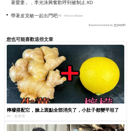
著愛妻」，李光洙興奮歡呼到被制止 XD
帶著皮克敏一起出門吧
PR・Pikmin Bloom
Recommended by
您也可能喜歡這些文章
檸檬搭配它，臉上斑點全部消失了，小肚子都變平坦了
PR・新素簡