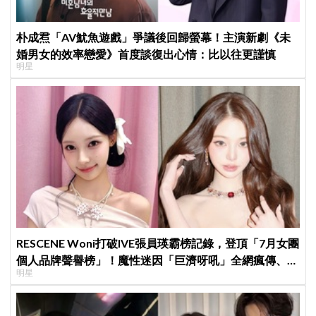
朴成焄「AV魷魚遊戲」爭議後回歸螢幕！主演新劇《未
婚男女的效率戀愛》首度談復出心情：比以往更謹慎
明星
RESCENE Woni打破IVE張員瑛霸榜記錄，登頂「7月女團
個人品牌聲譽榜」！魔性迷因「巨濟呀吼」全網瘋傳、逆
明星
襲Melon第一