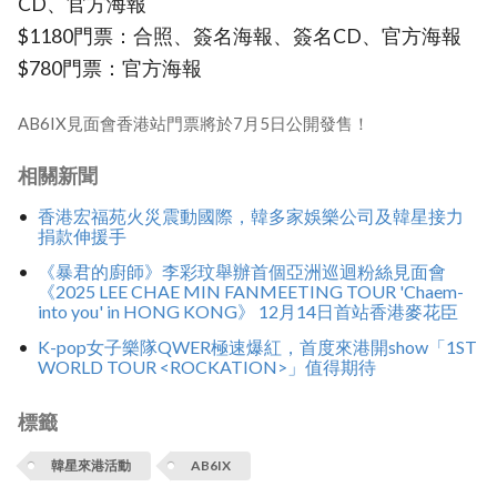
CD、官方海報
$1180門票：合照、簽名海報、簽名CD、官方海報
$780門票：官方海報
AB6IX見面會香港站門票將於7月5日公開發售！
相關新聞
香港宏福苑火災震動國際，韓多家娛樂公司及韓星接力
捐款伸援手
《暴君的廚師》李彩玟舉辦首個亞洲巡迴粉絲見面會
《2025 LEE CHAE MIN FANMEETING TOUR 'Chaem-
into you' in HONG KONG》 12月14日首站香港麥花臣
K-pop女子樂隊QWER極速爆紅，首度來港開show「1ST
WORLD TOUR <ROCKATION>」值得期待
標籤
韓星來港活動
AB6IX