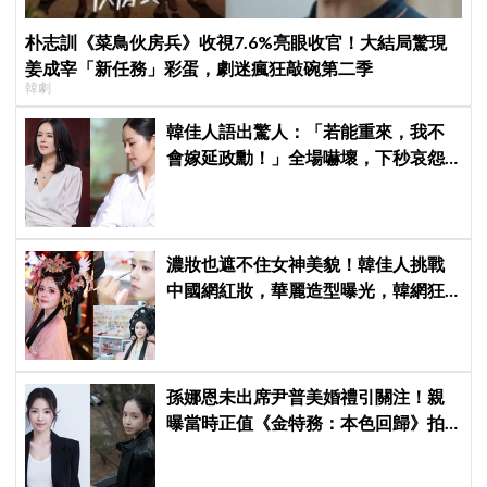
朴志訓《菜鳥伙房兵》收視7.6%亮眼收官！大結局驚現
姜成宰「新任務」彩蛋，劇迷瘋狂敲碗第二季
韓劇
韓佳人語出驚人：「若能重來，我不
會嫁延政勳！」全場嚇壞，下秒哀怨
曝真實原因笑翻
濃妝也遮不住女神美貌！韓佳人挑戰
中國網紅妝，華麗造型曝光，韓網狂
讚：臉比妝還亮眼、太漂亮了
孫娜恩未出席尹普美婚禮引關注！親
曝當時正值《金特務：本色回歸》拍
攝尾聲，暖喊Apink情誼始終不變