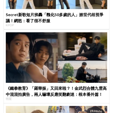
Secret新歌短片挨轟「醜化50多歲的人」掀世代歧視爭
議！網怒：看了很不舒服
KPOP
《鐵拳教育》「羅華振」又回來啦？！金武烈合體九雲高
中混混拍廣告，兩人嚇壞反應笑翻劇迷：根本番外篇！
明星