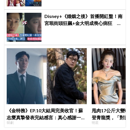
Disney+《婚姻之後》首播開紅盤！南
宮珉街頭狂飆+金大明成喪心病狂 助
收視狂飆破6%
《金特務》EP.10大結局完美收官！蘇
甩肉17公斤大變
志燮真摯發表完結感言：真心感謝一路
登青龍獎，「對比
韓劇
明星
陪伴我們到最後的觀眾
為不同人