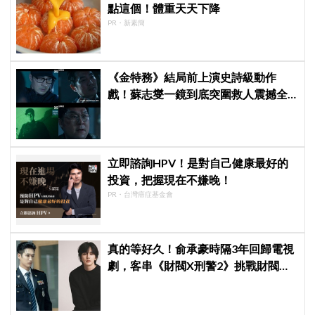
點這個！體重天天下降
PR・新素簡
《金特務》結局前上演史詩級動作
戲！蘇志燮一鏡到底突圍救人震撼全
場
立即諮詢HPV！是對自己健康最好的
投資，把握現在不嫌晚！
PR・台灣癌症基金會
真的等好久！俞承豪時隔3年回歸電視
劇，客串《財閥X刑警2》挑戰財閥角
色，與安普賢合作引期待