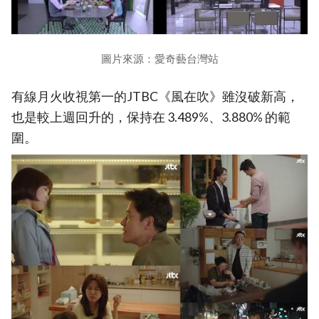
圖片來源：愛奇藝台灣站
有線月火收視第一的JTBC《風在吹》雖沒破新高，
也是較上週回升的，保持在 3.489%、3.880% 的範
圍。