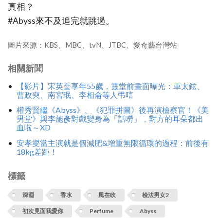
真相？
#Abyss來不及追完就跳過。
圖片來源：KBS、MBC、tvN、JTBC、愛奇藝台灣站
相關新聞
【影片】宋英奎享年55歲，靈堂前畫面曝光：車太鉉、
曹政奭、南宮珉、李相侖等人弔唁
權秀賢繼《Abyss》、《犯罪拼圖》後再演檢察官！《美
男堂》與李施彥對戲變身為「話嘮」，對方的耳朵都出
血啦～XD
安孝燮當主演就是個減肥&增重無限循環的過程：前後有
18kg差距！
標籤
深淵
香水
風在吹
檢法男女2
初次見面我愛你
Perfume
Abyss