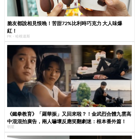
脆友都說相見恨晚！苦甜72%比利時巧克力 大人味爆
紅！
PR・哈根達斯
《鐵拳教育》「羅華振」又回來啦？！金武烈合體九雲高
中混混拍廣告，兩人嚇壞反應笑翻劇迷：根本番外篇！
明星