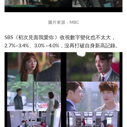
圖片來源：MBC
SBS《初次見面我愛你 》收視數字變化也不太大，
2.7%~3.4%、3.0% ~4.0%，沒再打破自身新高記錄。