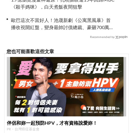
《殺手媽咪》，白天煮飯夜間狙擊
歐巴這次不當好人！池晟新劇《公寓黑風暴》首
播收視開紅盤，變身最帥討債總裁、豪砸700萬娶
「假新娘」當眾激吻！
Recommended by
您也可能喜歡這些文章
伴侶和妳一起預防HPV，才有資格說愛妳！
PR・台灣癌症基金會