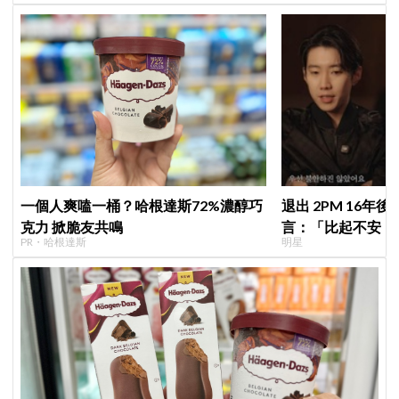
一個人爽嗑一桶？哈根達斯72%濃醇巧
退出 2PM 16年
克力 掀脆友共鳴
言：「比起不安，
PR・哈根達斯
明星
歉」韓網至今仍不