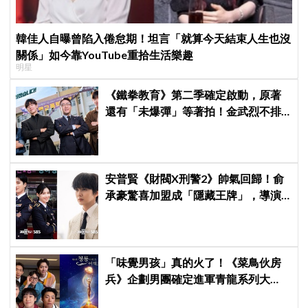
韓佳人自曝曾陷入倦怠期！坦言「就算今天結束人生也沒
關係」如今靠YouTube重拾生活樂趣
明星
《鐵拳教育》第二季確定啟動，原著
還有「未爆彈」等著拍！金武烈不排
除「打更大」
安普賢《財閥X刑警2》帥氣回歸！俞
承豪驚喜加盟成「隱藏王牌」，導演
笑曝：太有存在感決定提前登場
「味覺男孩」真的火了！《菜鳥伙房
兵》企劃男團確定進軍青龍系列大
獎，7月登台火熱開唱！