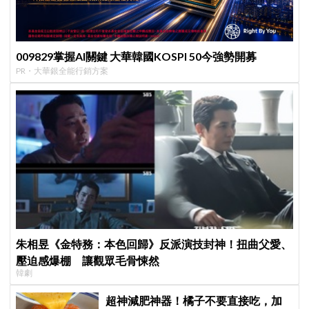
009829掌握AI關鍵 大華韓國KOSPI 50今強勢開募
PR・大華銀全能行銷方案
朱相昱《金特務：本色回歸》反派演技封神！扭曲父愛、
壓迫感爆棚 讓觀眾毛骨悚然
韓劇
超神減肥神器！橘子不要直接吃，加