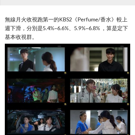
無線月火收視跑第一的KBS2《Perfume/香水》較上
週下滑，分別是5.4%~6.6%、5.9%~6.8% ，算是定下
基本收視群。