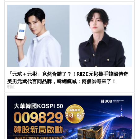
「元斌＋元彬」竟然合體了？！RIIZE元彬攜手韓國傳奇
美男元斌代言同品牌，韓網瘋喊：兩個帥哥來了！
明星