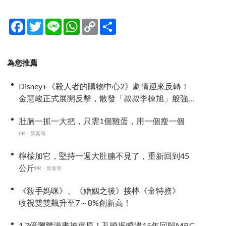
Facebook
Twitter
Line
WhatsApp
Copy
分
Link
享
為您推薦
Disney+《殺人者的購物中心2》劇情迎來反轉！
金慧峻正式展開反擊，散發「叔叔李棟旭」般強
大氣場
肚腩一抓一大把，只需1個雞蛋，用一個瘦一個
PR・新素簡
檸檬加它，堅持一週大肚腩不見了，重新回到45
公斤
PR・新素簡
《殺手媽咪》、《婚姻之後》接棒《金特務》
收視雙雙飆升至7～8%創新高！
1.7億瀏覽漫畫神還原！孔曉振睽違15年回歸MBC