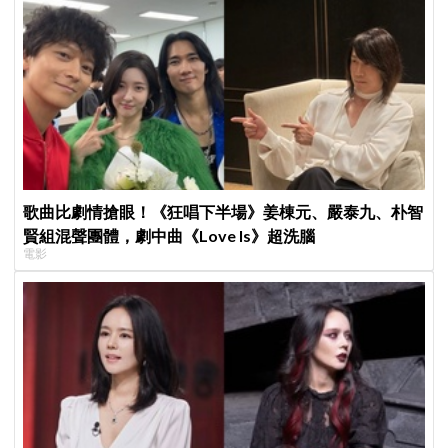
歌曲比劇情搶眼！《狂唱下半場》姜棟元、嚴泰九、朴智
賢組混聲團體，劇中曲《Love Is》超洗腦
電影