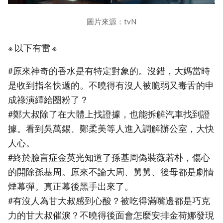
圖片來源：tvN
※ 以下有雷 ※
#原來神奇的香水是有特定對象的。沒錯，大媽當時
是收到指名快遞的。不曉得有沒人被脆弱又毒舌的申
成祿演繹給圈粉了？
#鄭大叔除了在大體上找證據，也能拆解汽車找到證
據。看到吳萬錫、鄭柔美等人進入調解辦公室，大快
人心。
#終於臉盲症金英光知道了孫基周偽裝薇若朴，傷心
的開除孫基周。原來不論大周、舅舅、後母都是劇情
煙幕彈。真正幕後黑手出來了。
#有沒人為甘大叔感到心酸？被吃得滿嘴邊都是巧克
力的甘大叔催淚？不曉得後面會怎麼安排金荷娜發現