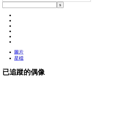
圖片
星檔
已追蹤的偶像