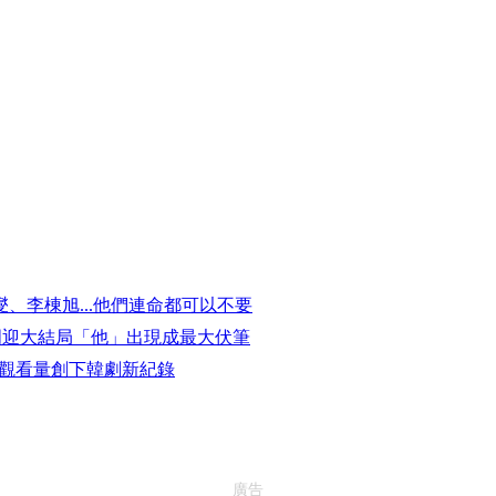
、李棟旭...他們連命都可以不要
下周迎大結局「他」出現成最大伏筆
全球觀看量創下韓劇新紀錄
廣告