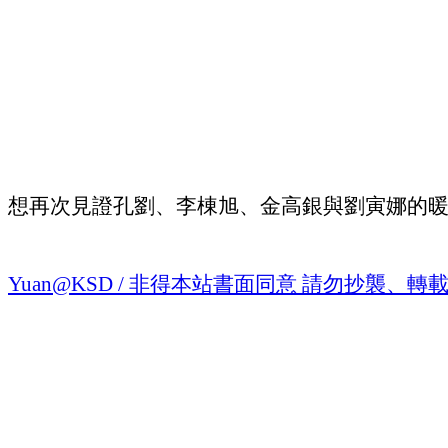
想再次見證孔劉、李棟旭、金高銀與劉寅娜的暖心
Yuan@KSD / 非得本站書面同意 請勿抄