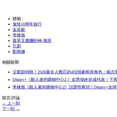
標籤 :
鬼怪10周年旅行
金高銀
李棟旭
孤單又燦爛的神-鬼怪
孔劉
劉寅娜
相關新聞
父親節特輯！2026最令人難忘的4位韓劇爸爸角色：蘇志燮
Disney+《殺人者的購物中心2 》金慧埈終於成代表！
李棟旭《殺人者的購物中心2》話題性奪冠！Disney+
留言/評論
← 上一則
下一則 →