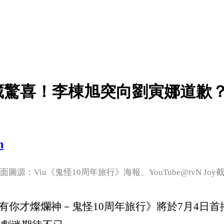
藏驚喜！李棟旭突向劉寅娜道歉
n
面圖源：Viu《鬼怪10周年旅行》海報、YouTube@tvN Joy
因為有你才燦爛神－鬼怪10周年旅行》將於7月4