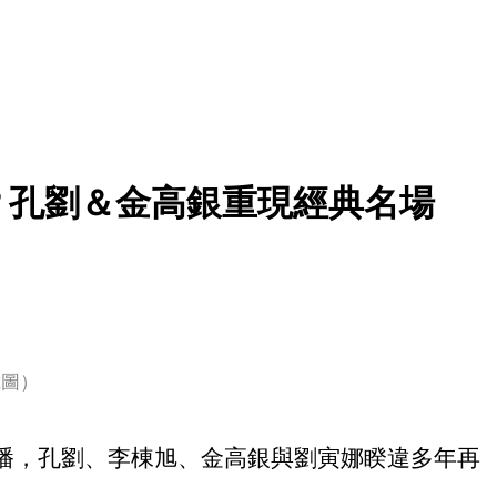
？孔劉＆金高銀重現經典名場
截圖）
日首播，孔劉、李棟旭、金高銀與劉寅娜睽違多年再