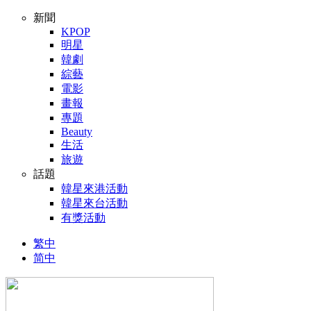
新聞
KPOP
明星
韓劇
綜藝
電影
畫報
專題
Beauty
生活
旅遊
話題
韓星來港活動
韓星來台活動
有獎活動
繁中
简中