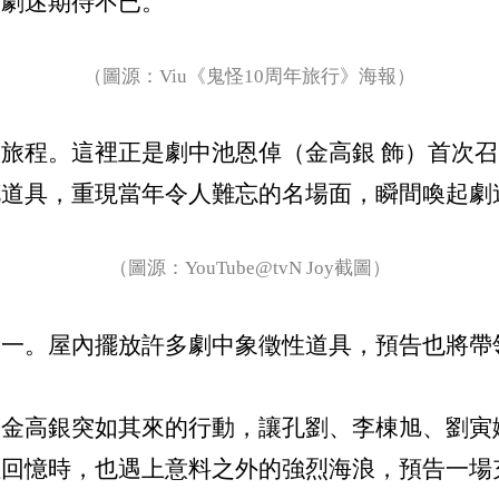
讓劇迷期待不已。
（圖源：Viu《鬼怪10周年旅行》海報）
旅程。這裡正是劇中池恩倬（金高銀 飾）首次召
花道具，重現當年令人難忘的名場面，瞬間喚起劇
（圖源：YouTube@tvN Joy截圖）
之一。屋內擺放許多劇中象徵性道具，預告也將帶
內金高銀突如其來的行動，讓孔劉、李棟旭、劉寅
往回憶時，也遇上意料之外的強烈海浪，預告一場