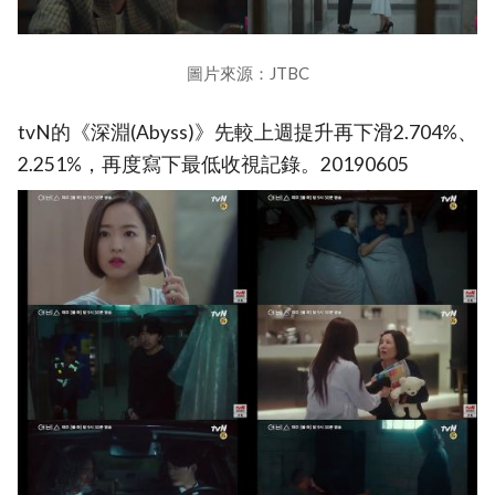
圖片來源：JTBC
tvN的《深淵(Abyss)》先較上週提升再下滑2.704%、
2.251%，再度寫下最低收視記錄。20190605