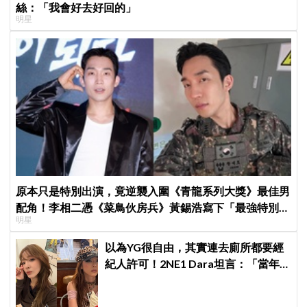
絲：「我會好去好回的」
明星
原本只是特別出演，竟逆襲入圍《青龍系列大獎》最佳男
配角！李相二憑《菜鳥伙房兵》黃錫浩寫下「最強特別出
明星
演」傳奇
以為YG很自由，其實連去廁所都要經
紀人許可！2NE1 Dara坦言：「當年
超羨慕少女時代」