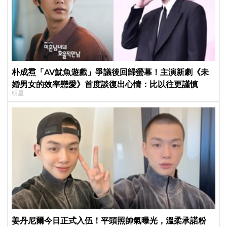
朴成焄「AV魷魚遊戲」爭議後回歸螢幕！主演新劇《未
婚男女的效率戀愛》首度談復出心情：比以往更謹慎
明星
姜丹尼爾今日正式入伍！平頭照帥氣曝光，溫柔承諾粉