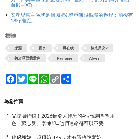
血啦～XD
安孝燮當主演就是個減肥&增重無限循環的過程：前後有
18kg差距！
標籤
深淵
香水
風在吹
檢法男女2
初次見面我愛你
Perfume
Abyss
Facebook
Twitter
Line
WhatsApp
Copy
分
Link
享
為您推薦
父親節特輯！2026最令人難忘的4位韓劇爸爸角
色：蘇志燮、李棟旭...他們連命都可以不要
伴侶和妳一起預防HPV，才有資格說愛妳！