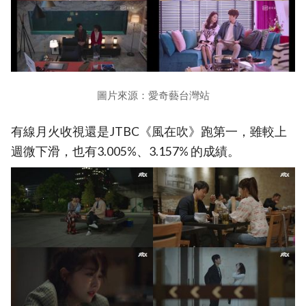
圖片來源：愛奇藝台灣站
有線月火收視還是JTBC《風在吹》跑第一，雖較上
週微下滑，也有3.005%、3.157% 的成績。