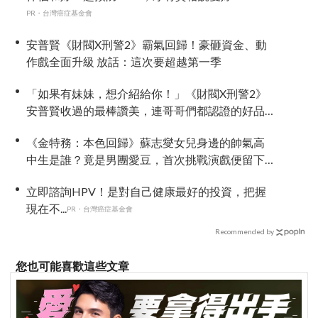
PR・台灣癌症基金會
安普賢《財閥X刑警2》霸氣回歸！豪砸資金、動
作戲全面升級 放話：這次要超越第一季
「如果有妹妹，想介紹給你！」《財閥X刑警2》
安普賢收過的最棒讚美，連哥哥們都認證的好品
格～
《金特務：本色回歸》蘇志燮女兒身邊的帥氣高
中生是誰？竟是男團愛豆，首次挑戰演戲便留下
深刻印象
立即諮詢HPV！是對自己健康最好的投資，把握
現在不...
PR・台灣癌症基金會
Recommended by
您也可能喜歡這些文章