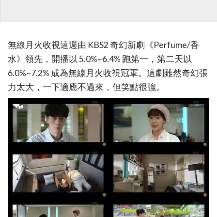
無線月火收視這週由 KBS2 奇幻新劇《Perfume/香
水》領先，開播以 5.0%~6.4% 跑第一，第二天以
6.0%~7.2% 成為無線月火收視冠軍。這劇雖然奇幻張
力太大，一下適應不過來，但笑點很強。