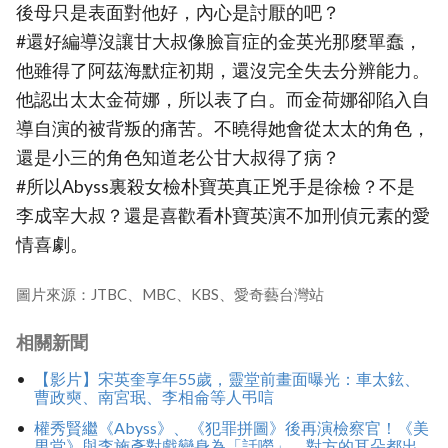
後母只是表面對他好，內心是討厭的吧？
#還好編導沒讓甘大叔像臉盲症的金英光那麼單蠢，
他雖得了阿茲海默症初期，還沒完全失去分辨能力。
他認出太太金荷娜，所以表了白。而金荷娜卻陷入自
導自演的被背叛的痛苦。不曉得她會從太太的角色，
還是小三的角色知道老公甘大叔得了病？
#所以Abyss裏殺女檢朴寶英真正兇手是徐檢？不是
李成宰大叔？還是喜歡看朴寶英演不加刑偵元素的愛
情喜劇。
圖片來源：JTBC、MBC、KBS、愛奇藝台灣站
相關新聞
【影片】宋英奎享年55歲，靈堂前畫面曝光：車太鉉、
曹政奭、南宮珉、李相侖等人弔唁
權秀賢繼《Abyss》、《犯罪拼圖》後再演檢察官！《美
男堂》與李施彥對戲變身為「話嘮」，對方的耳朵都出