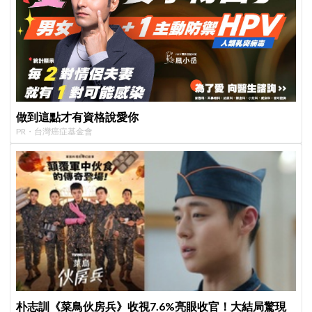
做到這點才有資格說愛你
PR・台灣癌症基金會
朴志訓《菜鳥伙房兵》收視7.6%亮眼收官！大結局驚現