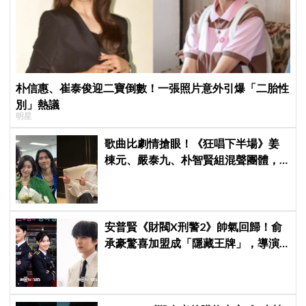
朴信惠、崔泰俊迎二寶倒數！一張照片意外引爆「二胎性
別」熱議
明星
歌曲比劇情搶眼！《狂唱下半場》姜
棟元、嚴泰九、朴智賢組混聲團體，
劇中曲《Love Is》超洗腦
安普賢《財閥X刑警2》帥氣回歸！俞
承豪驚喜加盟成「隱藏王牌」，導演
笑曝：太有存在感決定提前登場