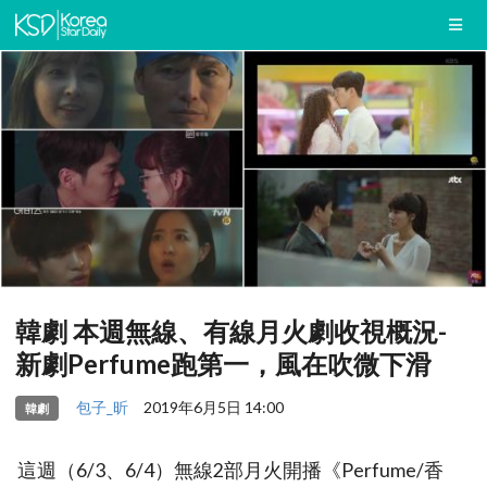
韓劇 本週無線、有線月火劇收視概況-
新劇Perfume跑第一，風在吹微下滑
包子_昕
2019年6月5日 14:00
韓劇
這週（6/3、6/4）無線2部月火開播《Perfume/香