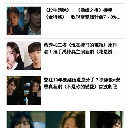
《殺手媽咪》、《婚姻之後》接棒
《金特務》 收視雙雙飆升至7～8%
創新高！
蔡秀彬二搭《現在撥打的電話》原作
者！攜手禹棹奐主演新劇《花是誘
餌》，上演「活埋殺人魔」危險偽婚
關係
交往10年要結婚還是分手？徐康俊×安
恩真新劇《不是你的戀愛》首波劇照
曝光，9月12日首播引期待