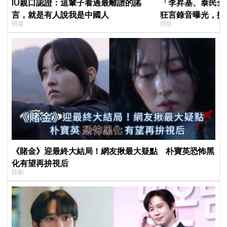
IU親口認證：這輩子看過最離譜的謠
「李昇基、泰民全
言，就是有人說我是中國人
狂言錄音曝光，搬
明星
明星
證金、糾紛再升級
《賭金》迎最終大結局！網友揪最大疑點 朴寶英恐怖黑
化有望再拚視后
韓劇