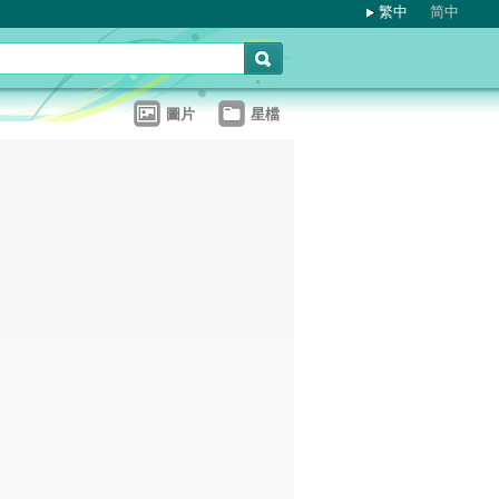
繁中
简中
圖片
星檔