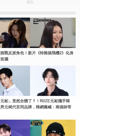
廣告
挑戰反派角色！新片《特務搞飛機2》化身
團首腦
元彬」竟然合體了？！RIIZE元彬攜手韓
美男元斌代言同品牌，韓網瘋喊：兩個帥哥