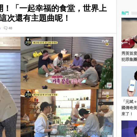
開！「一起幸福的食堂，世界上
熱門
這次還有主題曲呢！
n
48
秀英首度
犯罪集
「元斌＋
國傳奇
來了！