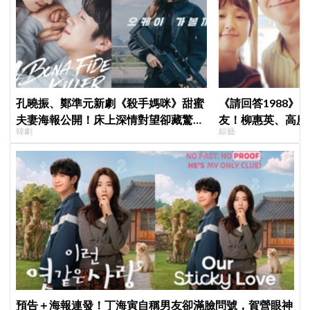
孔曉振、鄭準元新劇《殺手媽咪》甜蜜
《請回答1988》
夫妻海報公開！床上深情對望卻藏驚人
友！柳惠英、高庚
韓劇
綜藝
秘密
告公開，暖心互動
預告＋海報連發！丁海寅自稱男友卻滿臉問號，賀營眼神