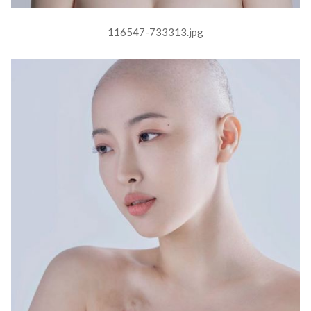
116547-733313.jpg