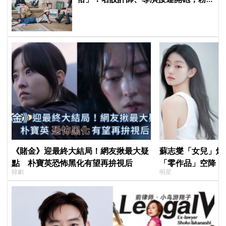
絲力挺：我們要的就是這個味
《賭金》迎最終大結局！網友揪最大疑
蘇志燮「女兒」爆
點 朴寶英恐怖黑化有望再拚視后
「零作品」空降《
韓劇
明星
片被挖出網驚呆：