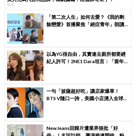
明星
「第二次人生」如何去愛？《我的剩
餘戀愛》首播聚焦「絕症青年」朗讀
日記全場淚崩，初見面竟「撞見舊
識」！
以為YG很自由，其實連去廁所都要經
紀人許可！2NE1 Dara坦言：「當年
超羨慕少女時代」
一句「披薩超好吃」讓店家爆單！
BTS V隨口一誇，美國小店湧入全球
ARMY擠爆
NewJeans回歸片遭業界狠批「好
俗」！名設計師、導演接連開砲，粉