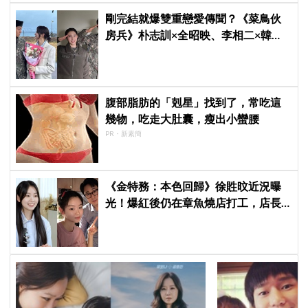
剛完結就爆雙重戀愛傳聞？《菜鳥伙
房兵》朴志訓×全昭映、李相二×韓東
希遭傳交往，導演發聲：不要造假
腹部脂肪的「剋星」找到了，常吃這
幾物，吃走大肚囊，瘦出小蠻腰
PR・新素簡
《金特務：本色回歸》徐貹旼近況曝
光！爆紅後仍在章魚燒店打工，店長
驚呼：「妳怎麼會在這裡？」