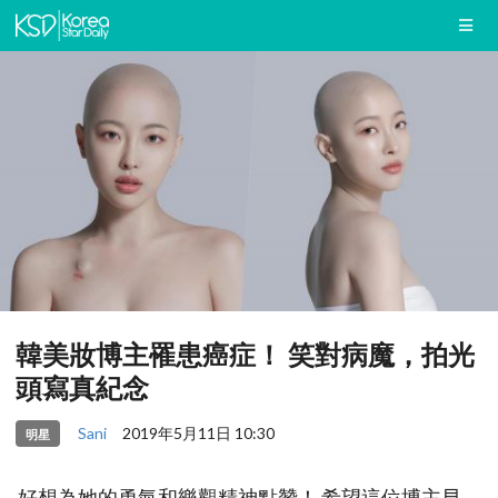
韓美妝博主罹患癌症！ 笑對病魔，拍光
頭寫真紀念
Sani
2019年5月11日 10:30
明星
好想為她的勇氣和樂觀精神點贊！ 希望這位博主早