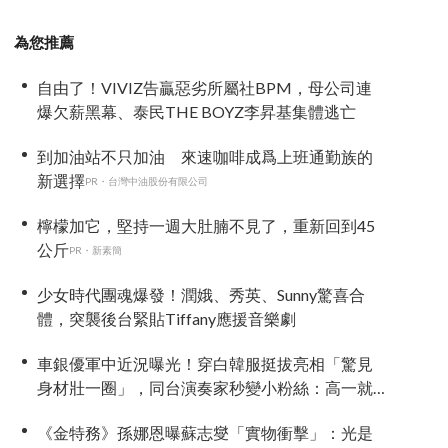
為您推薦
自由了！VIVIZ告贏惡劣所屬社BPM，母公司連
爆欠薪黑幕、泰民THE BOYZ李昇基集體逃亡
到加油站不只加油 來速咖啡成爲上班通勤族的
新選擇
PR・台灣中油股份有限公司
檸檬加它，堅持一週大肚腩不見了，重新回到45
公斤
PR・新素簡
少女時代團魂爆發！潤娥、秀英、Sunny驚喜合
體，突襲後台緊貼Tiffany應援音樂劇
車銀優軍中近況曝光！穿白韓服挺拔亮相「驚見
身材壯一圈」，同台演奏家秒變小粉絲：高一就
喜歡他
《金特務》孫娜恩曝蘇志燮「實物衝擊」：光是