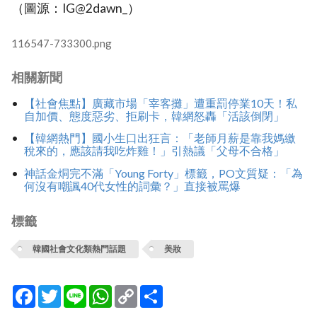
（圖源：IG@2dawn_）
116547-733300.png
相關新聞
【社會焦點】廣藏市場「宰客攤」遭重罰停業10天！私
自加價、態度惡劣、拒刷卡，韓網怒轟「活該倒閉」
【韓網熱門】國小生口出狂言：「老師月薪是靠我媽繳
稅來的，應該請我吃炸雞！」引熱議「父母不合格」
神話金烔完不滿「Young Forty」標籤，PO文質疑：「為
何沒有嘲諷40代女性的詞彙？」直接被罵爆
標籤
韓國社會文化類熱門話題
美妝
Facebook
Twitter
Line
WhatsApp
Copy
分
Link
享