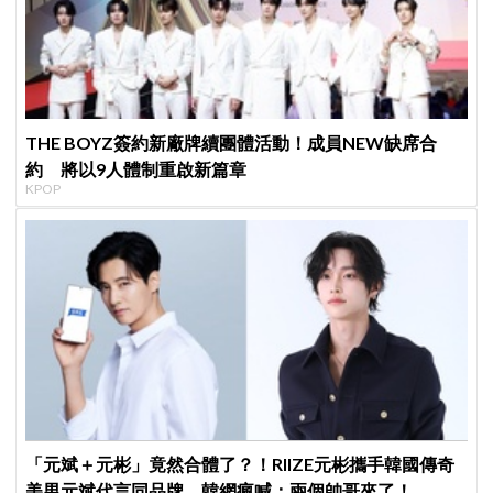
THE BOYZ簽約新廠牌續團體活動！成員NEW缺席合
約 將以9人體制重啟新篇章
KPOP
「元斌＋元彬」竟然合體了？！RIIZE元彬攜手韓國傳奇
美男元斌代言同品牌，韓網瘋喊：兩個帥哥來了！