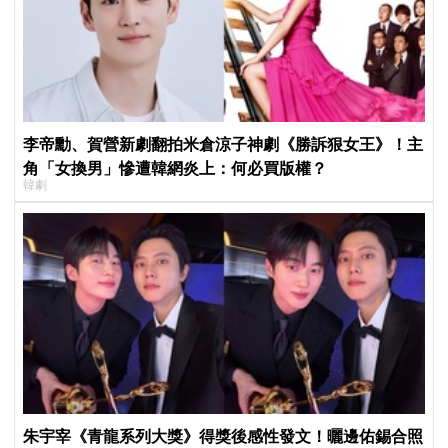
李帝勳、賀營新劇翻拍米倉涼子神劇《勝訴狠女王》！主
角「女換男」慘遭韓網炎上：何必買版權？
韓劇
朱宇宰《青龍系列大獎》得獎後感性發文！曬邊佑錫合照