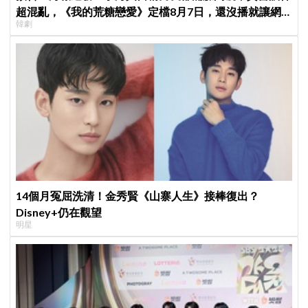
超混亂，《我的荒糖戀愛》定檔8月7日，還沒播就讓網
韓劇
友瘋猜結局
14個月冤屈洗清！金秀賢《山寨人生》接棒復出？
Disney+仍在觀望
明星