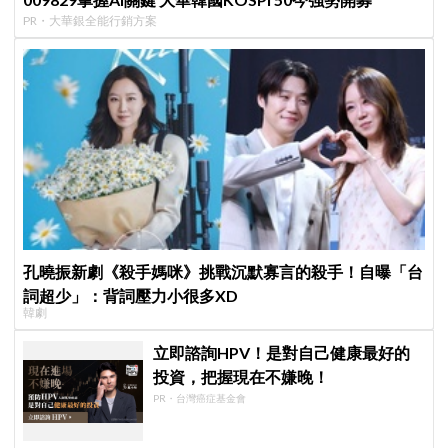
PR・大華銀全能行銷方案
孔曉振新劇《殺手媽咪》挑戰沉默寡言的殺手！自曝「台
詞超少」：背詞壓力小很多XD
韓劇
立即諮詢HPV！是對自己健康最好的
投資，把握現在不嫌晚！
PR・台灣癌症基金會