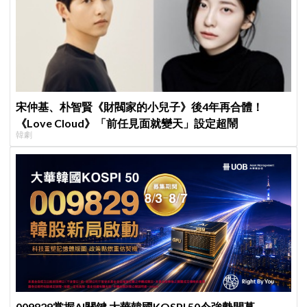
宋仲基、朴智賢《財閥家的小兒子》後4年再合體！
《Love Cloud》「前任見面就變天」設定超鬧
韓劇
009829掌握AI關鍵 大華韓國KOSPI 50今強勢開募