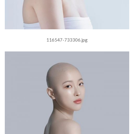
116547-733306.jpg