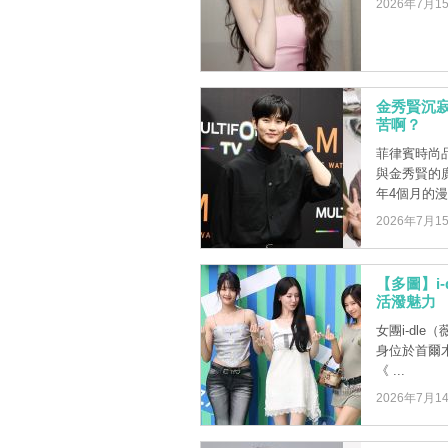
2026年7月1
金秀賢沉
苦啊？
菲律賓時尚品
與金秀賢的
年4個月的漫長
2026年7月1
【多圖】i-
活潑魅力
女團i-dle
身位於首爾木
《 ...
2026年7月1