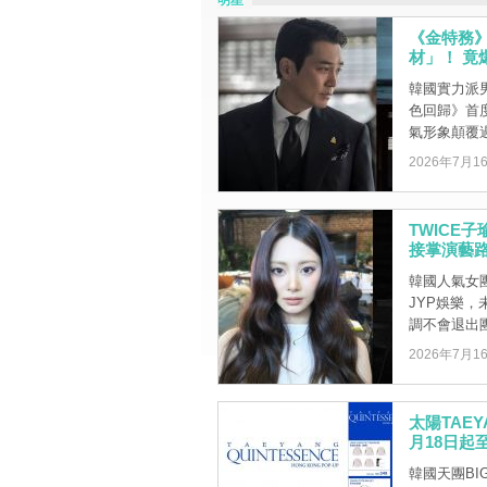
明星
《金特務》
材」！ 竟
韓國實力派
色回歸》首
氣形象顛覆過
2026年7月1
TWICE
接掌演藝
韓國人氣女團
JYP娛樂
調不會退出團體
2026年7月1
太陽TAEY
月18日起至
韓國天團BI