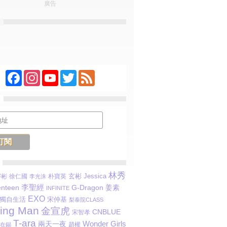
廣告
Facebook
Instagram
YouTube
Twitter
Feed
林秀
玄彬
Jessica
宇彬
徐仁國
朴寶英
李光洙
李聖經
G-Dragon
姜素
nteen
INFINITE
EXO
獨自生活
宋仲基
梨泰院CLASS
ing Man
金宣虎
CNBLUE
宋智孝
T-ara
兩天一夜
Wonder Girls
趙權
在錫