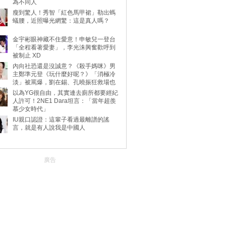
為不同人
瘦到驚人！秀智「紅色馬甲裙」勒出螞
蟻腰，近照曝光網驚：這是真人嗎？
金宇彬眼神藏不住愛意！申敏兒一登台
「全程看著愛妻」，李光洙興奮歡呼到
被制止 XD
內向社恐還是沒誠意？《殺手媽咪》男
主鄭準元登《玩什麼好呢？》「消極冷
淡」被罵爆，劉在錫、孔曉振狂救場也
不動
以為YG很自由，其實連去廁所都要經紀
人許可！2NE1 Dara坦言：「當年超羨
慕少女時代」
IU親口認證：這輩子看過最離譜的謠
言，就是有人說我是中國人
廣告