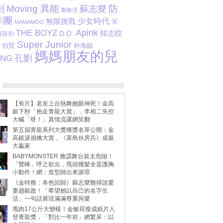
劍
Moving 異能
防
蘇志燮
鄭敬淏
年團
少女時代
無限挑戰
宋
MAMAMOO
Apink
THE BOYZ
韓志旼
D.O.
鄭容和
Super Junior
伯賢
朴海鎮
媽媽朋友的兒
孔劉
ANG
【有片】老友上台熱舞她眼神死！金高
銀下秒「抱走青龍大賞」，李相二失控
大喊「呀！」真情流露網笑翻
第五屆青龍系列大獎獲獎名單公開：金
高銀淚崩擒大賞，《菜鳥伙房兵》成最
大贏家
BABYMONSTER 雅譞舞台裝太危險！
「雙峰」呼之欲出，甩頭撥髮全是護胸
小動作！網：造型師出來謝罪
《金特務：本色回歸》蘇志燮難得談愛
妻趙銀政！「希望她以自己的名字生
活」一句話展現滿滿尊重與愛
甩肉17公斤大變樣！金敏荷瘦成紙片人
登青龍獎，「對比一年前」網驚呆：以