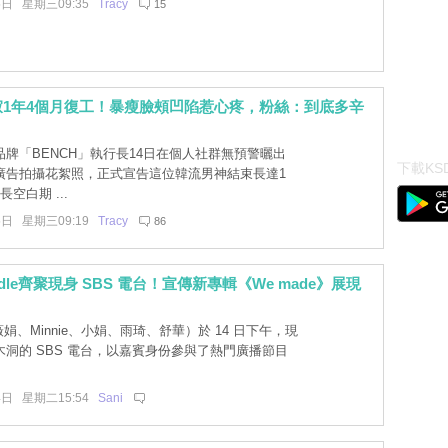
5日 星期三09:35
Tracy
15
寂1年4個月復工！暴瘦臉頰凹陷惹心疼，粉絲：到底多辛
牌「BENCH」執行長14日在個人社群無預警曬出
下載KSD
廣告拍攝花絮照，正式宣告這位韓流男神結束長達1
空白期 ...
5日 星期三09:19
Tracy
86
dle齊聚現身 SBS 電台！宣傳新專輯《We made》展現
（薇娟、Minnie、小娟、雨琦、舒華）於 14 日下午，現
洞的 SBS 電台，以嘉賓身份參與了熱門廣播節目
4日 星期二15:54
Sani