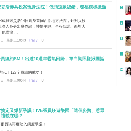
宋旻浩涉兵役案現身法院！低頭道歉認錯，發福模樣掀熱
ER成員宋旻浩14日現身首爾西部地方法院，針對兵役
以證人身分出庭作證，神情平靜、全程低調。面對大
僅簡 ...
5日 星期三10:43
Tracy
帶
27全員續約SM！出道10週年霸氣回歸，軍白期照樣揪團挺
NCT 127全員續約成功！
5日 星期三09:44
Tracy
搞定又爆新爭議！IVE張員瑛遊樂園「這個姿勢」惹眾
：禮貌在哪？
成員張員瑛再度陷入態度爭議！