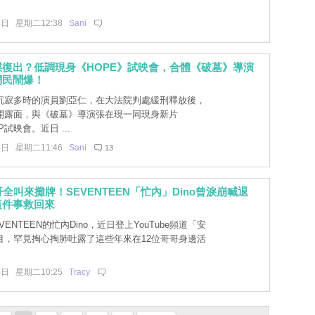
4日 星期二12:38
Sani
復出？低調現身《HOPE》試映會，合體《破墓》導演
網民鬧爆！
沉寂多時的演員劉亞仁，在大法院判處緩刑釋放後，
開露面，與《破墓》導演張在現一同現身新片
P試映會。近日 ...
4日 星期二11:46
Sani
13
哥全叫來攤牌！SEVENTEEN「忙內」Dino曾淚崩喊退
這件事救回來
ENTEEN的忙內Dino，近日登上YouTube頻道「安
目，罕見掏心掏肺吐露了這些年來在12位哥哥身邊活
4日 星期二10:25
Tracy