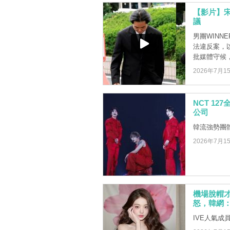
【影片】
議
男團WINN
法違反案，
批媒體守候，他
2026年7月1
NCT 1
公司
韓流強勢團體
2026年7月1
機場脫帽才
怒，韓網
IVE人氣