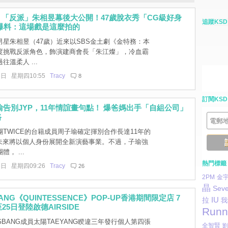
「反派」朱相昱幕後大公開！47歲脫衣秀「CG級好身
追蹤KSD
爆料：這場戲是這麼拍的
男星朱相昱（47歲）近來以SBS金土劇《金特務：本
度挑戰反派角色，飾演建商會長「朱江燦」，冷血霸
往溫柔人 ...
6日 星期四10:55
Tracy
8
訂閱KSD
子瑜告別JYP，11年情誼畫句點！ 爆爸媽出手「自組公司」
路
TWICE的台籍成員周子瑜確定揮別合作長達11年的
，未來將以個人身份展開全新演藝事業。不過，子瑜強
， ...
熱門標籤
6日 星期四09:26
Tracy
26
2PM
金
晶
Seve
ANG《QUINTESSENCE》POP-UP香港期間限定店 7
IU
拉
我
25日登陸啟德AIRSIDE
Runn
GBANG成員太陽TAEYANG睽違三年發行個人第四張
全智賢
劉