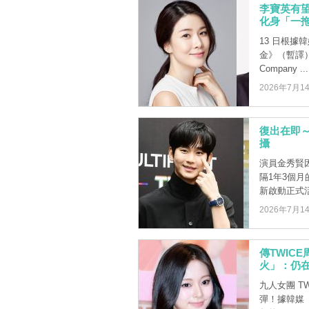
李寶英有
化身「一
13 日根據
金》（暫譯）
Company ...
2026年7月1
復出在即
攝
演員金秀賢
隔1年3個
新啟動正式
2026年7月1
傳TWIC
火」：仍
九人女團 T
彈！據韓媒《