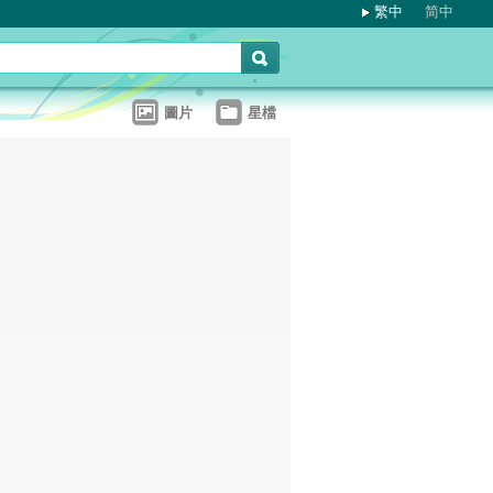
繁中
简中
圖片
星檔