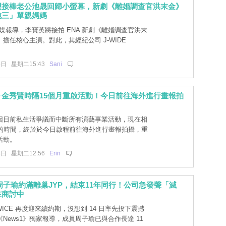
望接棒老公池晟回歸小螢幕，新劇《離婚調查官洪末金》
拖三」單親媽媽
韓媒報導，李寶英將接拍 ENA 新劇《離婚調查官洪末
擔任核心主演。對此，其經紀公司 J-WIDE
4日 星期二15:43
Sani
～金秀賢時隔15個月重啟活動！今日前往海外進行畫報拍
因日前私生活爭議而中斷所有演藝事業活動，現在相
月的時間，終於於今日啟程前往海外進行畫報拍攝，重
活動。
4日 星期二12:56
Erin
E周子瑜約滿離巢JYP，結束11年同行！公司急發聲「滅
在商討中
WICE 再度迎來續約期，沒想到 14 日率先投下震撼
News1》獨家報導，成員周子瑜已與合作長達 11