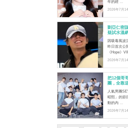
年的經 ...
2026年7月1
劉亞仁密謀
疑試水溫
因吸毒風波
昨日首次公
《Hope》VI
2026年7月1
把12個哥
團，全靠
人氣男團SEV
昭熙」的節
動的內 ...
2026年7月1