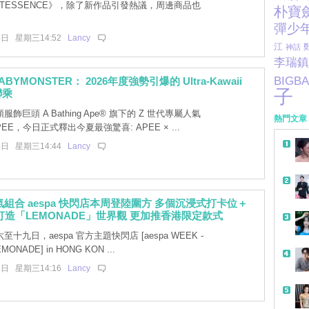
NTESSENCE》，除了新作品引發熱議，周邊商品也
朴寶
彈少
5日 星期三14:52
Lancy
江
神話
李瑞鎮
BIGB
BABYMONSTER： 2026年度強勢引爆的 Ultra-Kawaii
子
聯乘
飾巨頭 A Bathing Ape® 旗下的 Z 世代專屬人氣
熱門文章
EE，今日正式釋出今夏最強驚喜: APEE × ...
5日 星期三14:44
Lancy
人氣組合 aespa 快閃店本周登陸圍方 多個沉浸式打卡位＋
打造「LEMONADE」世界觀 更加推香港限定款式
十九日，aespa 官方主題快閃店 [aespa WEEK -
MONADE] in HONG KON ...
5日 星期三14:16
Lancy