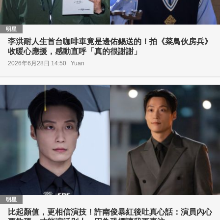
明星
李洪耐人生首台咖啡車竟是邊佑錫送的！拍《菜鳥伙房兵》
收暖心應援，感動直呼「真的很謝謝」
2026年6月28日 14:50
Yuan
明星
比起顏值，更相信演技！許南俊暴紅後吐真心話：演員內心