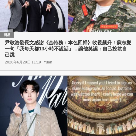
明星
尹敬浩發長文感謝《金特務：本色回歸》收視飆升！蘇志燮
一句「我每天都13小時不說話」，讓他笑認：自己挖坑自
己跳
2026年6月29日 11:19
Yuan