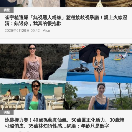
明星
崔宇植遭爆「無視黑人粉絲」惹種族歧視爭議！親上火線澄
清：錯過你，我真的很抱歉
2026年6月29日 09:42
Mico
明星
泳裝接力賽！40歲孫藝真仙氣、50歲嚴正化活力、30歲韓
可璐俏皮、35歲林知衍性感…網跪：年齡只是數字