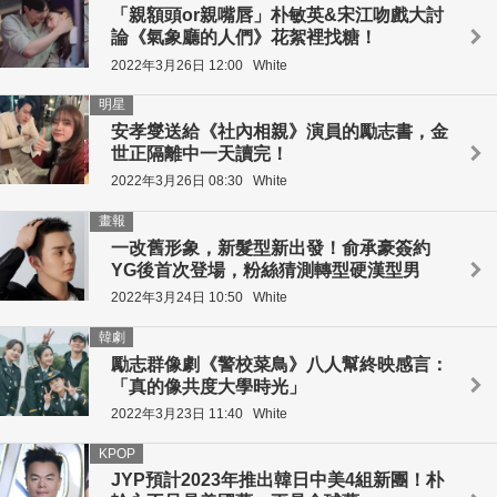
「親額頭or親嘴唇」朴敏英&宋江吻戲大討
論《氣象廳的人們》花絮裡找糖！
2022年3月26日 12:00
White
明星
安孝燮送給《社內相親》演員的勵志書，金
世正隔離中一天讀完！
2022年3月26日 08:30
White
畫報
一改舊形象，新髮型新出發！俞承豪簽約
YG後首次登場，粉絲猜測轉型硬漢型男
2022年3月24日 10:50
White
韓劇
勵志群像劇《警校菜鳥》八人幫終映感言：
「真的像共度大學時光」
2022年3月23日 11:40
White
KPOP
JYP預計2023年推出韓日中美4組新團！朴