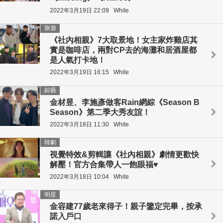
2022年3月19日 22:09
White
旅遊
《社內相親》7大取景地！女主家炸雞店其
實是咖啡店，兩對CP去的海灘和居酒屋都
是人氣打卡地！
2022年3月19日 16:15
White
綜藝
金材昱、李施彥做客Rain網綜《Season B
Season》第二季大秀友誼！
2022年3月18日 11:30
White
韓劇
視覺特效&剪輯讓《社內相親》劇情更歡快
解壓！官方合集帶人一飽眼福♥
2022年3月18日 10:04
White
明星
金容建77歲老來得子！親子鑒定完畢，按承
諾入戶口