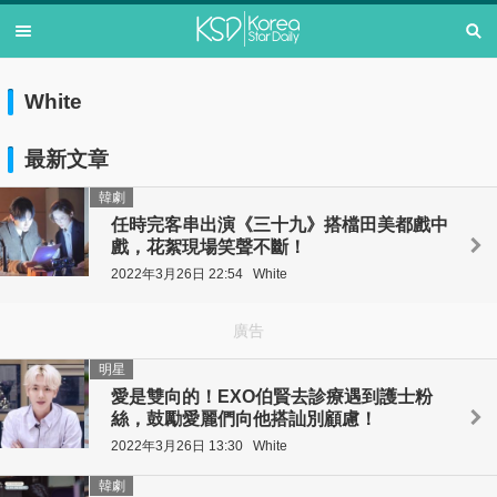
White
最新文章
韓劇
任時完客串出演《三十九》搭檔田美都戲中
戲，花絮現場笑聲不斷！
2022年3月26日 22:54
White
廣告
明星
愛是雙向的！EXO伯賢去診療遇到護士粉
絲，鼓勵愛麗們向他搭訕別顧慮！
2022年3月26日 13:30
White
韓劇