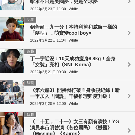
軫永不只是美國夢，更是全球夢
2022年3月23日 11:30
White
明星
鍋蓋頭→九一分！本特利剪和威廉一樣的
「髮型」，萌寶變cool boy♥
2022年3月22日 11:04
White
綜藝
丁一宇近況：10天成功瘦身8.8kg！全身
「女裝」亮相《SNL Korea》
2022年3月21日 09:30
White
綜藝
《第六感3》開播就打破自身收視紀錄！新
一季加入「間諜」干擾推理難度升級！
2022年3月20日 12:00
White
韓劇
《二十五，二十一》女三有顏有演技！YG
演員李宙明曾演《各位國民》《機醫》
《Missing》《Kairos》