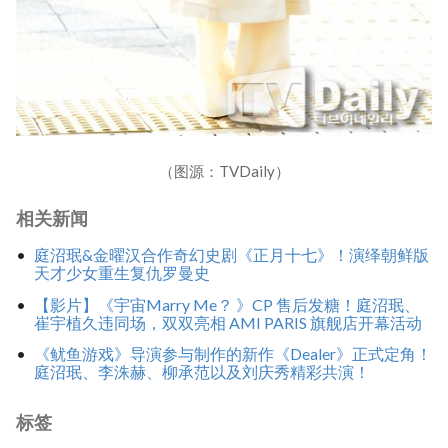
（图源：TVDaily）
相关新闻
庭沼珉&金曜汉合作奇幻史剧《正月十七》！演绎朝鲜版
天才少女重生复仇罗曼史
【影片】《宇宙Marry Me？ 》CP 售后发糖！庭沼珉、
崔宇植久违同场，双双亮相 AMI PARIS 旗舰店开幕活动
《鱿鱼游戏》导演参与制作的新作《Dealer》正式定角！
庭沼珉、李洙赫、柳承范以及刘庆秀精彩共演！
标签