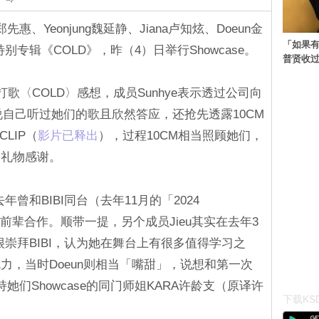
e郑先惠、Yeonjung魏延静、Jiana卢知炫、Doeun金
「如果有
别专辑《COLD》，昨（4）日举行Showcase。
普贤收
歌〈COLD〉感想，成员Sunhye表示透过公司向
上说自己听过她们的歌且欣然答应，还抢先透露10CM
LIP（
‎影片已释出‎‎
），过程10CM相当照顾她们，
了礼物感谢。
年曾和BIBI同台（去年11月的「2024
前辈合作。顺带一提，另个成员Jieu其实在去年3
说过很崇拜BIBI，认为她在舞台上有很多值得学习之
力，当时Doeun则相当「嘴甜」，说想和第一次
持她们Showcase的同门师姐KARA许龄支（原译许
下载KSD