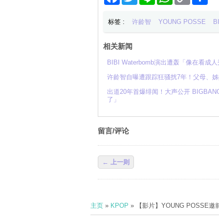
Link
享
标签 :
许龄智
YOUNG POSSE
B
相关新闻
BIBI Waterbomb演出遭轰「像
许龄智自曝遭跟踪狂骚扰7年！父母、
出道20年首爆绯闻！大声公开 BIGB
了」
留言/评论
← 上一则
主页
»
KPOP
» 【影片】YOUNG POSSE邀前