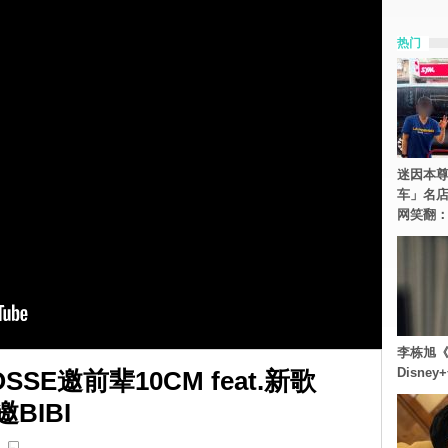
热门
迷因本尊
车」名
网笑翻
李栋旭《
Disn
SSE邀前辈10CM feat.新歌
BIBI