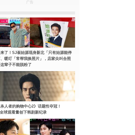
广告
来了！SJ崔始源现身新北「只有始源能停
店、暖叮「常帮我换照片」，店家尖叫合照
：这辈子不能脱粉了
杀人者的购物中心2》话题性夺冠！
ey+全球观看量创下韩剧新纪录