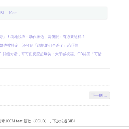
IBI
10cm
在看成人秀」！跪地脱衣＋动作擦边，网傻眼：有必要这样？
姊姊也被锁定 还收到「想把她们全杀了」恐吓信
ANG 群组对话，哥哥们反应超爆笑：太阳喊祝福、GD笑回「可惜
下一则 →
辈10CM feat.新歌〈COLD〉，下次想邀BIBI