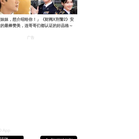
妹妹，想介绍给你！」《财阀X刑警2》安
过的最棒赞美，连哥哥们都认证的好品格～
广告
 App