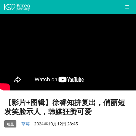
【影片+图辑】徐睿知拚复出，俏丽短
发笑脸示人，韩媒狂赞可爱
草莓
2024年10月12日 23:45
明星