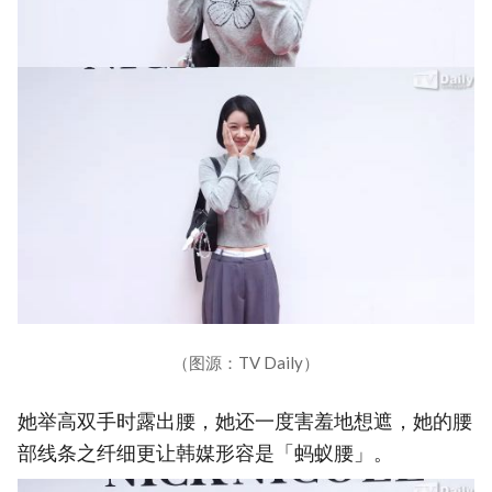
（图源：TV Daily）
她举高双手时露出腰，她还一度害羞地想遮，她的腰
部线条之纤细更让韩媒形容是「蚂蚁腰」。