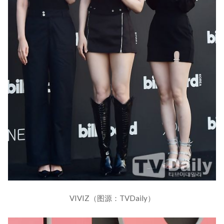
VIVIZ（图源：TVDaily）