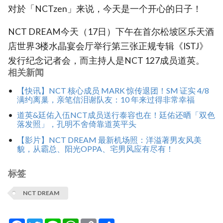
对於「NCTzen」来说，今天是一个开心的日子！
NCT DREAM今天（17日）下午在首尔松坡区乐天酒
店世界3楼水晶宴会厅举行第三张正规专辑《ISTJ》
发行纪念记者会，而主持人是NCT 127成员道英。
相关新闻
【快讯】NCT 核心成员 MARK 惊传退团！SM 证实 4/8
满约离巢，亲笔信泪谢队友：10 年来过得非常幸福
道英&廷佑入伍NCT成员送行泰容也在！廷佑还晒「双色
落发照」，孔明不舍倚靠道英平头
【影片】NCT DREAM 最新机场照：洋溢著男友风美
貌，从霸总、阳光OPPA、宅男风应有尽有！
标签
NCT DREAM
Facebook
Twitter
Line
WhatsApp
Copy
分