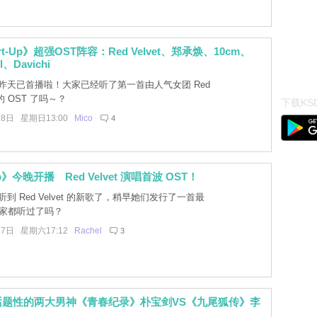
rt-Up》超强OST阵容：Red Velvet、郑承焕、10cm、
l、Davichi
昨天已首播啦！大家已经听了第一首由人气女团 Red
声的 OST 了吗～？
下载KSD
18日 星期日13:00
Mico
4
Up》今晚开播 Red Velvet 演唱首波 OST！
到 Red Velvet 的新歌了，稍早她们发行了一首最
大家都听过了吗？
17日 星期六17:12
Rachel
3
话题性的两大男神《青春纪录》朴宝剑VS《九尾狐传》李