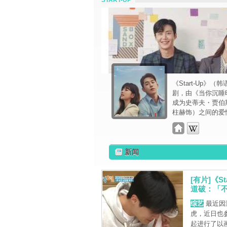
START-UP
《Start-Up》
剧，由《当你沉睡
成为史蒂夫・贾伯
柱赫饰）之间的爱
新闻
[有片]《
道破：「
综艺
最近因演
虎，近日也
起进行了以画图