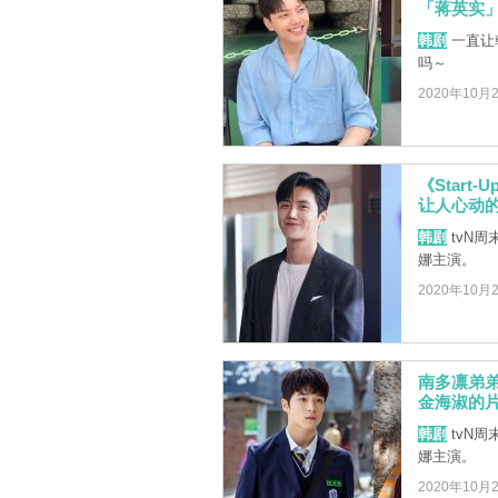
「蒋英实」
韩剧
一直让
吗～
2020年10月
《Star
让人心动
韩剧
tvN周
娜主演。
2020年10月
南多凛弟弟
金海淑的片
韩剧
tvN周
娜主演。
2020年10月