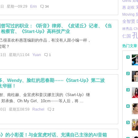
Girls
郑
2日 星期一09:29
Erin
34
惠
赵权
Moving
全智贤
剧曾写过的职业：《听音》律师、《皮诺丘》记者、《当
林秀晶
C
检察官、《Start-Up》高科技产业
仁国
己很喜欢朴惠莲编剧的作品，有没有人跟小编一样，
热门文章
过呢？
31日 星期六11:04
Yuan
1
灿多、Wendy、脸红的思春期⋯⋯《Start-Up》第二波
容太华丽！
、南柱赫、金宣虎和姜汉娜主演的《Start-Up》继
et、郑承焕、Oh My Girl、10cm⋯⋯等人后，将 ...
30日 星期五08:59
Rachel
2
带
t-Up》的小彩蛋！与金宣虎对话、充满自己主张的AI音箱