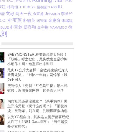
Running Man
少女时代
敬淏
尹恩
EXO
宋江
IU
朴海镇
THE BOYZ
梨泰院CLASS
Jessica
玄彬
两天一夜
李圣经
 异能
金宣虎
朴宝英
朴敏英
金惠奫
D.O.
宋智孝
李瑞镇
朴宝剑
郑容和
金宇彬
徐
NBLUE
MAMAMOO
孔刘
BABYMONSTER 雅譞舞台装太危险！
「双峰」呼之欲出，甩头拨发全是护胸
小动作！网：造型师出来谢罪
甩肉17公斤大变样！金敏荷瘦成纸片人
登青龙奖，「对比一年前」网惊呆：以
为不同人
瘦到惊人！秀智「红色马甲裙」勒出蚂
蚁腰，近照曝光网惊：这是真人吗？
内向社恐还是没诚意？《杀手妈咪》男
主郑准元登《玩什么好呢？》「消极冷
淡」被骂爆，刘在锡、孔晓振狂救场也
不动
以为YG很自由，其实连去厕所都要经纪
人许可！2NE1 Dara坦言：「当年超羡
慕少女时代」