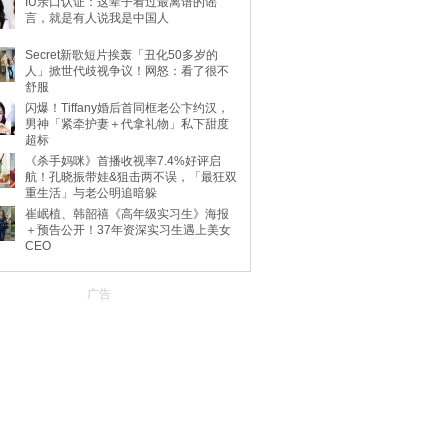
IU亲口认证：这辈子看过最离谱的谣
言，就是有人说我是中国人
Secret新歌短片挨轰「丑化50多岁的
人」掀世代歧视争议！网怒：看了很不
舒服
闪爆！Tiffany婚后首同框老公卞约汉，
男神「紧牵护妻＋代拿礼物」私下甜度
超标
《杀手妈咪》首播收视率7.4%好评启
航！孔晓振带娃&狙击两不误，「最狂双
重生活」与老公明追暗躲
崔岷植、韩韶禧《高年级实习生》海报
＋预告公开！37年资深实习生遇上美女
CEO
广告