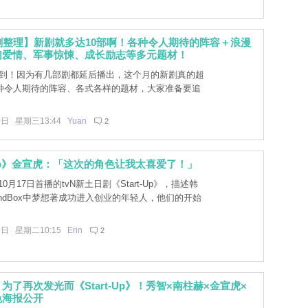
剧整理】新剧就多达10部啊！各种令人期待的阵容＋浪漫
幻爱情、军事惊悚、成长励志等多元题材！
要到！因为有几部剧都延后播出，这个月的新剧真的超
种令人期待的阵容、各式各样的题材，大家准备要追
0日 星期三13:44
Yuan
2
t-Up》金宣虎：「这次的角色让我太喜爱了！」
0月17日首播的tvN新土日剧《Start-Up》，描述韩
ndBox中梦想著成功进入创业的年轻人，他们的开始
9日 星期二10:15
Erin
2
为了再次发光而《Start-Up》！秀智×南柱赫×金宣虎×
色海报公开