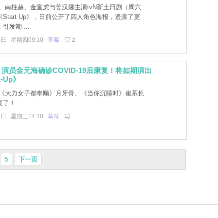
、南柱赫、金宣虎与姜汉娜主演tvN新土日剧（周六
Start Up》，日前公开了四人角色海报，透露了更
发期 ...
4日 星期四09:10
草莓
2
演员金元海确诊COVID-19后康复！将如期演出
t-Up》
《大力女子都奉顺》月牙骨、《当你沉睡时》崔系长
复了！
3日 星期三14:10
草莓
5
下一页