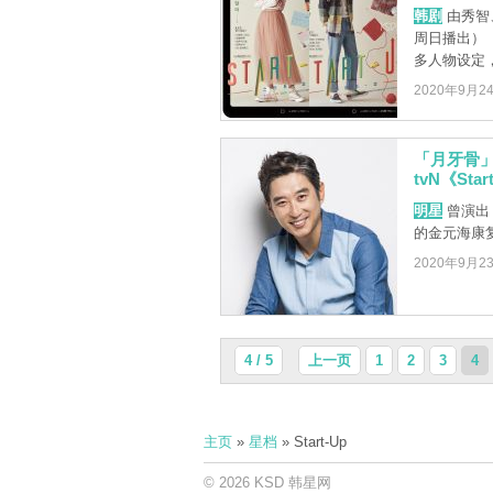
韩剧
由秀智
周日播出）《
多人物设定，引
2020年9月2
「月牙骨」
tvN《Star
明星
曾演出
的金元海康
2020年9月2
4 / 5
上一页
1
2
3
4
主页
»
星档
» Start-Up
© 2026 KSD 韩星网