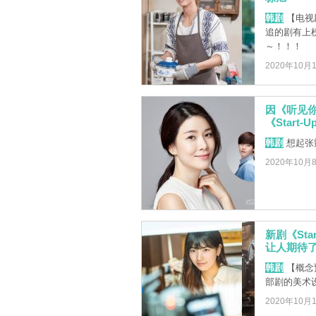
韩剧
【电视
追的剧有上
～！！！
2020年10月
因《听见
《Start-U
韩剧
想起张
2020年10月
新剧《St
让人期待
韩剧
【概念
部剧的美术
2020年10月