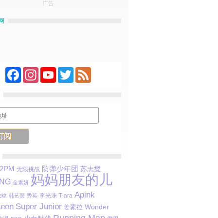
广告
网
Facebook
Instagram
YouTube
Twitter
Feed
防弹少年团
2PM
苏志燮
无限挑战
妈妈朋友的儿
ANG
金素妍
Apink
李光洙
T-ara
志旼
韩艺瑟
秀英
teen
Super Junior
Wonder
姜素拉