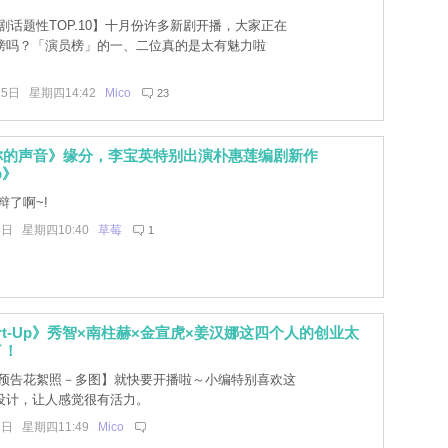
剧话题性TOP.10】十月份许多新剧开播，大家正在
榜吗？「演员榜」的一、二位真的是太有魅力啦
15日 星期四14:42
Mico
23
你的声音》缘分，李宝英特别出演朴惠莲编剧新作
p》
辩了啊~!
8日 星期四10:40
草莓
1
art-Up》秀智×南柱赫×金宣虎×姜汉娜这四个人的创业太
了！
预告花絮照－多图】就快要开播啦～小编特别喜欢这
设计，让人感觉很有活力。
1日 星期四11:49
Mico