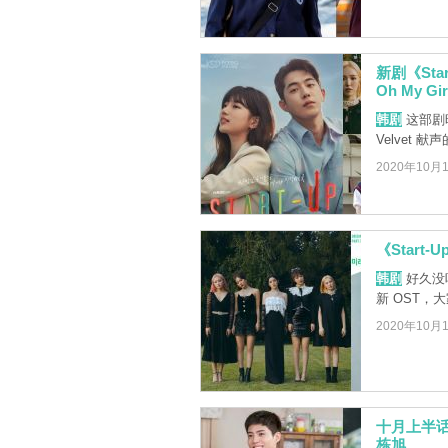
新剧《Sta
Oh My Gir
韩剧
这部剧
Velvet 献
2020年10月
《Start-
韩剧
好久没听
新 OST，
2020年10月
十月上半
栋旭