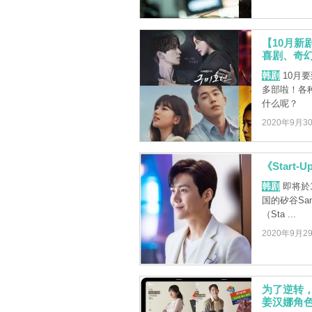
【10月新
喜剧、奇
韩剧
10月
多部啦！各
什么呢？
2020年9月3
《Star
韩剧
即将於1
国的矽谷Sa
（Sta ...
2020年9月2
为了逆转，
姜汉娜角