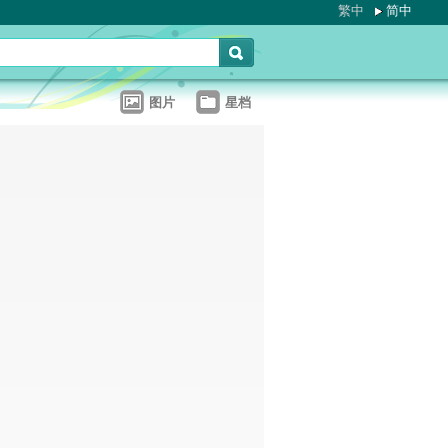
繁中
简中
图片
星档