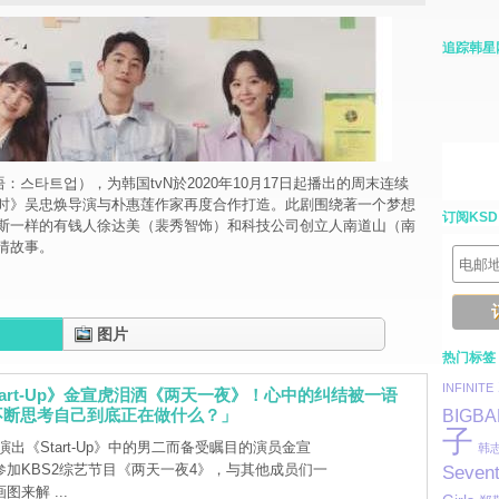
追踪韩星
（韩语：스타트업），为韩国tvN於2020年10月17日起播出的周末连续
时》吴忠焕导演与朴惠莲作家再度合作打造。此剧围绕著一个梦想
订阅KSD
斯一样的有钱人徐达美（裴秀智饰）和科技公司创立人南道山（南
情故事。
图片
热门标签
INFINITE
Start-Up》金宣虎泪洒《两天一夜》！心中的纠结被一语
不断思考自己到底正在做什么？」
BIGB
子
出《Start-Up》中的男二而备受瞩目的演员金宣
韩
参加KBS2综艺节目《两天一夜4》，与其他成员们一
Seven
来解 ...