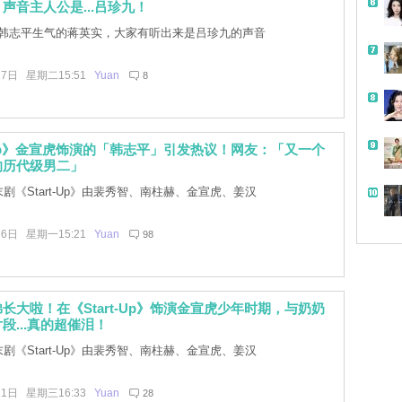
声音主人公是...吕珍九！
韩志平生气的蒋英实，大家有听出来是吕珍九的声音
27日 星期二15:51
Yuan
8
t-Up》金宣虎饰演的「韩志平」引发热议！网友：「又一个
的历代级男二」
末剧《Start-Up》由裴秀智、南柱赫、金宣虎、姜汉
26日 星期一15:21
Yuan
98
长大啦！在《Start-Up》饰演金宣虎少年时期，与奶奶
段...真的超催泪！
末剧《Start-Up》由裴秀智、南柱赫、金宣虎、姜汉
21日 星期三16:33
Yuan
28