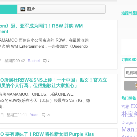
图片
追踪韩星
ndom》冠、亚军成为同门！RBW 并购 WM
ment
AMAMOO 而创造小公司奇迹的 RBW，在最近收购
的 WM Entertainment，一起参加过《Queendo
订阅KSD
日 星期四09:42
Rachel
7
OO所属社RBW在SNS上传「一个中国」贴文！官方立
职员的个人行爲，但很抱歉让大家担心」
著MAMAMOO、ONEUS、乐队ONEWE、
热门标签
KISS的RBW娱乐在今天（31日）凌晨在SNS（IG、微
E
...
玄彬
朴宝
1日 星期三11:11
Yuan
29
Dragon
Man
O 要有师妹了！RBW 将推新女团 Purple Kiss