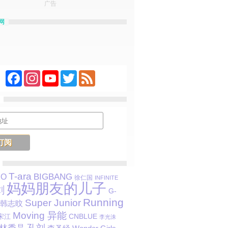
广告
网
Facebook
Instagram
YouTube
Twitter
Feed
T-ara
BIGBANG
XO
徐仁国
INFINITE
妈妈朋友的儿子
剑
G-
Running
Super Junior
韩志旼
Moving 异能
CNBLUE
宋江
李光洙