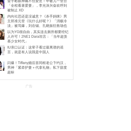
金宇彬眼神藏不住爱意！申敏儿一登台
「全程看著爱妻」，李光洙兴奋欢呼到
被制止 XD
内向社恐还是没诚意？《杀手妈咪》男
主郑准元登《玩什么好呢？》「消极冷
淡」被骂爆，刘在锡、孔晓振狂救场也
不动
以为YG很自由，其实连去厕所都要经纪
人许可！2NE1 Dara坦言：「当年超羡
慕少女时代」
IU亲口认证：这辈子看过最离谱的谣
言，就是有人说我是中国人
闪爆！Tiffany婚后首同框老公卞约汉，
男神「紧牵护妻＋代拿礼物」私下甜度
超标
广告