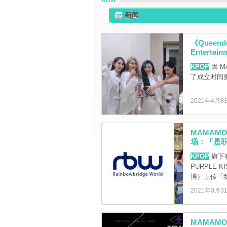
RBW
新闻
《Quee
Entertain
KPOP
因 M
了成立时间更久
...
2021年4月8
MAMAM
场：「是
KPOP
旗下有
PURPLE 
博）上传「我 
2021年3月3
MAMAMO