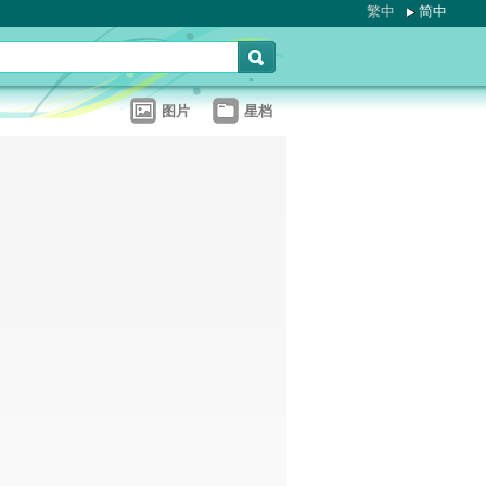
繁中
简中
图片
星档