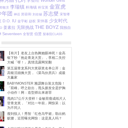
孔刘
林秀晶
李圣经
Wonder Girls
金宣虎
李瑞镇
朴海镇
朴宝英
郑敬淏
少年团
苏志燮
郑容和
宋智孝
神话
刘在锡
少女时代
IU
夜
D.O.
金宇彬
赵权
宋仲基
THE BOYZ
姜素拉
无限挑战
我独自
O
Seventeen
伯贤
M
全智贤
梨泰院CLASS
【有片】老友上台热舞她眼神死！金高
银下秒「抱走青龙大赏」，李相二失控
大喊「呀！」真情流露网笑翻
第五届青龙系列大奖获奖名单公开：金
高银泪崩擒大赏，《菜鸟伙房兵》成最
大赢家
BABYMONSTER 雅譞舞台装太危险！
「双峰」呼之欲出，甩头拨发全是护胸
小动作！网：造型师出来谢罪
甩肉17公斤大变样！金敏荷瘦成纸片人
登青龙奖，「对比一年前」网惊呆：以
为不同人
瘦到惊人！秀智「红色马甲裙」勒出蚂
蚁腰，近照曝光网惊：这是真人吗？