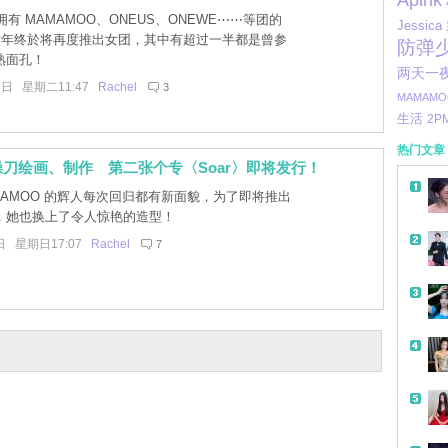
Apink
有 MAMAMOO、ONEUS、ONEWE⋯⋯等团的
Jessica
隔六年终於将再度推出女团，其中有超过一半都是曾参
防弹
熟面孔！
两天一
8日 星期二11:47
Rachel
3
MAMAMO
生活
2P
热门文章
刀绘画、制作 第二张个专〈Soar〉即将发行！
MAMOO 的辉人每次回归都有新面貌，为了即将推出
，她也换上了令人惊艳的造型！
日 星期日17:07
Rachel
7